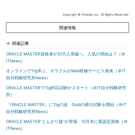
く、最新の11gの内容を理解していることが求められているため
だと述べる。
Copyright © ITmedia, Inc. All Rights Reserved.
昨今、ミッションクリティカルなシステムやトランザクション
関連情報
処理の増大といった環境変化が、データベースエンジニアの活動
領域にも変化を及ぼしている。「DBA（Database
Administrator）はもはやデータを管理・運用するだけではない。
関連記事
高度なチューニング技術や最新技術の知識を持ったデータベース
ORACLE MASTER資格者が20万人突破へ、人気の理由は？（＠
アーキテクト（DBA）として、ローコストハイパフォーマンスな
ITNews）
システム設計の中核を担う存在である」（岩田氏）。日本オラク
ルは今後、上流工程で高い技能を発揮したDBAの活躍を、顧客事
オンラインで11g学ぶ、オラクルがWeb研修サービス発表（＠IT
例などから伝えていく方針。
自分戦略研究所News）
ORACLE MASTERで11g対応試験がスタート（＠IT自分戦略研究
ORACLE MASTER 20万人 ! Portal - be an ORACLE MASTER
所）
は、新規・アップグレード含めこれからORACLE MASTERの試験
を受ける人にフォーカスを当てた支援だが、今後は取得者の支援
「ORACLE MASTER」に11gの波、Goldの移行試験を開始（＠IT
にも力を入れていく。
自分戦略研究所News）
ORACLE MASTER“とんがり版”が登場、10月末に新認定資格（＠
「ORACLE MASTERを開始して今年で12年目を迎える。支持さ
ITNews）
れ続けているのは技術者の方々のおかげ。製品ベンダとして本当