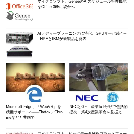
マイクロソフト、GeneeのAIスケジュール管理機能
をOffice 365に統合へ
AI／ディープラーニングに特化、GPUサーバ続々─
─HPEとIBMが新製品を発表
Microsoft Edge、「WebVR」を
NECとGE、産業IoT分野で包括的
積極サポートへ──Firefox／Chro
提携 第4次産業革命を見据え
meなどと共同で
マイクロソフト、ビッグデータ解析プラットフォー