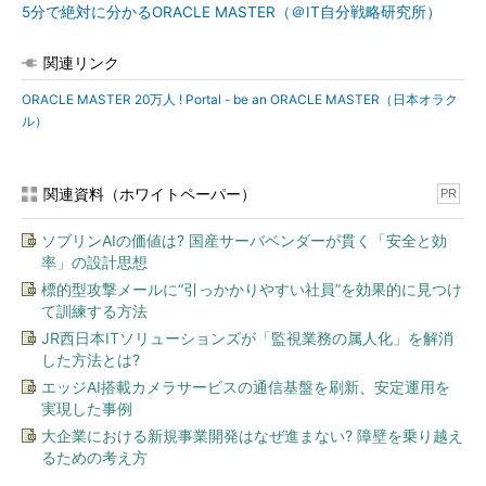
にしなければならないのは、取得者の活躍を伝えることや、取得
5分で絶対に分かるORACLE MASTER（＠IT自分戦略研究所）
者へのスキルアップのフォローなど、彼らが現場で活躍できるた
めの支援ではないだろうか」（岩田氏）。日本オラクルは、8月5
関連リンク
日に取得者への感謝祭としてORACLE MAMSTER限定セミナー、
ORACLE MASTER 20万人 ! Portal - be an ORACLE MASTER（日本オラク
「
ORACLE MASTER 200,000 Anniversary『次世代のORACLE
ル）
MASTERへ』
」を実施する予定。
関連資料（ホワイトペーパー）
PR
ソブリンAIの価値は? 国産サーバベンダーが貫く「安全と効
率」の設計思想
標的型攻撃メールに“引っかかりやすい社員”を効果的に見つけ
て訓練する方法
JR西日本ITソリューションズが「監視業務の属人化」を解消
した方法とは?
エッジAI搭載カメラサービスの通信基盤を刷新、安定運用を
実現した事例
大企業における新規事業開発はなぜ進まない? 障壁を乗り越え
るための考え方