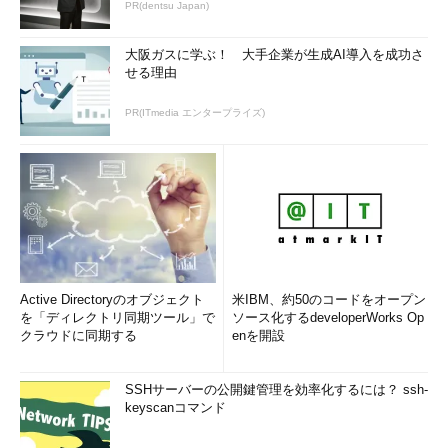
PR(dentsu Japan)
大阪ガスに学ぶ！ 大手企業が生成AI導入を成功さ
せる理由
PR(ITmedia エンタープライズ)
Active Directoryのオブジェクト
米IBM、約50のコードをオープン
を「ディレクトリ同期ツール」で
ソース化するdeveloperWorks Op
クラウドに同期する
enを開設
SSHサーバーの公開鍵管理を効率化するには？ ssh-
keyscanコマンド