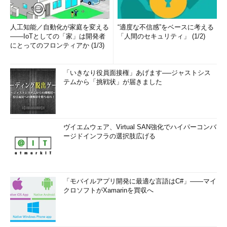
人工知能／自動化が家庭を変える
“適度な不信感”をベースに考える
――IoTとしての「家」は開発者
「人間のセキュリティ」 (1/2)
にとってのフロンティアか (1/3)
「いきなり役員面接権」あげます──ジャストシス
テムから「挑戦状」が届きました
ヴイエムウェア、Virtual SAN強化でハイパーコンバ
ージドインフラの選択肢広げる
「モバイルアプリ開発に最適な言語はC#」――マイ
クロソフトがXamarinを買収へ