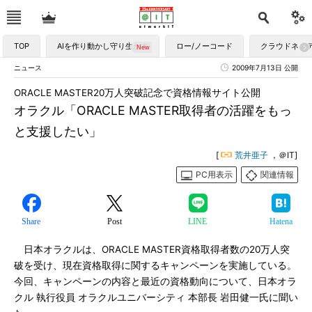
TOP
AIを作り動かし守り生かす
ロー/ノーコード
クラウドネイ
ニュース
2009年7月13日 公開
ORACLE MASTER20万人突破記念で資格情報サイト公開
オラクル「ORACLE MASTER取得者の活躍をもっ
と支援したい」
[
荒井亜子
，＠IT]
PC用表示
関連情報
Share
Post
LINE
Hatena
日本オラクルは、ORACLE MASTER資格取得者数の20万人突
破を受け、現在資格取得に関するキャンペーンを実施している。
今回、キャンペーンの内容と最近の資格動向について、日本オラ
クル 執行役員 オラクルユニバーシティ 本部長 岩田健一氏に聞い