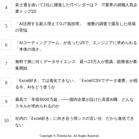
富士通を抜いて2位に躍進したITベンダーは？ IT業界の就職人気企
業トップ20
「AI活用する新人増えてOJT負担増」 複数の調査で露呈した現場
の苦悩
「AIコーディングブーム」が去ったUSで、エンジニアに求められる
「本体の強さ」
無料で身に付くデータサイエンス 延べ23万人が受講、総務省が募
集開始
「Excel好き」では進化できない、「Excel/CSVでデータ連携」が残
る今、AIをどう使うか
最高で「年収6000万超」――国内企業が設けた高度AI職 どんな
スキルが求められるのか
社内の「Excel好き」に向き合う情シスの言い分、だから進化でき
ない
Copyright © ITmedia Inc. All Rights Reserved.