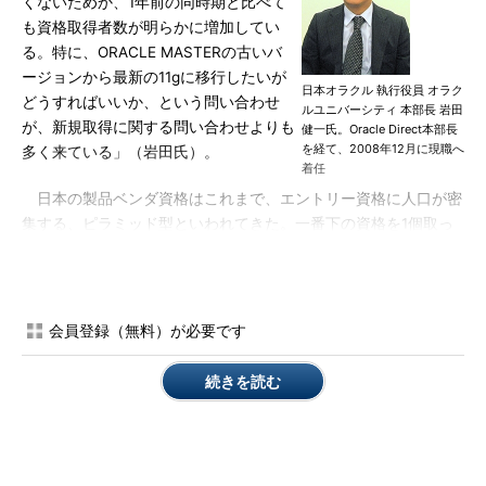
くないためか、1年前の同時期と比べて
も資格取得者数が明らかに増加してい
る。特に、ORACLE MASTERの古いバ
ージョンから最新の11gに移行したいが
日本オラクル 執行役員 オラク
どうすればいいか、という問い合わせ
ルユニバーシティ 本部長 岩田
が、新規取得に関する問い合わせよりも
健一氏。Oracle Direct本部長
を経て、2008年12月に現職へ
多く来ている」（岩田氏）。
着任
日本の製品ベンダ資格はこれまで、エントリー資格に人口が密
集する、ピラミッド型といわれてきた。一番下の資格を1個取っ
てしまうと、別のベンダ資格に流れ、同じ製品で横や上にはなか
なか動かない傾向があった。日本オラクル ビジネス推進部 シニ
アディレクター 杉山真理子氏は、「だが最近、ORACLE
MASTER Oracle Database 11gを中心とした上位層、ORACLE
会員登録（無料）が必要です
MASTER Expertの取得者数が増加傾向にあり、下に偏った形か
ら多様化が進んでいる」と説明する。
続きを読む
岩田氏はその理由について、いまデータベースエンジニアに必
要だといわれるスキルがクラスタやデータ暗号化の技術であると
し、これらのスキルは過去に資格を持っているだけでは意味がな