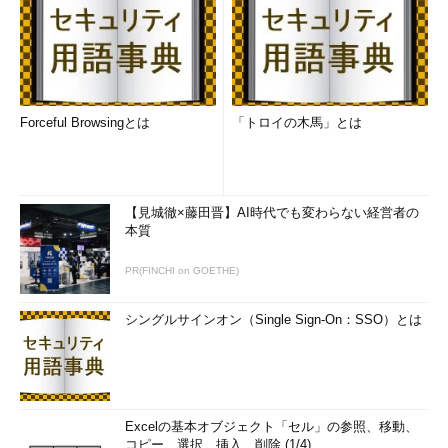
Forceful Browsingとは
「トロイの木馬」とは
【見城徹×藤田晋】AI時代でも変わらない経営者の
本質
PR(FINCHI on GOETHE)
シングルサインオン（Single Sign-On：SSO）とは
Excelの基本オブジェクト「セル」の参照、移動、
コピー、選択、挿入、削除 (1/4)