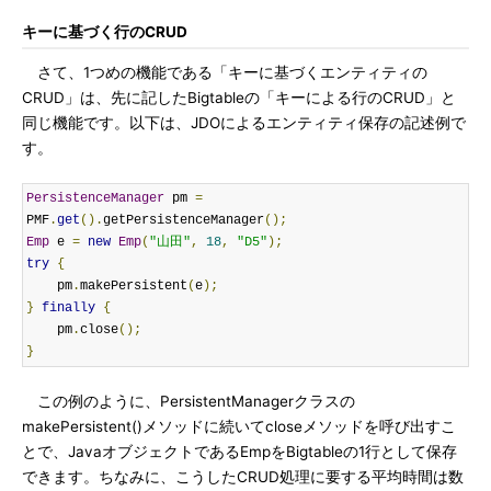
キーに基づく行のCRUD
さて、1つめの機能である「キーに基づくエンティティの
CRUD」は、先に記したBigtableの「キーによる行のCRUD」と
同じ機能です。以下は、JDOによるエンティティ保存の記述例で
す。
PersistenceManager
 pm 
=
PMF
.
get
().
getPersistenceManager
();
Emp
 e 
=
new
Emp
(
"山田"
,
18
,
"D5"
);
try
{
    pm
.
makePersistent
(
e
);
}
finally
{
    pm
.
close
();
}
この例のように、PersistentManagerクラスの
makePersistent()メソッドに続いてcloseメソッドを呼び出すこ
とで、JavaオブジェクトであるEmpをBigtableの1行として保存
できます。ちなみに、こうしたCRUD処理に要する平均時間は数