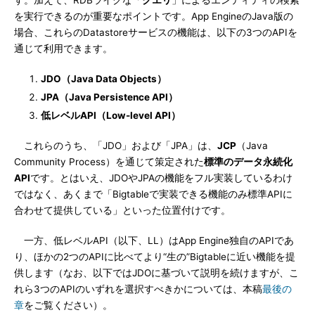
す。加えて、RDBライクな「
クエリ
」によるエンティティの検索
を実行できるのが重要なポイントです。App EngineのJava版の
場合、これらのDatastoreサービスの機能は、以下の3つのAPIを
通じて利用できます。
JDO（Java Data Objects）
JPA（Java Persistence API）
低レベルAPI（Low-level API）
これらのうち、「JDO」および「JPA」は、
JCP
（Java
Community Process）を通じて策定された
標準のデータ永続化
API
です。とはいえ、JDOやJPAの機能をフル実装しているわけ
ではなく、あくまで「Bigtableで実装できる機能のみ標準APIに
合わせて提供している」といった位置付けです。
一方、低レベルAPI（以下、LL）はApp Engine独自のAPIであ
り、ほかの2つのAPIに比べてより“生の”Bigtableに近い機能を提
供します（なお、以下ではJDOに基づいて説明を続けますが、こ
れら3つのAPIのいずれを選択すべきかについては、本稿
最後の
章
をご覧ください）。