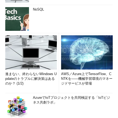
NoSQL
進まない、終わらないWindows U
AWS／Azure上でTensorFlow、C
pdateのトラブルに解決策はある
NTKを――機械学習環境のマネー
のか？ (1/2)
ジドサービスが登場
AzureでIoTプロジェクトを共同検証する「IoTビジ
ネス共創ラボ」