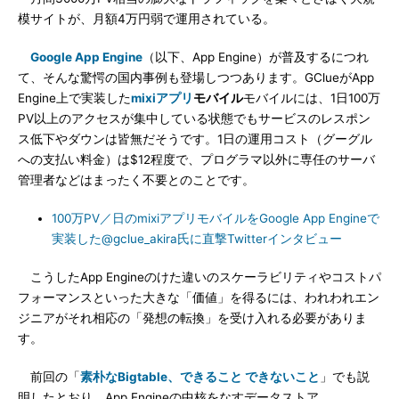
模サイトが、月額4万円弱で運用されている。
Google App Engine
（以下、App Engine）が普及するにつれ
て、そんな驚愕の国内事例も登場しつつあります。GClueがApp
Engine上で実装した
mixiアプリ
モバイル
モバイルには、1日100万
PV以上のアクセスが集中している状態でもサービスのレスポン
ス低下やダウンは皆無だそうです。1日の運用コスト（グーグル
への支払い料金）は$12程度で、プログラマ以外に専任のサーバ
管理者などはまったく不要とのことです。
100万PV／日のmixiアプリモバイルをGoogle App Engineで
実装した@gclue_akira氏に直撃Twitterインタビュー
こうしたApp Engineのけた違いのスケーラビリティやコストパ
フォーマンスといった大きな「価値」を得るには、われわれエン
ジニアがそれ相応の「発想の転換」を受け入れる必要がありま
す。
前回の「
素朴なBigtable、できること できないこと
」でも説
明したとおり、App Engineの中核をなすデータストア