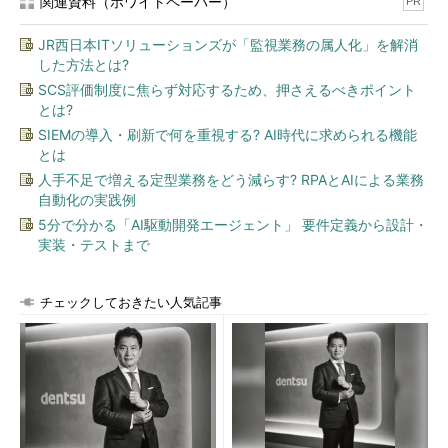
関連資料（ホワイトペーパー）
PR
JR西日本ITソリューションズが「監視業務の属人化」を解消
した方法とは?
SCS評価制度に焦らず対応するため、押さえるべきポイント
とは?
SIEMの導入・刷新で何を重視する? AI時代に求められる機能
とは
人手不足で増える定型業務をどう減らす? RPAとAIによる業務
自動化の実践例
5分で分かる「AI駆動開発エージェント」 要件定義から設計・
実装・テストまで
チェックしておきたい人気記事