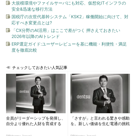
大規模環境やファイルサーバにも対応、仮想化ITインフラの
安全&迅速な移行方法
国税庁の次世代基幹システム「KSK2」稼働開始に向けて、対
応すべき変更点とは?
「CX分野のAI活用」はここで差がつく 押さえておきたい
2026年以降のAIトレンド
ERP選定ガイド:ユーザーレビューを基に機能・利便性・満足
度を徹底比較
チェックしておきたい人気記事
全員がリーダーシップを発揮し、
「さすが」と言われる驚きや感動
自分より優れた人財を育成する
を。新しい価値を生む電通の挑戦
PR(dentsu Japan)
PR(dentsu Japan)