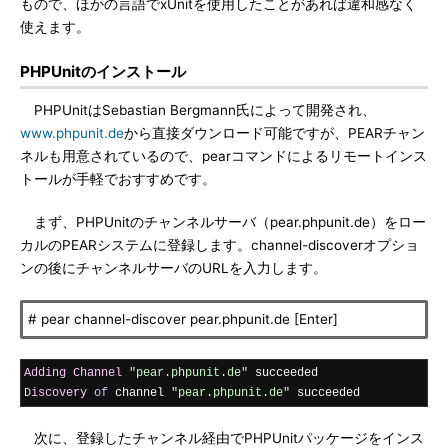
もので、ほかの言語でxUnitを使用したことがあれば違和感なく
使えます。
PHPUnitのインストール
PHPUnitはSebastian Bergmann氏によって開発され、
www.phpunit.de
から直接ダウンロード可能ですが、PEARチャン
ネルも用意されているので、pearコマンドによるリモートインス
トールが手軽でおすすめです。
まず、PHPUnitのチャンネルサーバ（pear.phpunit.de）をロー
カルのPEARシステムに登録します。channel-discoverオプショ
ンの後にチャンネルサーバのURLを入力します。
# pear channel-discover pear.phpunit.de [Enter]
Adding
Channel
"pear.phpunit.de"
Discovery
of
 channel 
"pear.phpunit.de"
 succeeded
次に、登録したチャンネル経由でPHPUnitパッケージをインス