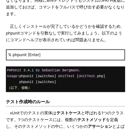
なくなります。同様にBINディレクトリもシステムのPATH変数に
追加しておけば、コマンドをフルパスで呼び出す必要がなくなり
ます。
正しくインストールが完了しているかどうかを確認するため、
phpunitコマンドを引数なしで実行してみましょう。以下のよう
にコマンドヘルプが表示されていれば問題ありません。
% phpunit [Enter]
PHPUnit
3.4
.
1
by
Sebastian
Bergmann
.
Usage
:
phpunit 
[
switches
]
UnitTest
[
UnitTest
.
php
]
      phpunit 
[
switches
]
（以下、省略）
テスト作成時のルール
xUnitでのテストの実体は
テストケース
と呼ばれる1つのクラス
です。1つのテストケースには、複数の
テストメソッド
を定義
し、そのテストメソッドの中に、いくつかの
アサーション
とよば