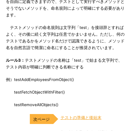
を自由に定義できますので、テストとして実行すべきメソッドと
そうでないメソッドを、命名規則によって明確にする必要があり
ます。
テストメソッドの命名規則は文字列「test」を接頭辞とすれば
よく、その後に続く文字列は任意でかまいません。ただし、何の
テストであるかをメソッド名だけで認識できるように、メソッド
名を自然言語で簡潔に命名にすることが推奨されています。
ルール3：
テストメソッドの名称は「test」で始まる文字列で、
テスト内容が明確に判断できる名称にする
例）testAddEmployeesFromObject()
testFetchObjectWithFilter()
testRemoveAllObjects()
テストの準備と後始末