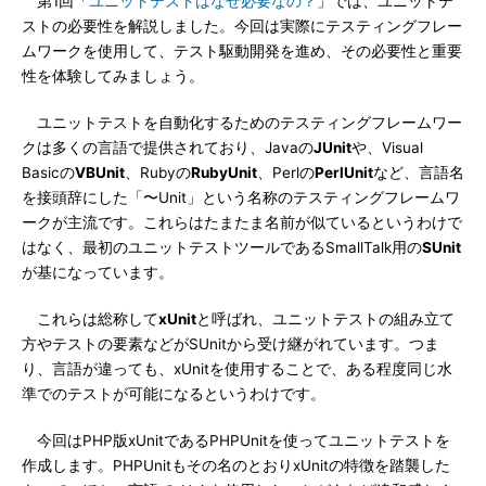
第1回「
ユニットテストはなぜ必要なの？
」では、ユニットテ
ストの必要性を解説しました。今回は実際にテスティングフレー
ムワークを使用して、テスト駆動開発を進め、その必要性と重要
性を体験してみましょう。
ユニットテストを自動化するためのテスティングフレームワー
クは多くの言語で提供されており、Javaの
JUnit
や、Visual
Basicの
VBUnit
、Rubyの
RubyUnit
、Perlの
PerlUnit
など、言語名
を接頭辞にした「〜Unit」という名称のテスティングフレームワ
ークが主流です。これらはたまたま名前が似ているというわけで
はなく、最初のユニットテストツールであるSmallTalk用の
SUnit
が基になっています。
これらは総称して
xUnit
と呼ばれ、ユニットテストの組み立て
方やテストの要素などがSUnitから受け継がれています。つま
り、言語が違っても、xUnitを使用することで、ある程度同じ水
準でのテストが可能になるというわけです。
今回はPHP版xUnitであるPHPUnitを使ってユニットテストを
作成します。PHPUnitもその名のとおりxUnitの特徴を踏襲した