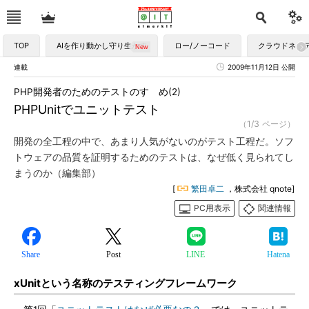
TOP
AIを作り動かし守り生かす
ロー/ノーコード
クラウドネイ
連載
2009年11月12日 公開
PHP開発者のためのテストのすゝめ(2)
PHPUnitでユニットテスト
（1/3 ページ）
開発の全工程の中で、あまり人気がないのがテスト工程だ。ソフ
トウェアの品質を証明するためのテストは、なぜ低く見られてし
まうのか（編集部）
[
繁田卓二
，株式会社 qnote]
PC用表示
関連情報
Share
Post
LINE
Hatena
xUnitという名称のテスティングフレームワーク