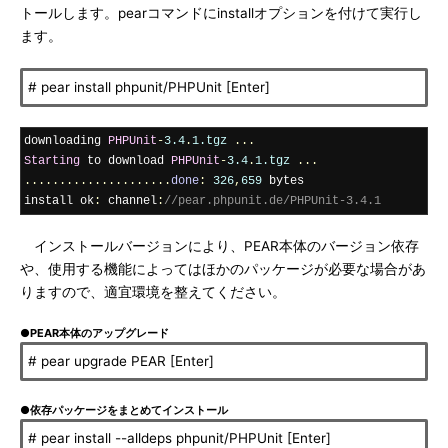
トールします。pearコマンドにinstallオプションを付けて実行し
ます。
# pear install phpunit/PHPUnit [Enter]
downloading 
PHPUnit
-
3.4
.
1.tgz
...
Starting
 to download 
PHPUnit
-
3.4
.
1.tgz
...
.....................
done
:
326
,
659
 bytes

install ok
:
 channel
:
//pear.phpunit.de/PHPUnit-3.4.1
インストールバージョンにより、PEAR本体のバージョン依存
や、使用する機能によってはほかのパッケージが必要な場合があ
りますので、適宜環境を整えてください。
●PEAR本体のアップグレード
# pear upgrade PEAR [Enter]
●依存パッケージをまとめてインストール
# pear install --alldeps phpunit/PHPUnit [Enter]