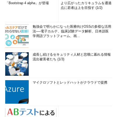
「Bootstrap 4 alpha」が登場
より広がったカリキュラムを通過
点に若者は上を目指す (1/2)
勉強会で明らかになった医療向けOSSの多様な活用
法──電子カルテ、臨床試験データ解析、日本語医
学用語プラットフォーム、画...
成長し続けるセキュリティ人材と悲嘆に暮れる情報
流出被害者たち (1/3)
マイクロソフトとレッドハットがクラウドで提携