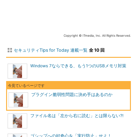
Adobe
Portable Document Format（PDF）ファイル
Reader
の表示に使用されます。
表1 主なプラグイン
動きのあるWebページを表示させるためには、プラグインが必
Copyright © ITmedia, Inc. All Rights Reserved.
要となります。プラグインを意識する、しないにかかわらず、
Webブラウザにプラグインがインストールされており、これを使
セキュリティTips for Today 連載一覧
全 10 回
って動的コンテンツを再生しているのです。
Windows 7ならできる、もう1つのUSBメモリ対策
例えば、アドビシステムズによると、Flash Playerのコンテン
ツはインターネットに接続された
PCの98％以上のPCで再生でき
るようになっているとレポートしています
。
プラグインの脆弱性問題
プラグイン脆弱性問題に決め手はあるのか
これらのプラグインは、各社から動的コンテンツを動作させる
ために提供されているプログラムですので、バージョンアップと
ファイル名は「左から右に読む」とは限らない?!
ともにより高度な動的コンテンツに対応できるように改良が行わ
れています。
ゴシップへの好奇心を「実行防止」せよ！