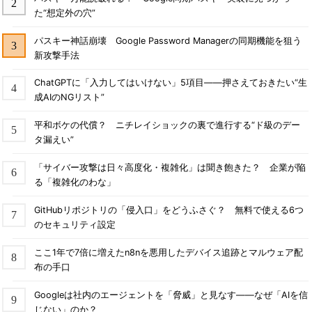
た“想定外の穴”
パスキー神話崩壊 Google Password Managerの同期機能を狙う
新攻撃手法
ChatGPTに「入力してはいけない」5項目――押さえておきたい“生
成AIのNGリスト”
平和ボケの代償？ ニチレイショックの裏で進行する“ド級のデー
タ漏えい”
「サイバー攻撃は日々高度化・複雑化」は聞き飽きた？ 企業が陥
る「複雑化のわな」
GitHubリポジトリの「侵入口」をどうふさぐ？ 無料で使える6つ
のセキュリティ設定
ここ1年で7倍に増えたn8nを悪用したデバイス追跡とマルウェア配
布の手口
Googleは社内のエージェントを「脅威」と見なす――なぜ「AIを信
じない」のか？