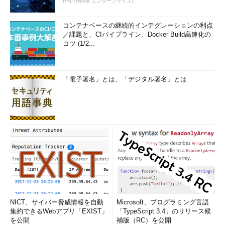
PR(ITmedia エンタープライズ)
完ぺきなソリューションがないプラグイン
対策
コンテナベースの継続的インテグレーションの利点
／課題と、CIパイプライン、Docker Build高速化の
プラグイン管理の「将来への期待」
コツ (1/2...
こんなにあるプラグイン脆弱性問題
「電子署名」とは、「デジタル署名」とは
NICT、サイバー脅威情報を自動
Microsoft、プログラミング言語
集約できるWebアプリ「EXIST」
「TypeScript 3.4」のリリース候
を公開
補版（RC）を公開