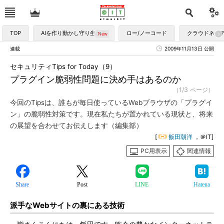
TOP
AIを作り動かし守り生かす
ロー/ノーコード
クラウドネイ
連載
2009年11月13日 公開
セキュリティTips for Today（9）
プラグイン脆弱性問題に決め手はあるのか
（1/3 ページ）
今回のTipsは、誰もが毎日使っているWebブラウザの「プラグイ
ン」の脆弱性対策です。現在私たちが置かれている現状と、将来
の展望を合わせてお伝えします（編集部）
[
飯田朝洋
，＠IT]
PC用表示
関連情報
Share
Post
LINE
Hatena
派手なWebサイトの裏にある技術