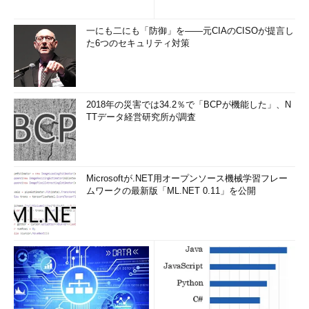
一にも二にも「防御」を――元CIAのCISOが提言し
た6つのセキュリティ対策
2018年の災害では34.2％で「BCPが機能した」、N
TTデータ経営研究所が調査
Microsoftが.NET用オープンソース機械学習フレー
ムワークの最新版「ML.NET 0.11」を公開