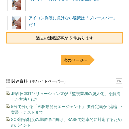
一方で、これらプラグインにもしばしば脆弱性が発見されるこ
とがあります。この脆弱性を修正するためには、プラグインのバ
ージョンアップが必要となります。
アイコン偽装に負けない秘策は「プレースバー」
だ！
数の大小はあるにせよ、プログラムには脆弱性はつきものだと
私は考えています。これはプラグインというプログラムも例外で
過去の連載記事が 5 件あります
はありません。すなわち、セキュリティを高めるためには、この
ようなプログラムのバージョンアップをきちんと管理していくこ
とが重要なのです。
次のページへ
しかし、プラグインという性格上、そのプログラムバージョン
の管理はほかのソフトウェアなどのプログラムと比較すると、難
しい状況にあると感じています。
関連資料（ホワイトペーパー）
PR
なぜなら、プラグインという存在をあまり意識することなく、
JR西日本ITソリューションズが「監視業務の属人化」を解消
した方法とは?
インターネットライフを楽しめるような工夫がなされてきたた
め、このことが逆にあだとなり、ユーザーの意識からプラグイン
5分で分かる「AI駆動開発エージェント」 要件定義から設計・
実装・テストまで
という存在が消えているように思えるからです。
SCS評価制度の星取得に向け、SASEで効率的に対応するため
のポイント
そのため、プラグインのバージョン管理が行われておらず、脆