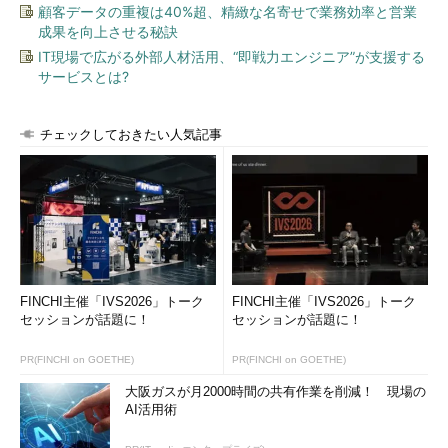
弱性を突かれた攻撃に遭遇してしまうケースも少なくないのが現
顧客データの重複は40%超、精緻な名寄せで業務効率と営業
成果を向上させる秘訣
状ではないかと感じています。
IT現場で広がる外部人材活用、“即戦力エンジニア”が支援する
サービスとは?
Index
プラグイン脆弱性問題に決め手はあるのか
チェックしておきたい人気記事
Page 1
派手なWebサイトの裏にある技術
プラグインの役割を知る
プラグインの脆弱性問題
Page 2
FINCHI主催「IVS2026」トーク
FINCHI主催「IVS2026」トーク
セッションが話題に！
セッションが話題に！
こんなにあるプラグイン脆弱性問題
PR(FINCHI on GOETHE)
PR(FINCHI on GOETHE)
ウイルス感染とは「不正プログラムを実行
すること」
大阪ガスが月2000時間の共有作業を削減！ 現場の
AI活用術
Page 3