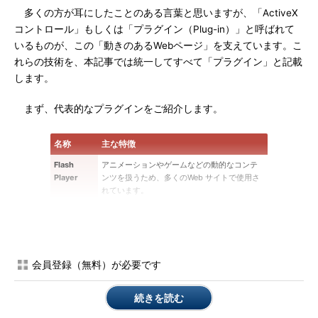
多くの方が耳にしたことのある言葉と思いますが、「ActiveX
コントロール」もしくは「プラグイン（Plug-in）」と呼ばれて
いるものが、この「動きのあるWebページ」を支えています。こ
れらの技術を、本記事では統一してすべて「プラグイン」と記載
します。
まず、代表的なプラグインをご紹介します。
名称
主な特徴
Flash
アニメーションやゲームなどの動的なコンテ
Player
ンツを扱うため、多くのWeb サイトで使用さ
れています。
Windows
さまざまな音声や動画を扱えるWindows
Media
Media形式を表示します。
Player
RealPlayer
Real Media形式の再生に必要です。
会員登録（無料）が必要です
QuickTime
QuickTime形式の再生に必要です。
Silverlight
ゲームやプレゼンテーション、動画などのマ
続きを読む
ルチメディアコンテンツに使用されます。