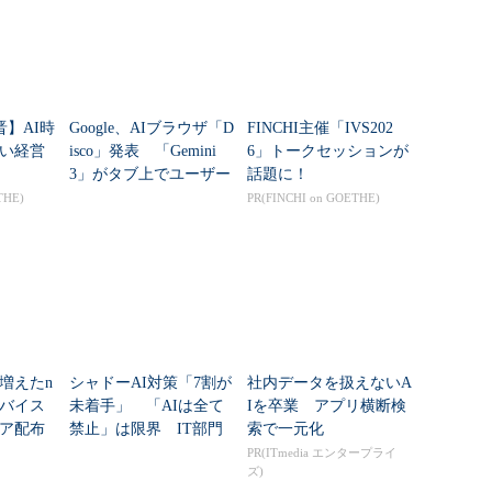
晋】AI時
Google、AIブラウザ「D
FINCHI主催「IVS202
い経営
isco」発表 「Gemini
6」トークセッションが
3」がタブ上でユーザー
話題に！
のためのオリジナルWe
THE)
PR(FINCHI on GOETHE)
bアプリを自動...
増えたn
シャドーAI対策「7割が
社内データを扱えないA
デバイス
未着手」 「AIは全て
Iを卒業 アプリ横断検
ア配布
禁止」は限界 IT部門
索で一元化
が採るべき一手とは？
PR(ITmedia エンタープライ
ズ)
Gartner提言