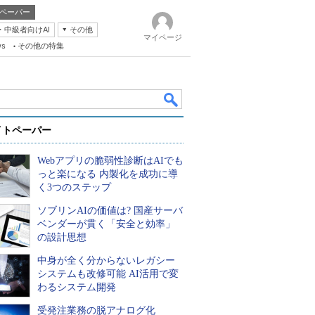
ペーパー
・中級者向けAI
その他
マイページ
ws
その他の特集
イトペーパー
Webアプリの脆弱性診断はAIでも
っと楽になる 内製化を成功に導
く3つのステップ
ソブリンAIの価値は? 国産サーバ
k
ベンダーが貫く「安全と効率」
の設計思想
中身が全く分からないレガシー
システムも改修可能 AI活用で変
わるシステム開発
受発注業務の脱アナログ化