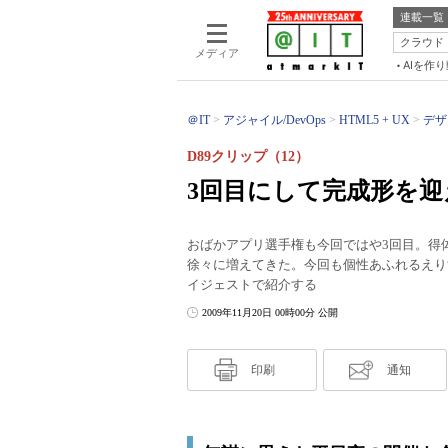
連載一覧
クラウド
メディア
AIを作
＠IT
アジャイル/DevOps
HTML5 + UX
デザ
D89クリップ（12）
3回目にして完成形を
おばかアプリ選手権も今回ではや3回目。得
徐々に増えてきた。今回も個性あふれるえり
イジェストで紹介する
2009年11月20日 00時00分 公開
印刷
通知