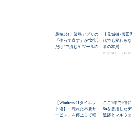
最短3分、業務アプリの
【見城徹×藤田
「作って直す」が“対話
代でも変わらな
だけ”で済むAIツールの
者の本質
仕組みとは？
PR(FINCHI on GOE
【Windows 11ダイエッ
ここ1年で7倍に
ト術】「隠れた不要サ
8nを悪用した
ービス」を停止して軽
追跡とマルウェ
量化する
の手口