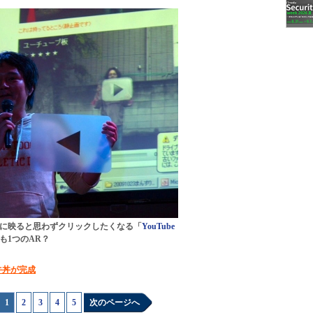
に映ると思わずクリックしたくなる「
YouTube
も1つのAR？
牛丼が完成
1
|
2
|
3
|
4
|
5
次のページへ