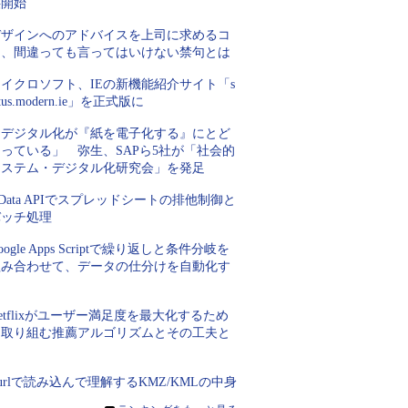
供開始
デザインへのアドバイスを上司に求めるコ
ツ、間違っても言ってはいけない禁句とは
イクロソフト、IEの新機能紹介サイト「s
atus.modern.ie」を正式版に
「デジタル化が『紙を電子化する』にとど
っている」 弥生、SAPら5社が「社会的
システム・デジタル化研究会」を発足
Data APIでスプレッドシートの排他制御と
バッチ処理
oogle Apps Scriptで繰り返しと条件分岐を
組み合わせて、データの仕分けを自動化す
る
etflixがユーザー満足度を最大化するため
に取り組む推薦アルゴリズムとその工夫と
は
urlで読み込んで理解するKMZ/KMLの中身