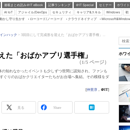
連載まとめ読み＠IT eBook
記事ランキング
＠IT Special
セミナー
ホワイト
AI IoT
アジャイル/DevOps
セキュリティ
キャリア&スキル
Windows
初
り動かし守り生かす
ローコード/ノーコード
クラウドネイティブ
Microsoft&Windo
Server & Storage
HTML5 + UX
インハック
3回目にして完成形を迎えた「おばかアプリ選手権」...
Smart & Social
Coding Edge
迎えた「おばかアプリ選手権」
ホワ
Java Agile
（1/5 ページ）
Database Expert
体の知れなかったイベントも少しずつ世間に認知され、ファンも
すぐりのおばかクリエイターたちがお台場へ集結。その模様をダ
Linux ＆ OSS
Master of IP Networ
[
仲里淳
，
＠IT
]
Security & Trust
Test & Tools
見る
Share
Insider.NET
ブログ