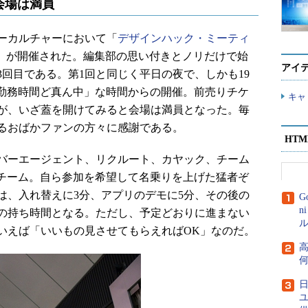
会場は満員
ャーカルチャーにおいて「
デザインハック・ミーティ
」が開催された。編集部の思い付きとノリだけで始
アイ
回目である。第1回と同じく平日の夜で、しかも19
「勤務時間ど真ん中」な時間からの開催。前売りチケ
キャ
が、いざ蓋を開けてみると会場は満員となった。毎
るおばかファンの方々に感謝である。
HT
バーエージェント、リクルート、カヤック、チーム
6チーム。自ら参加を希望して名乗りを上げた猛者ぞ
は、入れ替えに3分、アプリのデモに5分、その後の
G
n
れの持ち時間となる。ただし、予定どおりに進まない
ル
いえば「いいもの見させてもらえればOK」なのだ。
高