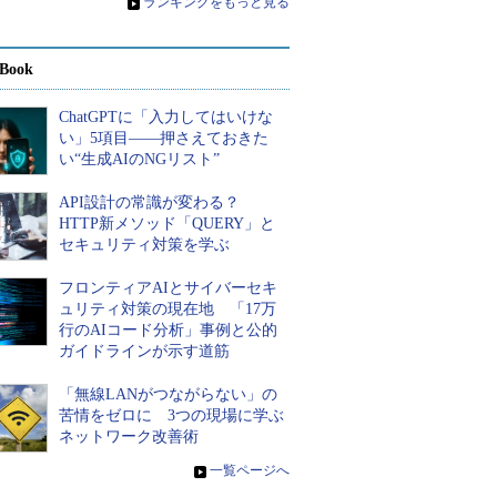
»
ランキングをもっと見る
Book
ChatGPTに「入力してはいけな
い」5項目――押さえておきた
い“生成AIのNGリスト”
API設計の常識が変わる？
HTTP新メソッド「QUERY」と
セキュリティ対策を学ぶ
フロンティアAIとサイバーセキ
ュリティ対策の現在地 「17万
行のAIコード分析」事例と公的
ガイドラインが示す道筋
「無線LANがつながらない」の
苦情をゼロに 3つの現場に学ぶ
ネットワーク改善術
»
一覧ページへ