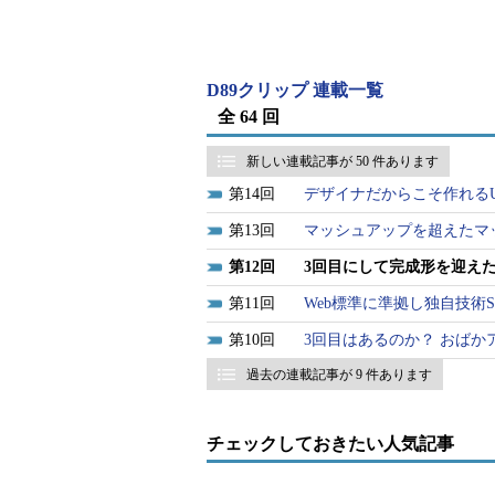
D89クリップ 連載一覧
全 64 回
新しい連載記事が 50 件あります
14
デザイナだからこそ作れる
13
マッシュアップを超えたマッシュ
12
3回目にして完成形を迎え
11
Web標準に準拠し独自技術Silv
10
3回目はあるのか？ おばか
過去の連載記事が 9 件あります
チェックしておきたい人気記事