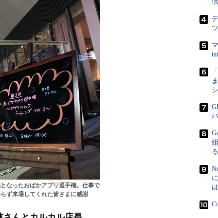
マ
t
ま
G
G
N
催となったおばかアプリ選手権。仕事で
わらず来場してくれた皆さまに感謝
C
林さんとカルカル店長