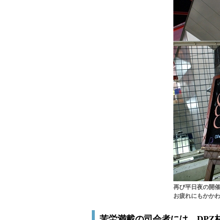
再び平日夜の開
お疲れにもかか
苦労満載の司会者には、DPZ