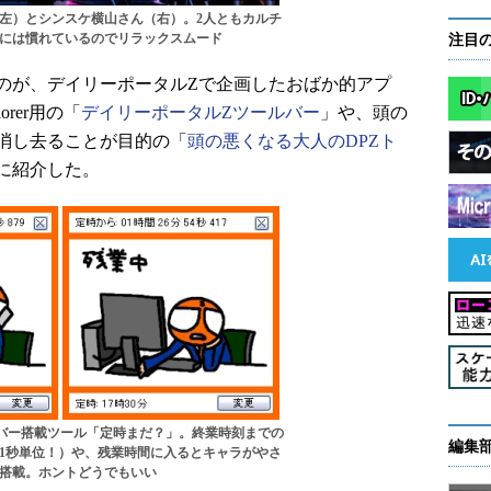
左）とシンスケ横山さん（右）。2人ともカルチ
には慣れているのでリラックスムード
注目
が、デイリーポータルZで企画したおばか的アプ
lorer用の「
デイリーポータルZツールバー
」や、頭の
消し去ることが目的の「
頭の悪くなる大人のDPZト
に紹介した。
バー搭載ツール「定時まだ？」。終業時刻までの
編集
の1秒単位！）や、残業時間に入るとキャラがやさ
搭載。ホントどうでもいい