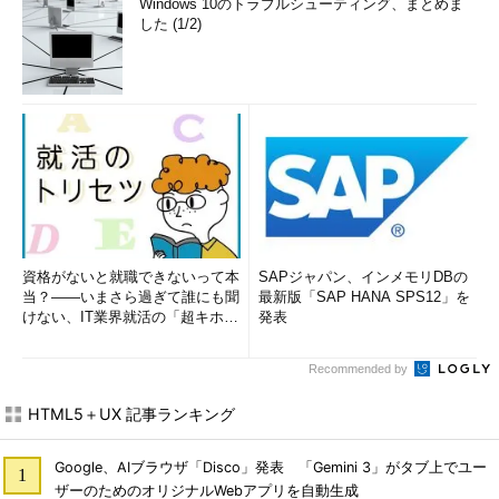
Windows 10のトラブルシューティング、まとめま
した (1/2)
資格がないと就職できないって本
SAPジャパン、インメモリDBの
当？――いまさら過ぎて誰にも聞
最新版「SAP HANA SPS12」を
けない、IT業界就活の「超キホ
発表
ン」 (1/3)
Recommended by
HTML5＋UX 記事ランキング
Google、AIブラウザ「Disco」発表 「Gemini 3」がタブ上でユー
ザーのためのオリジナルWebアプリを自動生成