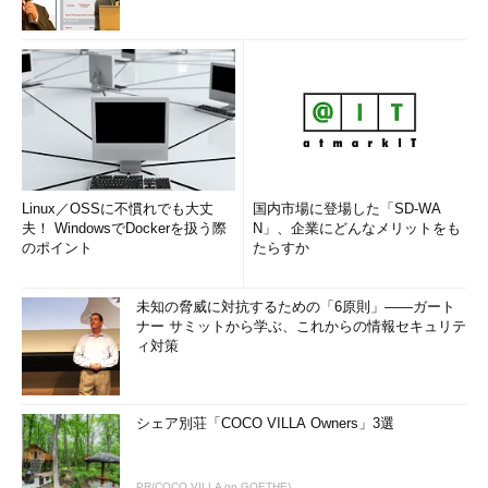
Linux／OSSに不慣れでも大丈
国内市場に登場した「SD-WA
夫！ WindowsでDockerを扱う際
N」、企業にどんなメリットをも
のポイント
たらすか
未知の脅威に対抗するための「6原則」――ガート
ナー サミットから学ぶ、これからの情報セキュリテ
ィ対策
シェア別荘「COCO VILLA Owners」3選
PR(COCO VILLA on GOETHE)