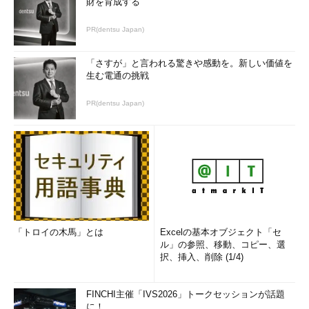
財を育成する
PR(dentsu Japan)
「さすが」と言われる驚きや感動を。新しい価値を
生む電通の挑戦
PR(dentsu Japan)
「トロイの木馬」とは
Excelの基本オブジェクト「セ
ル」の参照、移動、コピー、選
択、挿入、削除 (1/4)
FINCHI主催「IVS2026」トークセッションが話題
に！