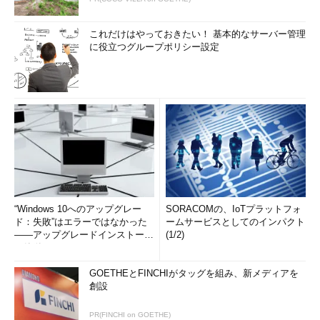
これだけはやっておきたい！ 基本的なサーバー管理
に役立つグループポリシー設定
“Windows 10へのアップグレー
SORACOMの、IoTプラットフォ
ド：失敗”はエラーではなかった
ームサービスとしてのインパクト
――アップグレードインストール
(1/2)
の簡単まとめ (1/3...
GOETHEとFINCHIがタッグを組み、新メディアを
創設
PR(FINCHI on GOETHE)