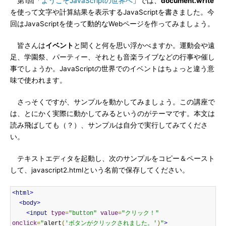
第1回「
ようこそJavaScriptの世界へ
」では、
document.write
を使って文字や計算結果を表示するJavaScriptを書きました。今
回はJavaScriptを使って動的なWebページを作ってみましょう。
皆さんは
イベント
と聞くと何を思い浮かべますか。運動会や遠
足、学園祭、パーティー、それとも音楽ライブなどの行事や催し
事でしょうか。JavaScriptの世界でのイベントはちょっと違う意
味で使われます。
さっそくですが、サンプルを動かしてみましょう。この講座で
は、とにかく実際に動かしてみるというのがテーマです。本文は
読み飛ばしても（？）、サンプルは自分で実行してみてくださ
い。
テキストエディタを起動し、次のサンプルをコピー＆ペースト
して、javascript2.htmlという名前で保存してください。
<html>
<body>
<input
type
=
"button"
value
=
"クリック！"
onclick
=
"
alert
(
'ボタンがクリックされました。'
)
"
>