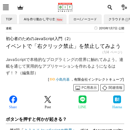
TOP
AIを作り動かし守り生かす
ロー/ノーコード
クラウドネイ
連載
2010年1月7日 公開
初心者のためのJavaScript入門（2）
イベントで「右クリック禁止」を禁止してみよう
（1/4 ページ）
JavaScriptで本格的なプログラミングの世界に触れてみよう。連
載を通じて実用的なアプリケーションを作れるようになるは
ず！？（編集部）
[
小島尚基
，有限会社インテレクトキューブ]
PC用表示
関連情報
Share
Post
LINE
Hatena
ボタンを押すと何かが起きる？