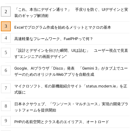
「これ、本当にデザイン通り？」 手戻りを防ぐ、UIデザインと実
装のギャップ解消術
Excelでプログラム作成を始めるメリットとマクロの基本
高速軽量なフレームワーク、FuelPHPって何？
「設計とデザインを分けた瞬間、UIは詰む」 ユーザー視点で見直
す“エンジニアの画面デザイン”
Google、AIブラウザ「Disco」発表 「Gemini 3」がタブ上でユー
ザーのためのオリジナルWebアプリを自動生成
マイクロソフト、IEの新機能紹介サイト「status.modern.ie」を正
式版に
日本ネクサウェブ、「ワンソース・マルチユース」実現の開発プラ
ットフォームを提供開始
PHPの名前空間とクラス名のエイリアス、オートロード