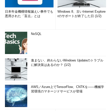
日本年金機構情報漏えい事件でも
Windows 8、古いInternet Explore
悪用された「盲点」とは
rのサポートが終了した日 (1/2)
NoSQL
進まない、終わらないWindows Updateのトラブル
に解決策はあるのか？ (1/2)
AWS／Azure上でTensorFlow、CNTKを――機械学
習環境のマネージドサービスが登場