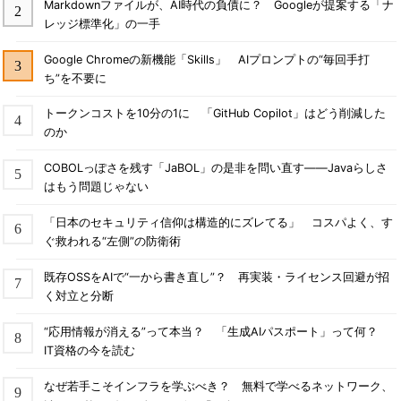
Markdownファイルが、AI時代の負債に？ Googleが提案する「ナ
レッジ標準化」の一手
Google Chromeの新機能「Skills」 AIプロンプトの“毎回手打
ち”を不要に
トークンコストを10分の1に 「GitHub Copilot」はどう削減した
のか
COBOLっぽさを残す「JaBOL」の是非を問い直す――Javaらしさ
はもう問題じゃない
「日本のセキュリティ信仰は構造的にズレてる」 コスパよく、す
ぐ救われる“左側”の防衛術
既存OSSをAIで“一から書き直し”？ 再実装・ライセンス回避が招
く対立と分断
“応用情報が消える”って本当？ 「生成AIパスポート」って何？
IT資格の今を読む
なぜ若手こそインフラを学ぶべき？ 無料で学べるネットワーク、