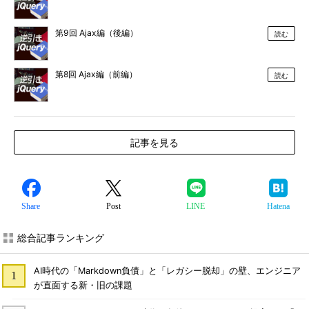
第9回 Ajax編（後編）
読む
第8回 Ajax編（前編）
読む
記事を見る
Share
Post
LINE
Hatena
総合記事ランキング
AI時代の「Markdown負債」と「レガシー脱却」の壁、エンジニア
が直面する新・旧の課題