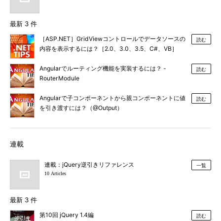
最新 3 件
［ASP.NET］GridViewコントロールでデータソースの
読む
内容を表示するには？［2.0、3.0、3.5、C#、VB］
Angularでルーティング機能を実装するには？ -
読む
RouterModule
Angularで子コンポーネントから親コンポーネントに値
読む
を引き渡すには？（@Output）
連載
連載：jQuery逆引きリファレンス
一覧
10 Articles
最新 3 件
第10回 jQuery 1.4編
読む