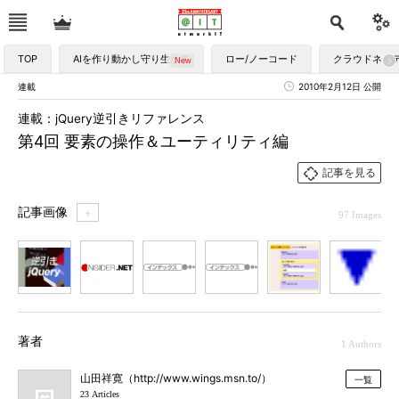
TOP
AIを作り動かし守り生かす
ロー/ノーコード
クラウドネイ
連載
2010年2月12日 公開
連載：jQuery逆引きリファレンス
第4回 要素の操作＆ユーティリティ編
記事を見る
記事画像
＋
97 Images
1
2
3
4
5
6
7
著者
1 Authors
山田祥寛（http://www.wings.msn.to/）
一覧
23 Articles