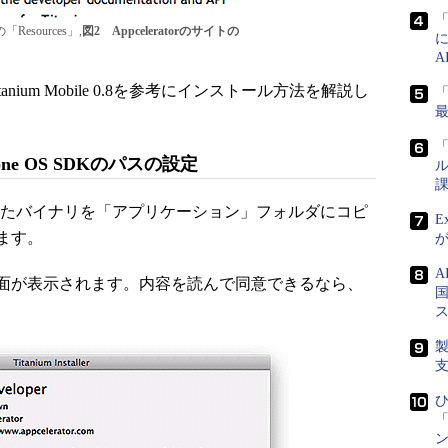
「Resources」,
図2 Appceleratorのサイトの
anium Mobile 0.8を参考にインストール方法を解説し
「
Phone OS SDKのパスの設定
ル
課
ドしたバイナリを「アプリケーション」フォルダにコピ
E
ます。
面が表示されます。内容を読んで同意できるなら、
国
。
ひ
「
ン