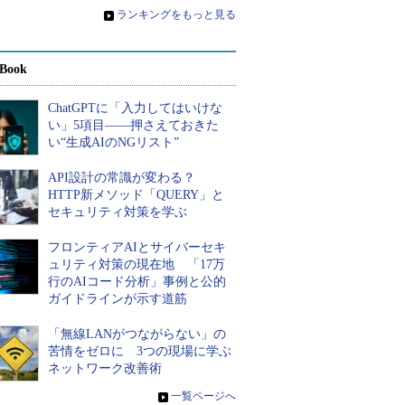
»
ランキングをもっと見る
Book
ChatGPTに「入力してはいけな
い」5項目――押さえておきた
い“生成AIのNGリスト”
API設計の常識が変わる？
HTTP新メソッド「QUERY」と
セキュリティ対策を学ぶ
フロンティアAIとサイバーセキ
ュリティ対策の現在地 「17万
行のAIコード分析」事例と公的
ガイドラインが示す道筋
「無線LANがつながらない」の
苦情をゼロに 3つの現場に学ぶ
ネットワーク改善術
»
一覧ページへ