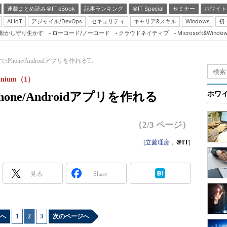
連載まとめ読み＠IT eBook
記事ランキング
＠IT Special
セミナー
ホワイト
AI IoT
アジャイル/DevOps
セキュリティ
キャリア&スキル
Windows
初
り動かし守り生かす
ローコード/ノーコード
クラウドネイティブ
Microsoft&Windo
Server & Storage
HTML5 + UX
ptでiPhone/Androidアプリを作れるT...
Smart & Social
ium（1）
Coding Edge
iPhone/Androidアプリを作れる
ホワ
Java Agile
Database Expert
（2/3 ページ）
Linux ＆ OSS
[
立薗理彦
，
＠IT
]
Master of IP Networ
Security & Trust
見る
Share
Test & Tools
Insider.NET
へ
1
|
2
|
3
次のページへ
ブログ