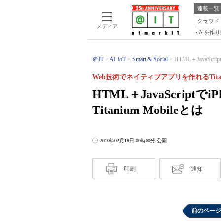
連載一覧
クラウド
メディア
AIを作
＠IT
AI IoT
Smart & Social
HTML＋JavaScri
Web技術でネイティブアプリを作れるTitan
HTML＋JavaScriptで
Titanium Mobileとは
2010年02月18日 00時00分 公開
印刷
通知
前のページ