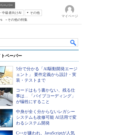
ペーパー
・中級者向けAI
その他
マイページ
ws
その他の特集
イトペーパー
5分で分かる「AI駆動開発エージ
ェント」 要件定義から設計・実
装・テストまで
コードはもう書かない、残る仕
k
事は... 「バイブコーディング」
が犠牲にすること
中身が全く分からないレガシー
システムも改修可能 AI活用で変
わるシステム開発
C++が嫌われ、JavaScriptが人気