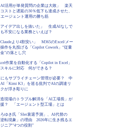
「AI活用が単発質問の企業は大敗」 楽天
にコストと遅延の30％低下も達成させた、
AIエージェント運用の勝ち筋
「アイデア出しを抜いた」 生成AIなしで
最も不安になる業務といえば？
Claudeより4割安い」 M365のExcel/メー
操作を丸投げる「Copilot Cowork」“従量
金”の落とし穴
xcel作業を自動化する「Copilot in Excel」
がスキルに対応 何ができる？
AIにもサプライチェーン管理が必要？ 中
AI「Kimi K3」を巡る批判でAIの調達リ
スクが浮き彫りに
製造現場のトラブル解消を「AI工場長」が
支援？ 「エージェント型工場」とは
ろゆき氏「SIer衰退予測」、AI代替の
逆転現象」の理由 2026年に生き残るエ
ジニア“4つの役割”