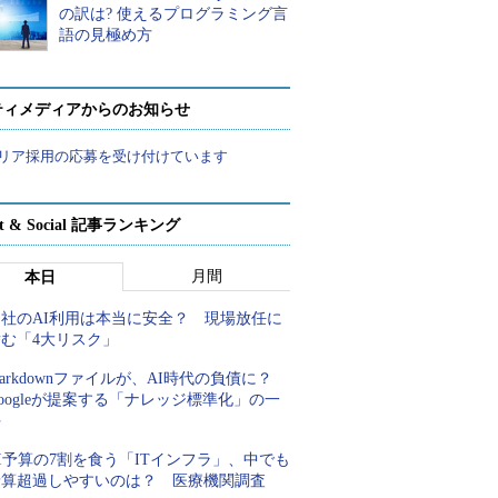
の訳は? 使えるプログラミング言
語の見極め方
ティメディアからのお知らせ
リア採用の応募を受け付けています
rt & Social 記事ランキング
月間
本日
自社のAI利用は本当に安全？ 現場放任に
潜む「4大リスク」
arkdownファイルが、AI時代の負債に？
oogleが提案する「ナレッジ標準化」の一
手
I予算の7割を食う「ITインフラ」、中でも
予算超過しやすいのは？ 医療機関調査