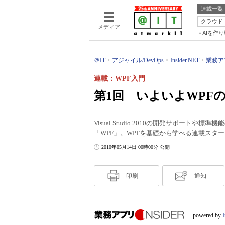
連載一覧
クラウド
メディア
AIを作
＠IT
アジャイル/DevOps
Insider.NET
業務アプ
連載：WPF入門
第1回 いよいよWPF
Visual Studio 2010の開発サポート
「WPF」。WPFを基礎から学べる連載スタ
2010年05月14日 00時00分 公開
印刷
通知
powered by