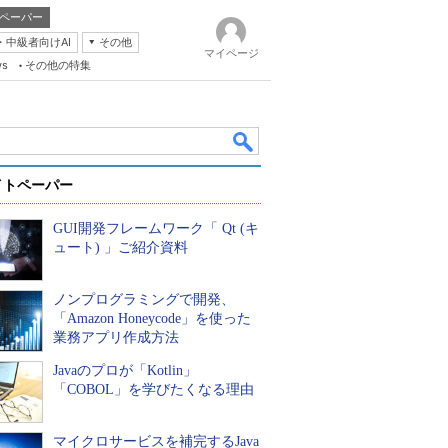
ペーパー
・中級者向けAI
その他
マイページ
ws
その他の特集
イトペーパー
GUI開発フレームワーク「 Qt (キ
ュート) 」ご紹介資料
ノンプログラミングで開発、
k
「Amazon Honeycode」を使った
業務アプリ作成方法
Javaのプロが「Kotlin」
「COBOL」を学びたくなる理由
マイクロサービスを補完するJava