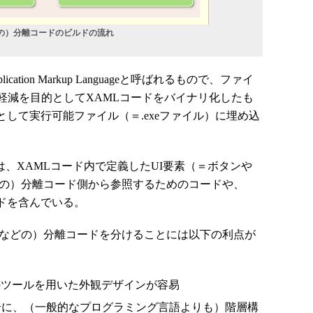
C#などの）分離コードのビルドの流れ
cation Markup Languageと呼ばれるもので、ファイ
軽減を目的としてXAMLコードをバイナリ化したも
として実行可能ファイル（＝.exeファイル）に埋め込
は、XAMLコード内で定義したUI要素（＝ボタンや
どの）分離コード側から参照するためのコードや、
ドを含んでいる。
#などの）分離コードを分けることには以下の利点が
のツールを用いた外観デザインが容易
合に、（一般的なプログラミング言語よりも）階層構