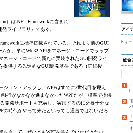
dation）は.NET Frameworkに含まれ
開発ライブラリ）である。
アイ
キャ
Frameworkに標準搭載されている。それより前のGUI
ームが、単にWin32 APIをマネージ・コードでラップ
マネージ・コードで新たに実装されたGUI開発ライ
総合
を提供する先進的なGUI開発基盤である（詳細後
ト
5、4とバージョン・アップし、WPFはすでに3世代目を迎え
i
らの移行がなかなか進まなかったWPFだが、標準で提供
“
dioによる開発サポートも充実し、実用するのに必要十分な
PFの時代がやって来たといっても過言ではないだろ
側
を通じて、ぜひともWPFを学んでいただきたい。