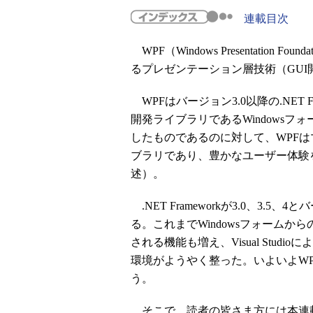
連載目次
WPF（Windows Presentation Foun
るプレゼンテーション層技術（GUI
WPFはバージョン3.0以降の.NET 
開発ライブラリであるWindowsフォ
したものであるのに対して、WPFは
ブラリであり、豊かなユーザー体験
述）。
.NET Frameworkが3.0、3.
る。これまでWindowsフォームか
される機能も増え、Visual Stu
環境がようやく整った。いよいよW
う。
そこで、読者の皆さま方には本連載