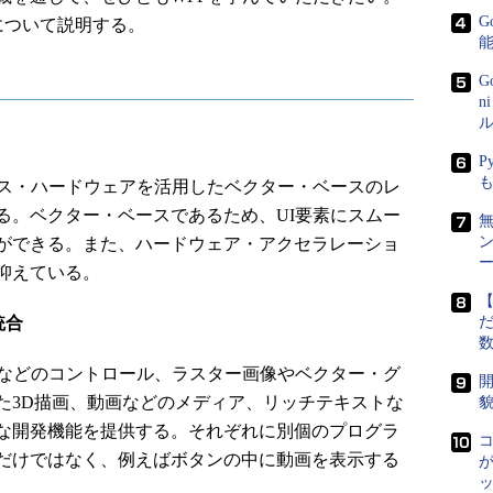
G
について説明する。
G
n
ル
P
ス・ハードウェアを活用したベクター・ベースのレ
る。ベクター・ベースであるため、UI要素にスムー
ができる。また、ハードウェア・アクセラレーショ
ー
抑えている。
【
統合
だ
などのコントロール、ラスター画像やベクター・グ
開
た3D描画、動画などのメディア、リッチテキストな
貌
な開発機能を提供する。それぞれに別個のプログラ
だけではなく、例えばボタンの中に動画を表示する
が
。