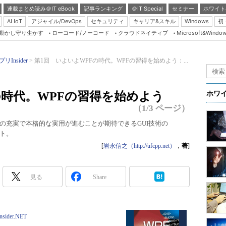
連載まとめ読み＠IT eBook
記事ランキング
＠IT Special
セミナー
ホワイト
AI IoT
アジャイル/DevOps
セキュリティ
キャリア&スキル
Windows
初
り動かし守り生かす
ローコード/ノーコード
クラウドネイティブ
Microsoft&Windo
Server & Storage
HTML5 + UX
リInsider
第1回 いよいよWPFの時代。WPFの習得を始めよう：...
Smart & Social
Coding Edge
の時代。WPFの習得を始めよう
ホワ
Java Agile
（1/3 ページ）
Database Expert
や標準機能の充実で本格的な実用が進むことが期待できるGUI技術の
ート。
Linux ＆ OSS
[
岩永信之（http://ufcpp.net）
，
著
]
Master of IP Networ
Security & Trust
見る
Share
Test & Tools
Insider.NET
Insider.NET
ブログ