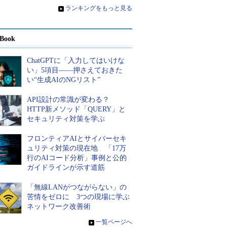
»
ランキングをもっと見る
Book
ChatGPTに「入力してはいけな
い」5項目――押さえておきた
い“生成AIのNGリスト”
API設計の常識が変わる？
HTTP新メソッド「QUERY」と
セキュリティ対策を学ぶ
フロンティアAIとサイバーセキ
ュリティ対策の現在地 「17万
行のAIコード分析」事例と公的
ガイドラインが示す道筋
「無線LANがつながらない」の
苦情をゼロに 3つの現場に学ぶ
ネットワーク改善術
»
一覧ページへ