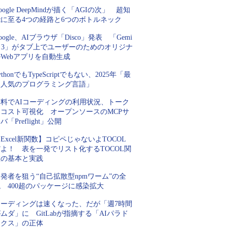
oogle DeepMindが描く「AGIの次」 超知
能に至る4つの経路と6つのボトルネック
oogle、AIブラウザ「Disco」発表 「Gemi
i 3」がタブ上でユーザーのためのオリジナ
Webアプリを自動生成
ythonでもTypeScriptでもない、2025年「最
も人気のプログラミング言語」
無料でAIコーディングの利用状況、トーク
ンコスト可視化 オープンソースのMCPサ
バ「Preflight」公開
Excel新関数】コピペじゃないよTOCOL
よ！ 表を一発でリスト化するTOCOL関
数の基本と実践
発者を狙う“自己拡散型npmワーム”の全
 400超のパッケージに感染拡大
コーディングは速くなった、だが「週7時間
ムダ」に GitLabが指摘する「AIパラド
ックス」の正体