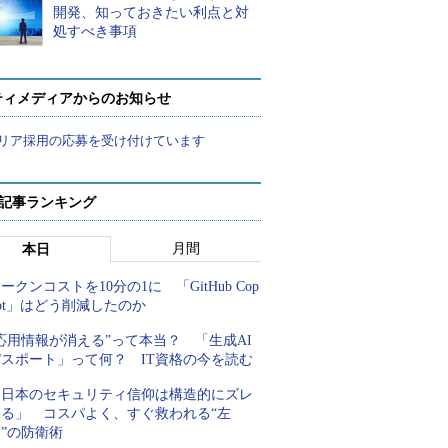
開発、知っておきたい利点と対
処すべき事項
ティメディアからのお知らせ
リア採用の応募を受け付けています
 記事ランキング
月間
本日
ークンコストを10分の1に 「GitHub Cop
lot」はどう削減したのか
応用情報が消える”って本当？ 「生成AI
パスポート」って何？ IT資格の今を読む
「日本のセキュリティ信仰は構造的にズレ
てる」 コスパよく、すぐ救われる“左
”の防衛術