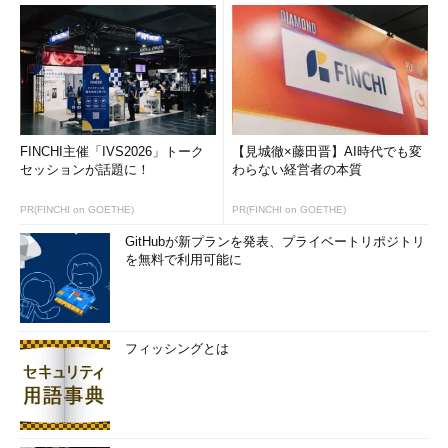
は、Win32 API呼び出しのパラメータ中にあるポインタを64bitア
ドレスに変換してOSカーネルを呼び出す。戻り値にポインタ・
データが含まれている場合はその逆の変換をして、呼び出し元の
関数へ戻す。
Win32アプリケーションから利用するライブラリ（DLL）はこ
れ以外にも多数あるが、それらは32bit版Windows OSに含まれて
FINCHI主催「IVS2026」トーク
【見城徹×藤田晋】AI時代でも変
いるものがそのまま利用される。%windir%\SysWOW64フォルダ
セッションが話題に！
わらない経営者の本質
の内容を見ると分かるが（次の画面参照）、ここには32bit版
Windows OSの%windir%\SYSTEM32フォルダの内容がほぼその
PR(FINCHI on GOETHE)
PR(FINCHI on GOETHE)
まま入っている。
GitHubが新プランを発表、プライベートリポジトリ
を無料で利用可能に
フィッシングとは