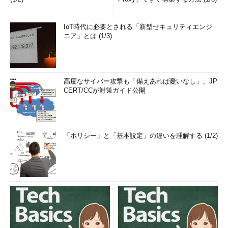
ファイル。最初に作成したファイルはここにはない
1 個のファイル 120,126 バイト
IoT時代に必要とされる「新型セキュリティエンジ
2 個のディレクトリ 825,907,982,336 バイトの空き
ニア」とは (1/3)
領域
[x86]C:\Windows\system32>
exit
…WOW64を終了
高度なサイバー攻撃も「備えあれば憂いなし」、JP
CERT/CCが対策ガイド公開
[AMD64]C:\Windows\system32>
dir TMP
C:\Windows\SysWOW64\TMP
…再確認
ドライブ C のボリューム ラベルは WIN7X64 です
ボリューム シリアル番号は 9C7C-5B6B です
「ポリシー」と「基本設定」の違いを理解する (1/2)
C:\Windows\system32\TMP のディレクトリ
…Win64上の
TMP
2010/06/29 12:43 <DIR> .
2010/06/29 12:43 <DIR> ..
2010/06/29 12:43 143,058 THIS_IS_WIN64.TXT
…
Win64上で作成したファイル