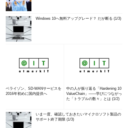
[AMD64]C:\Windows\system32>
dir TMP
…確認
Windows 10へ無料アップグレード？ だが断る (1/3)
ドライブ C のボリューム ラベルは WIN7X64 です
ボリューム シリアル番号は 9C7C-5B6B です
C:\Windows\system32\TMP のディレクトリ
2010/06/29 12:43 <DIR> .
2010/06/29 12:43 <DIR> ..
2010/06/29 12:43 143,058 THIS_IS_WIN64.TXT
…作成
したファイル
1 個のファイル 143,058 バイト
2 個のディレクトリ 825,908,105,216 バイトの空き
ベライゾン、SD-WANサービスを
中の人が振り返る「Hardening 10
領域
2016年初めに国内提供へ
ValueChain」――学びにつながっ
た「トラブルの数々」とは (1/2)
[AMD64]C:\Windows\system32>
C:\Windows\SysWOW64\c
md
…WOW64上でcmdを起動
いま一度、確認しておきたいマイクロソフト製品の
Microsoft Windows [Version 6.1.7600]
サポート終了期限 (1/3)
Copyright (c) 2009 Microsoft Corporation. All rights