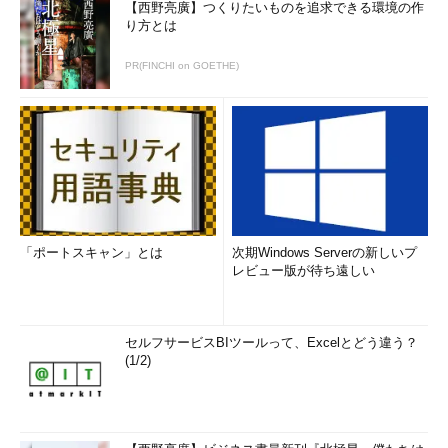
WOW64のためのシステム・フォルダ
【西野亮廣】つくりたいものを追求できる環境の作
32bit Windows環境をエミュレーションするため
り方とは
のファイルは、SYSWOW64フォルダに格納されて
いる。これは64bit版のWindows 7 Ultimate Editi
PR(FINCHI on GOETHE)
onでの画面例。
（1）
Windowsフォルダ内にあるSYSWOW64を
開いてみる。
（2）
このフォルダを開く。
（3）
ここにあるファイルは、32bit版のWindo
ws 7 Ultimate Editionの%windir%\SYSTEM32フ
ォルダにあるものとほぼ同じ。前述のいくつかのD
LLファイルのみが異なる。
「ポートスキャン」とは
次期Windows Serverの新しいプ
WOW64ではこのように、32bit版のWindowsコンポーネント
レビュー版が待ち遠しい
を使うことにより、Win32アプリケーションを実行している。つ
まりエミュレーションというよりは、32bit版のWindows OSがほ
ぼそのまま入っていて、その上でWin32アプリケーションを実行
セルフサービスBIツールって、Excelとどう違う？
しているということになる。
(1/2)
例えば、このSYSWOW64フォルダの中にあるメモ帳
（notepad.exe）をダブルクリックして実行してみよう。［スタ
ート］メニューからメモ帳を起動すると通常は64bit版のメモ帳