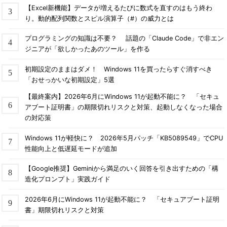
（HKLM\SoftwareやHKCUなど）。これは32bitアプリケーショ
【Excel新機能】データが増えるたびに数式を直すのはもう終わ
ンと64bitアプリケーションで異なる設定を（同じキーの場所な
り。動的配列関数とスピル演算子（#）の威力とは
どに）保存したい、といった要求にこたえるものである。実行し
ている環境に応じて、32bit用と64bit用で異なるレジストリ・キ
プログラミングの知識は不要？ 話題の「Claude Code」で非エン
ーが作られ、参照や更新などが自動的に振り分けられるようにな
ジニアが「欲しかったあのツール」を作る
っている。
初期設定のままはダメ！ Windows 11を買ったらすぐ消すべき
「おせっかいな初期設定」5選
この機能は非常に分かりづらく、主にプログラマが対応するべ
きことなので、ここでは詳細は述べない。以下のWebページなど
【最終案内】2026年6月にWindows 11が起動不能に？ 「セキュ
を参照していただきたい。
アブート証明書」の期限切れリスクと対策、起動しなくなった場合
の対応策
レジストリ リダイレクタ（マイクロソフトMSDNサイト）
Windows 11が軽快に？ 2026年5月パッチ「KB5089549」でCPU
性能向上と低遅延モードが追加
さらに「レジストリ・リフレクション」という機能も用意さ
れ、一方を更新すると、自動的に対応するキーが更新される（反
【Google推奨】Geminiから満足のいく回答を引き出すための「構
映される）機能も用意されている。完全に分けてしまうと、先ほ
造化プロンプト」実践ガイド
どのフォルダのリダイレクトのように、保存したはずの値が読み
出せない（例：32bitアプリケーションで保存したものが、64bit
2026年6月にWindows 11が起動不能に？ 「セキュアブート証明
アプリケーションで読み出せないなど）ということが起こる可能
書」期限切れリスクと対策
性もあるので、自動的に反映するようにするためだ。しかし、非