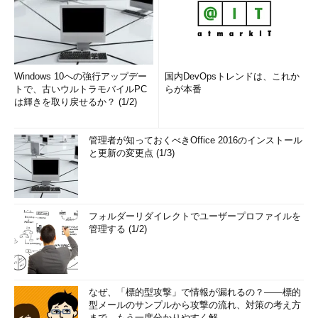
%windir%\System32
Win32アプリケーションからこのパス
へアクセスすると、実際に
は%windir%\SYSWOW64フォルダへリ
ダイレクトされる
%windir%\lastgood
%windir%\lastgood\SYSWOW64にリ
Windows 10への強行アップデー
国内DevOpsトレンドは、これか
ダイレクトされる
トで、古いウルトラモバイルPC
らが本番
%windir%\regedit.exe
%windir%\SysWOW64\regedit.exeに
は輝きを取り戻せるか？ (1/2)
リダイレクトされる。regeditは常に
SYSWOW64フォルダのものを使うよう
にするための措置
管理者が知っておくべきOffice 2016のインストール
と更新の変更点 (1/3)
%windir%\system32\catroot
これらは%windir%\SYSWOW64ディレ
%windir%\system32\catroot2
クトリにリダイレクトされない。同じ
%windir%\system32\driversstore
ファイルを2カ所に作らせないための措
%windir%\system32\drivers\etc
置。
%windir%\system32\logfiles
注
：ただしWindows Server 2008、
フォルダーリダイレクトでユーザープロファイルを
%windir%\system32\spool
Windows Vista、Windows Server
管理する (1/2)
2003および Windows XPの64bit版で
は、%windir%\system32\driversstore
フォルダはリダイレクトされる
%windir%\Sysnative
これは仮想的なフォルダ名。これを利
なぜ、「標的型攻撃」で情報が漏れるの？――標的
用すると、リダイレクトされずに（リ
型メールのサンプルから攻撃の流れ、対策の考え方
ダイレクト機能をパスして）、直
まで、もう一度分かりやすく解...