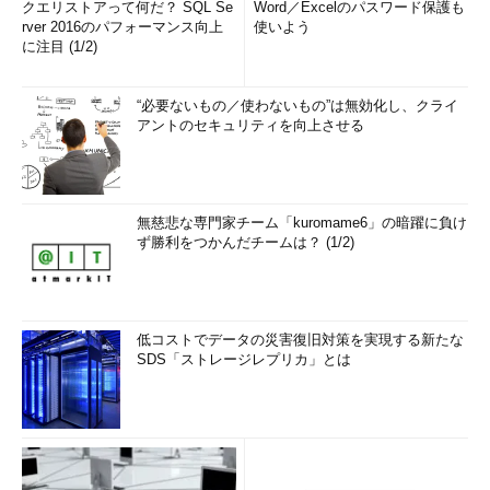
クエリストアって何だ？ SQL Se
Word／Excelのパスワード保護も
書き込んだつもりなのに、別の場所に保存されてしまっているか
rver 2016のパフォーマンス向上
使いよう
らだ。次回起動時にアプリケーションが設定ファイル
に注目 (1/2)
を%windir%\SYSTEM32%フォルダから読み出そうしても見つか
らず、エラーとなるだろう。
“必要ないもの／使わないもの”は無効化し、クライ
アントのセキュリティを向上させる
このような問題を避けるため、WOW64では、ファイル・シス
テムやレジストリに対してリダイレクションやリフレクションを
するための機能が用意されている。
無慈悲な専門家チーム「kuromame6」の暗躍に負け
ファイル・システムのリダイレクト
ず勝利をつかんだチームは？ (1/2)
これは、特定のフォルダやファイル名に対して、別の場所へ誘
導したり、置き換えたりする機能である（WOW64.DLLで実装さ
れている）。Win32から呼び出したファイル・システム関連のパ
低コストでデータの災害復旧対策を実現する新たな
SDS「ストレージレプリカ」とは
ラメータにこれらのパス名が含まれていると、それを上書きして
別の場所やファイルへ誘導する。具体的には、次のようなパスが
対象となる。
パス
リダイレクトの内容