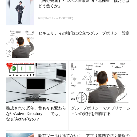
【西野亮廣】ビジネス書最新刊『北極星 僕たちは
が起動するが、SYSWOW64フォルダの中にあるnotepad.exeを
どう働くか』
実行すると、32bit版のメモ帳が実行される。この様子はタス
PR(FINCHI on GOETHE)
ク・マネージャの［プロセス］タブで確認できる。
セキュリティの強化に役立つグループポリシー設定
32bit版メモ帳を起動する
SYSWOW64フォルダの中にあるメモ帳（notepa
熟成されて15年、昔も今も変わら
グループポリシーでアプリケーシ
d.exe）を起動した場合の例。
ないActive Directory――でも、
ョンの実行を制御する
（1）
このタブを選択する。
なぜ“Active”なの？
（2）
末尾に「*32」と付いていることから、32
bit版のメモ帳であることが分かる。
既存ツールは捨てない！ アプリ連携で防ぐ情報の