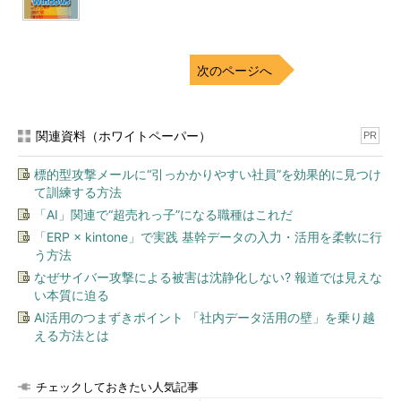
まれている。ファイル・システム・リダイレクションやレ
ジストリ・リフレクションなどの処理も行う
WOW64WIN.DLL
GUI関連のAPI（WIN32K.SYS）への中継を行うサンクが
含まれている
次のページへ
WOW64CPU.DLL
ホストCPUの抽象化を行うためのライブラリ。32bitモー
ドと64bitモードの切り替えや、WOW64内における、
32bit CPUのスレッド・コンテキストの切り替えなどを行
関連資料（ホワイトペーパー）
う
PR
NTDLL.DLL
Win32からNTDLL.DLLを呼び出すと、Win64用に変換さ
標的型攻撃メールに“引っかかりやすい社員”を効果的に見つけ
れ64bitのNTDLL.DLLが呼び出される。USER32.DLLや
て訓練する方法
GDI32.DLLなども同様
「AI」関連で“超売れっ子”になる職種はこれだ
WOW64を構成する基本DLL
Win32アプリケーションが発行するAPIのうち、ポインタ・データを含むもの
「ERP × kintone」で実践 基幹データの入力・活用を柔軟に行
や特別な処理が必要なものはこれらのDLLで対処したり、変換したりしてネイ
う方法
ティブのOSカーネルへ渡される。ほかのDLLは、32bit版のWindows OSと同
なぜサイバー攻撃による被害は沈静化しない? 報道では見えな
じものが用意されており、それが利用される。
い本質に迫る
AI活用のつまずきポイント 「社内データ活用の壁」を乗り越
える方法とは
Win32とWin64 APIではポインタのサイズは異なるが、それ以
外のデータ型は互換性がある（次ページで述べるように、intなど
のデータ型は64bit環境でもサイズは同じである）。WOW64で
チェックしておきたい人気記事