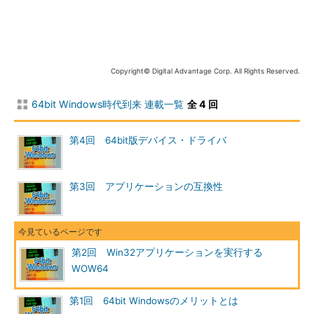
れる。これに対して、Win32（32bit）アプリケー
ションのAPI呼び出しはエミュレーション用の特別
なDLLを経由してパラメータが変換され、その後6
4bit Windows OSのカーネルへ渡される。
Copyright© Digital Advantage Corp. All Rights Reserved.
64bit Windows向けに作られたアプリケーションを実行する場
64bit Windows時代到来 連載一覧
全 4 回
合は、それぞれのアプリケーションごとに独立した1つの64bitプ
ロセス空間が作成され、その中で実行される。
第4回 64bit版デバイス・ドライバ
これに対してWin32アプリケーションを実行しようとすると、
32bit版のWindows OSをエミュレーションするための環境
（32bitプロセス空間）が作成され、その中でWin32アプリケー
第3回 アプリケーションの互換性
ションが実行される。Win32アプリケーションが発行するAPIは
エミュレーション用に用意された特別なDLLを経由して64bitの
OSカーネルへ渡される。
第2回 Win32アプリケーションを実行する
WOW64
DLL
用途
WOW64.DLL
WOW64を構成するコア・コンポーネント。
第1回 64bit Windowsのメリットとは
NTOSKRNL.EXEへの中継を行うサンク（呼び出し）が含