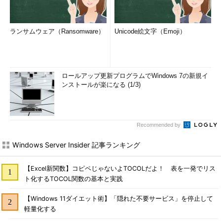
1 個のファイル 143,058 バイト
C:\Windows\SysWOW64\TMP のディレクトリ
…WOW64上
ランサムウェア（Ransomware）
Unicode絵文字（Emoji）
のTMP
2010/06/29 12:45 <DIR> .
2010/06/29 12:45 <DIR> ..
ロールアップ更新プログラムでWindows 7の新規イ
2010/06/29 12:45 120,126 THIS_IS_x86.TXT
ンストールが楽になる (1/3)
…WOW64
上で作成したファイル
1 個のファイル 120,126 バイト
2 個のディレクトリ 825,907,458,048 バイトの空き
Recommended by
領域
Windows Server Insider 記事ランキング
[AMD64]C:\Windows\system32>
【Excel新関数】コピペじゃないよTOCOLだよ！ 表を一発でリス
ト化するTOCOL関数の基本と実践
レジストリのリダイレクションとリフレクション
【Windows 11ダイエット術】「隠れた不要サービス」を停止して
ファイル・システムのリダイレクションと同様に、レジストリ
軽量化する
のエントリにもいくつかリダイレクトされるものがある