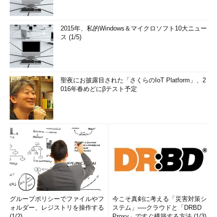
reserved.
[AMD64]C:\Windows\system32>
prompt
2015年、私的Windows＆マイクロソフト10大ニュー
ス (1/5)
[%PROCESSOR_ARCHITECTURE%]$p$g
…プロンプトの変更
[x86]C:\Windows\system32>
…WOW64上で実行中（x86と
なっている）
聖夜にお披露目された「さくらのIoT Platform」、2
016年春めどにβテスト予定
[x86]C:\Windows\system32>dir > TMP\THIS_IS_x86.TXT …
WOW64上でファイル作成
[x86]C:\Windows\system32>
dir tmp
…確認
ドライブ C のボ
リューム ラベルは WIN7X64 です
ボリューム シリアル番号は 9C7C-5B6B です
C:\Windows\system32\tmp のディレクトリ
2010/06/29 12:45 <DIR> .
グループポリシーでファイルやフ
今こそ真剣に考える「災害対策シ
2010/06/29 12:45 <DIR> ..
ォルダー、レジストリを操作する
ステム」──クラウドと「DRBD
(1/2)
2010/06/29 12:45 120,126 THIS_IS_x86.TXT …
Proxy」ですぐ構築する方法 (1/3)
作成した