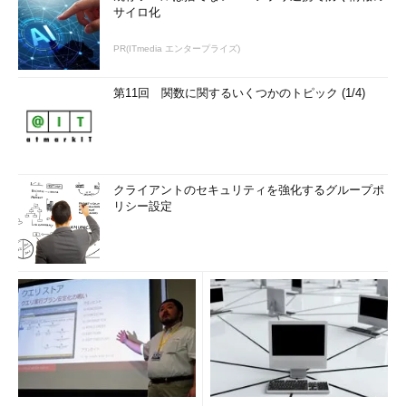
サイロ化
このような仕組みのため、Win32アプリケーションの実行速度
PR(ITmedia エンタープライズ)
は32bit版のWindows OS上で実行している場合と比較しても、ほ
とんど変わらない。
第11回 関数に関するいくつかのトピック (1/4)
ファイル・システムやレジストリのリダイレクション／リフ
レクション
いま述べたように、WOW64環境ではSYSWOW64フォルダに
クライアントのセキュリティを強化するグループポ
あるDLLなどを使ってWin32アプリケーションを実行している。
リシー設定
とすると、もしアプリケーションがデータやファイルを、プログ
ラムの実行ファイルがある場所（起動した場所）に保存しようと
するとどうなるだろうか？ 本来ならば（純粋な32bit版の
Windows OSの場合は）、%windir%\SYSTEM32%フォルダに保
存することになるだろうが（注：Windows 7やWindows Vistaな
どでは、デフォルトのアクセス権設定のままではこのフォルダへ
は保存できない）、WOW64上の場合はSYSWOW64フォルダに
保存することになる。例えば設定ファイルを実行ファイルと同じ
場所に保存するようなアプリケーションがあったとすると、これ
は問題となる可能性がある。%windir%\SYSTEM32%フォルダに