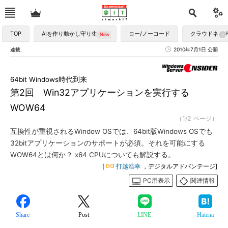
TOP
AIを作り動かし守り生かす
ロー/ノーコード
クラウドネイ
連載
2010年7月1日 公開
64bit Windows時代到来
第2回 Win32アプリケーションを実行する
WOW64
（1/2 ページ）
互換性が重視されるWindow OSでは、64bit版Windows OSでも
32bitアプリケーションのサポートが必須。それを可能にする
WOW64とは何か？ x64 CPUについても解説する。
[
打越浩幸
，デジタルアドバンテージ]
PC用表示
関連情報
Share
Post
LINE
Hatena