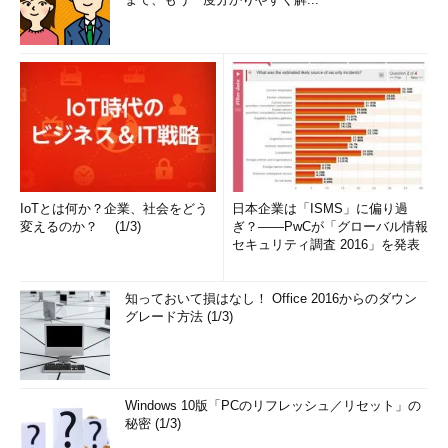
接%windir%\system32フォルダへアク
セスできる。この仮想的なフォルダは
Windows Vista以降で追加された。た
だし仮想フォルダなので、64bitのネイ
ティブ・アプリケーションからは利用
できない
WOW64でリダイレクトされる特殊フォルダ／パス名
以下にフォルダがリダイレクトされる例を示しておく。
IoTとは何か？企業、社会をどう
日本企業は「ISMS」に偏り過
変えるのか？ (1/3)
ぎ？――PwCが「グローバル情報
C:\Windows\system32>
prompt
セキュリティ調査 2016」を発表
[%PROCESSOR_ARCHITECTURE%]$p$g
…プロンプトを変更
知っておいて損はなし！ Office 2016からのダウン
[AMD64]C:\Windows\system32>
…現在はWin64上
グレード方法 (1/3)
[AMD64]C:\Windows\system32>
mkdir TMP
C:\Windows\SysWOW64\TMP
…TMPフォルダを作成
Windows 10版「PCのリフレッシュ／リセット」の
[AMD64]C:\Windows\system32>
dir >
秘密 (1/3)
TMP\THIS_IS_WIN64.TXT
…Win64上でファイル作成