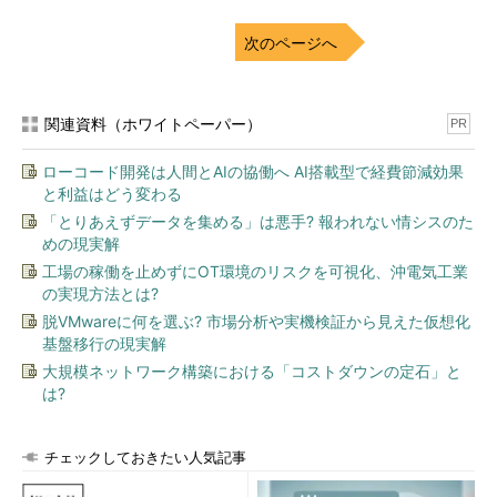
次のページへ
関連資料（ホワイトペーパー）
PR
ローコード開発は人間とAIの協働へ AI搭載型で経費節減効果
と利益はどう変わる
「とりあえずデータを集める」は悪手? 報われない情シスのた
めの現実解
工場の稼働を止めずにOT環境のリスクを可視化、沖電気工業
の実現方法とは?
脱VMwareに何を選ぶ? 市場分析や実機検証から見えた仮想化
基盤移行の現実解
大規模ネットワーク構築における「コストダウンの定石」と
は?
チェックしておきたい人気記事