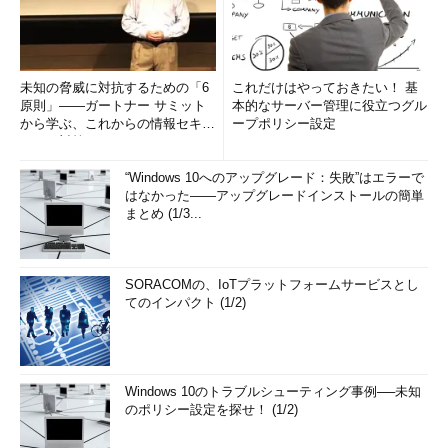
未知の脅威に対抗するための「6
これだけはやっておきたい！ 基
原則」――ガートナー サミット
本的なサーバー管理に役立つグル
から学ぶ、これからの情報セキュ
ープポリシー設定
リティ対策
“Windows 10へのアップグレード：失敗”はエラーで
はなかった――アップグレードインストールの簡単
まとめ (1/3...
SORACOMの、IoTプラットフォームサービスとし
てのインパクト (1/2)
Windows 10のトラブルシューティング事例──未知
のポリシー設定を探せ！ (1/2)