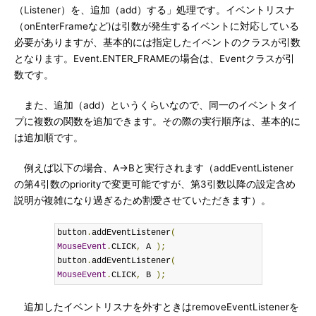
（Listener）を、追加（add）する」処理です。イベントリスナ
（onEnterFrameなど)は引数が発生するイベントに対応している
必要がありますが、基本的には指定したイベントのクラスが引数
となります。Event.ENTER_FRAMEの場合は、Eventクラスが引
数です。
また、追加（add）というくらいなので、同一のイベントタイ
プに複数の関数を追加できます。その際の実行順序は、基本的に
は追加順です。
例えば以下の場合、A→Bと実行されます（addEventListener
の第4引数のpriorityで変更可能ですが、第3引数以降の設定含め
説明が複雑になり過ぎるため割愛させていただきます）。
button
.
addEventListener
(
MouseEvent
.
CLICK
,
 A 
);
button
.
addEventListener
(
MouseEvent
.
CLICK
,
 B 
);
追加したイベントリスナを外すときはremoveEventListenerを