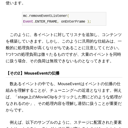
使います。
mc
.
removeEventListener
(
Event
.
ENTER_FRAME
,
 onEnterFrame 
);
このように、各イベントに対してリスナを追加し、コンテンツ
を構築していきます。しかし、このように汎用的な仕組みは、一
般的に処理負荷が高くなりがちであることに注意してください。
1つ1つの処理負荷は微々たるものですが、大量のイベントを同時
に扱う場合、その負荷は無視できないものとなってきます。
【その2】MouseEventの伝播
数あるイベントの中でも、MouseEventはイベントの伝播の仕
組みを理解することが、チューニングへの近道となります。例え
ば、「stage上のMovieClipをクリックした際にどのような処理が
なされるのか」、その処理内容を理解し適切に扱うことが重要だ
からです。
例えば、以下のサンプルのように、ステージに配置された要素