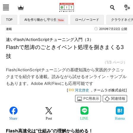
TOP
AIを作り動かし守り生かす
ロー/ノーコード
クラウドネイ
連載
2010年7月22日 公開
速いFlash/ActionScriptチューニング入門（3）
Flashで怒涛のごときイベント処理を捌きまくる3
技
（1/3 ページ）
Flash/ActionScriptチューニングの基礎知識から実践的テクニッ
クまでを紹介する連載。読みながら試せるオンライン・サンプル
もあります。Adobe AIR/Flexにも応用可能です
[
河北啓史
，チームラボ株式会社]
PC用表示
関連情報
Share
Post
LINE
Hatena
Flash高速化は“仕組み”の理解から始める！