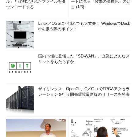
ル」と誤判定されたファイルをダ
ートに見る「攻撃の高度化」のい
ウンロードする
ま (1/3)
Linux／OSSに不慣れでも大丈夫！ WindowsでDock
erを扱う際のポイント
国内市場に登場した「SD-WAN」、企業にどんなメ
リットをもたらすか
ザイリンクス、OpenCL、C／C++でFPGAアクセラ
レーションを行う開発環境最新版のリリースを発表