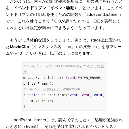
このように、何らかの処理要求を基点に、別の処理を行うこと
を「
イベントドリブン
（
イベント駆動
）」といいます。このイベ
ントドリブンの仕組みを使うための関数が「addEventListener」
です。これを使うことで「○○が起きたときに、□□を実行して
くれ」という設定が簡単にできるようになっています。
もう少し具体的な話をしましょう。例えば、stage上に置かれ
た
MovieClip
（インスタンス名「mc」）の変数「x」を毎フレー
ムで＋10したいときは、以下のように書きます。
/// 毎フレームonEnterFrameを実行するように設
定
mc
.
addEventListener
(
Event
.
ENTER_FRAME
,
onEnterFrame 
);
// 毎フレーム実行したいfunction
function
 onEnterFrame
(
event
:
Event
):
void
{
    mc
.
x 
+=
10
;
}
「addEventListener」は、読んで字のごとく「処理が通知され
たときに（Event）、それを受けて実行されるイベントリスナ