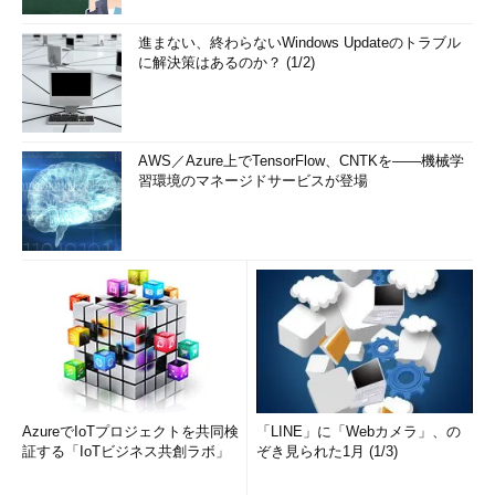
進まない、終わらないWindows Updateのトラブル
に解決策はあるのか？ (1/2)
AWS／Azure上でTensorFlow、CNTKを――機械学
習環境のマネージドサービスが登場
AzureでIoTプロジェクトを共同検
「LINE」に「Webカメラ」、の
証する「IoTビジネス共創ラボ」
ぞき見られた1月 (1/3)