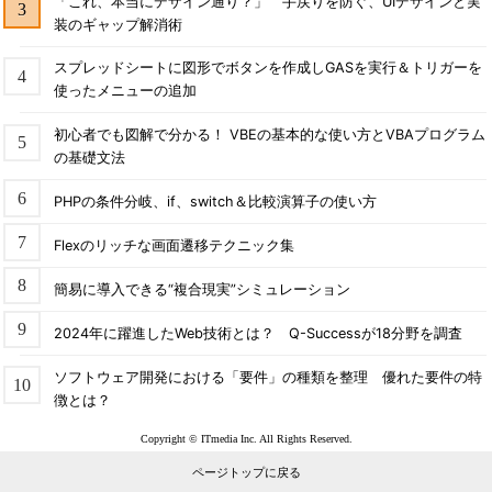
「これ、本当にデザイン通り？」 手戻りを防ぐ、UIデザインと実
装のギャップ解消術
スプレッドシートに図形でボタンを作成しGASを実行＆トリガーを
使ったメニューの追加
初心者でも図解で分かる！ VBEの基本的な使い方とVBAプログラム
の基礎文法
PHPの条件分岐、if、switch＆比較演算子の使い方
Flexのリッチな画面遷移テクニック集
簡易に導入できる“複合現実”シミュレーション
2024年に躍進したWeb技術とは？ Q-Successが18分野を調査
ソフトウェア開発における「要件」の種類を整理 優れた要件の特
徴とは？
Copyright © ITmedia Inc. All Rights Reserved.
ページトップに戻る