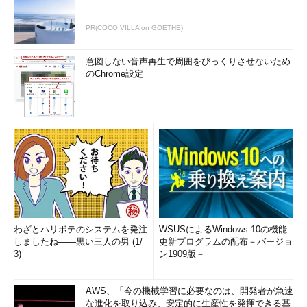
PR(COCO VILLA on GOETHE)
意図しない音声再生で周囲をびっくりさせないため
のChrome設定
わざとハリボテのシステムを発注
WSUSによるWindows 10の機能
しましたね――黒い三人の男 (1/
更新プログラムの配布－バージョ
3)
ン1909版－
AWS、「今の機械学習に必要なのは、開発者が急速
な進化を取り込み、安定的に生産性を発揮できる基