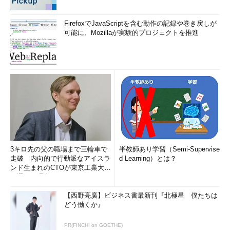
FirefoxでJavaScriptを含む動作の記録や巻き戻しが
可能に、Mozillaが実験的プロジェクトを推進
3キロ先の父の職場まで三輪車で
半教師あり学習（Semi-Supervise
走破 内向的で行動派なアイスラ
d Learning）とは？
ンド生まれのCTOが東京工業大学
を選んだ理由 (1/2)
【西野亮廣】ビジネス書最新刊『北極星 僕たちは
どう働くか』
PR(FINCHI on GOETHE)