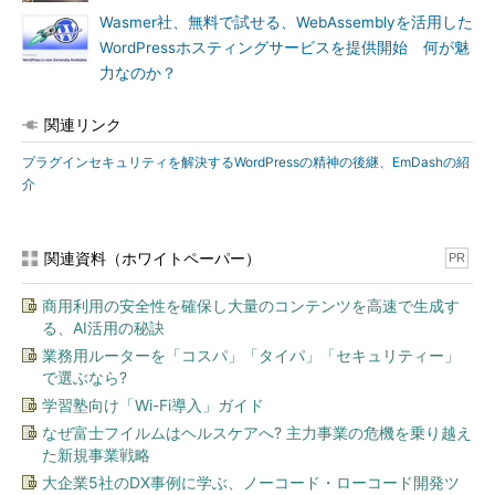
Wasmer社、無料で試せる、WebAssemblyを活用した
WordPressホスティングサービスを提供開始 何が魅
力なのか？
関連リンク
プラグインセキュリティを解決するWordPressの精神の後継、EmDashの紹
介
関連資料（ホワイトペーパー）
PR
商用利用の安全性を確保し大量のコンテンツを高速で生成す
る、AI活用の秘訣
業務用ルーターを「コスパ」「タイパ」「セキュリティー」
で選ぶなら?
学習塾向け「Wi-Fi導入」ガイド
なぜ富士フイルムはヘルスケアへ? 主力事業の危機を乗り越え
た新規事業戦略
大企業5社のDX事例に学ぶ、ノーコード・ローコード開発ツ