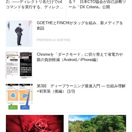
2）――ディレクトリ名だけでcd
る？ 日本CTO協会が自己診断ツ
コマンドを実行する、ディレクト
ール「DX Criteria」公開
リ名の入力ミスを補正...
GOETHEとFINCHIがタッグを組み、新メディアを
創設
PR(FINCHI on GOETHE)
Chromeを「ダークモード」に切り替えて省電力や
眼の負担軽減（Android／iPhone編）
第3回 ディープラーニング最速入門 ― 仕組み理解
×初実装（後編） (1/3)