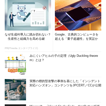
なぜ生成AI導入に踏み切れない？
Google、古典的コンピュータを
生産性と組織力を高める鍵
超える「量子超越性」を実証か
PR(ITmedia エンタープライズ)
みにくいアヒルの子の定理（Ugly Duckling theore
m）とは？
実際の標的型攻撃の事例を基にした「インシデント
対応ハンズオン」コンテンツをJPCERT／CCが公開