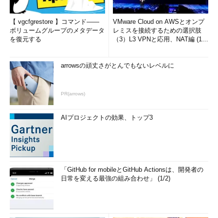
【 vgcfgrestore 】コマンド――
VMware Cloud on AWSとオンプ
ボリュームグループのメタデータ
レミスを接続するための選択肢
を復元する
（3）L3 VPNと応用、NAT編 (1/
2)
arrowsの頑丈さがとんでもないレベルに
PR(arrows)
AIプロジェクトの効果、トップ3
「GitHub for mobileとGitHub Actionsは、開発者の
日常を変える最強の組み合わせ」 (1/2)