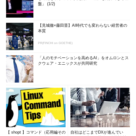
盤」 (1/2)
【見城徹×藤田晋】AI時代でも変わらない経営者の
本質
PR(FINCHI on GOETHE)
「人のモチベーションを高めるAI」をオムロンとス
クウェア・エニックスが共同研究
【 shopt 】コマンド（応用編その
自社はどこまでDXが進んでい