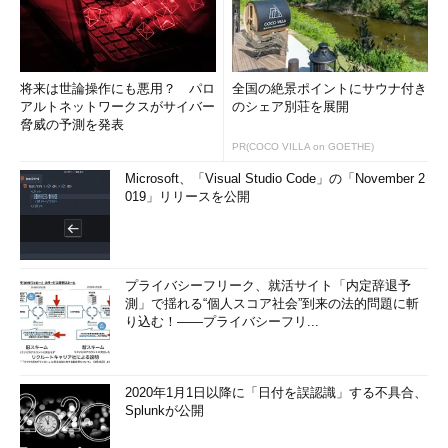
将来は世論操作にも悪用？ パロ
全国の絶景ポイントにサウナ付き
アルトネットワークスがサイバー
のシェア別荘を展開
脅威の予測を発表
PR(COCO VILLA on GOETHE)
Microsoft、「Visual Studio Code」の「November 2
019」リリースを公開
プライバシーフリーク、就活サイト「内定辞退予
測」で揺れる“個人スコア社会”到来の法的問題に斬
り込む！――プライバシーフリ...
2020年1月1日以降に「日付を誤認識」する不具合、
Splunkが公開