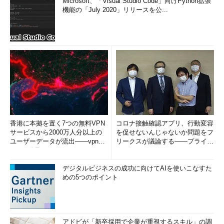
Microsoft、「Visual Studio Code」向けPython拡張
機能の「July 2020」リリースを公...
香港に本拠を置く7つの無料VPN
コロナ接触確認アプリ、行動変容
サービスから2000万人分以上の
を促せないんじゃないか問題をフ
ユーザーデータが流出――vpnMe
リークスが議論する――プライバ
ntorが発見
シーフリーク・カフェ（PFC）...
デジタルビジネスの成功に向けてAIを使いこなすた
めの5つのポイント
アドビが「新卒採用で企業が重視するスキル」の調