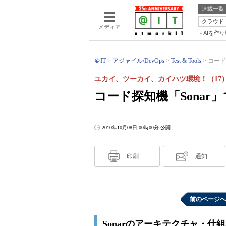
連載一覧
クラウド
メディア
AIを作
＠IT
アジャイル/DevOps
Test & Tools
コード
ユカイ、ツーカイ、カイハツ環境！（17
コード探知機「Sona
2010年10月08日 00時00分 公開
印刷
通知
前のページへ
Sonarのアーキテクチャ・仕