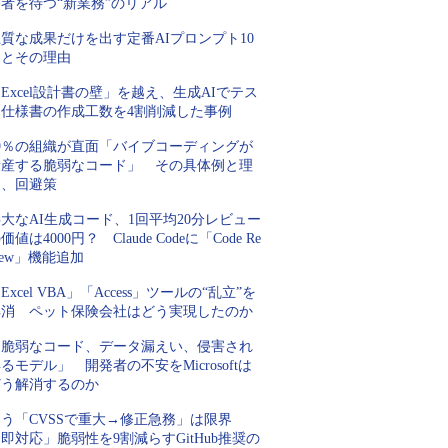
者を待つ“新業務”のリアル
質な成果だけを出す定番AIプロンプト10
例とその理由
Excel設計書の壁」を越え、生成AIでテス
ト仕様書の作成工数を4割削減した事例
99％の組織が直面「バイブコーディングが
量産する脆弱なコード」 その具体例と理
由、回避策
大なAI生成コード、1回平均20分レビュー
価値は4000円？ Claude Codeに「Code Re
iew」機能追加
Excel VBA」「Access」ツールの“乱立”を
解消 ペット保険会社はどう実現したのか
「脆弱なコード、データ漏えい、侵害され
るモデル」 開発者の不安をMicrosoftは
どう解消するのか
もう「CVSSで重大→修正急務」は限界
即対応」脆弱性を9割減らすGitHub推奨の