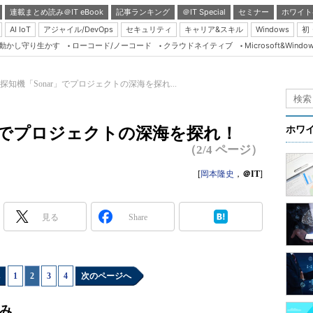
連載まとめ読み＠IT eBook
記事ランキング
＠IT Special
セミナー
ホワイト
AI IoT
アジャイル/DevOps
セキュリティ
キャリア&スキル
Windows
初
り動かし守り生かす
ローコード/ノーコード
クラウドネイティブ
Microsoft&Windo
Server & Storage
HTML5 + UX
探知機「Sonar」でプロジェクトの深海を探れ...
Smart & Social
）
Coding Edge
r」でプロジェクトの深海を探れ！
ホワ
Java Agile
（2/4 ページ）
Database Expert
[
岡本隆史
，
＠IT
]
Linux ＆ OSS
Master of IP Networ
見る
Share
Security & Trust
Test & Tools
1
|
2
|
3
|
4
次のページへ
Insider.NET
ブログ
組み