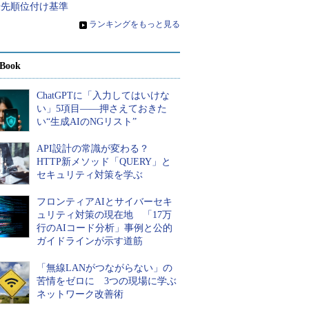
優先順位付け基準
»
ランキングをもっと見る
Book
ChatGPTに「入力してはいけな
い」5項目――押さえておきた
い“生成AIのNGリスト”
API設計の常識が変わる？
HTTP新メソッド「QUERY」と
セキュリティ対策を学ぶ
フロンティアAIとサイバーセキ
ュリティ対策の現在地 「17万
行のAIコード分析」事例と公的
ガイドラインが示す道筋
「無線LANがつながらない」の
苦情をゼロに 3つの現場に学ぶ
ネットワーク改善術