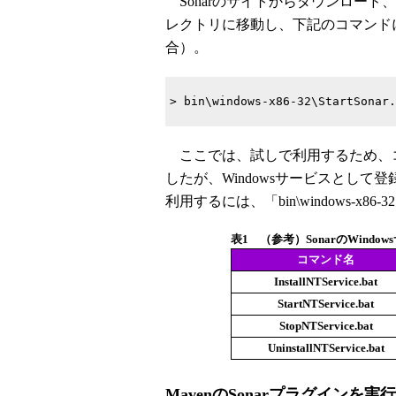
Sonarのサイトからダウンロード、
レクトリに移動し、下記のコマンドによ
合）。
> bin\windows-x86-32\StartSonar.
ここでは、試しで利用するため、コマ
したが、Windowsサービスとして
利用するには、「bin\windows-x
表1 （参考）SonarのWindo
コマンド名
InstallNTService.bat
StartNTService.bat
StopNTService.bat
UninstallNTService.bat
MavenのSonarプラグインを実行