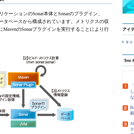
リケーションのSonar本体とSonarのプラグイン、
してデータベースから構成されています。メトリクスの収
avenのSonarプラグインを実行することにより行
アイ
キャ
Tes
な
B