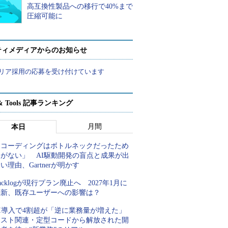
高互換性製品への移行で40%まで
圧縮可能に
ティメディアからのお知らせ
リア採用の応募を受け付けています
t & Tools 記事ランキング
月間
本日
「コーディングはボトルネックだったため
しがない」 AI駆動開発の盲点と成果が出
い理由、Gartnerが明かす
acklogが現行プラン廃止へ 2027年1月に
刷新、既存ユーザーへの影響は？
AI導入で4割超が「逆に業務量が増えた」
テスト関連・定型コードから解放された開