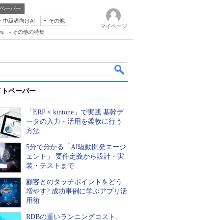
ペーパー
・中級者向けAI
その他
マイページ
ws
その他の特集
イトペーパー
「ERP × kintone」で実践 基幹デ
ータの入力・活用を柔軟に行う
方法
5分で分かる「AI駆動開発エージ
k
ェント」 要件定義から設計・実
装・テストまで
顧客とのタッチポイントをどう
増やす? 成功事例に学ぶアプリ活
用術
RDBの重いランニングコスト、