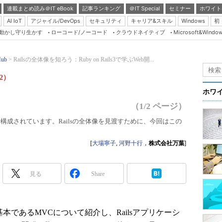
連載まとめ読み＠IT eBook
記事ランキング
＠IT Special
セミナー
ホワイト
AI IoT
アジャイル/DevOps
セキュリティ
キャリア&スキル
Windows
初
り動かし守り生かす
ローコード/ノーコード
クラウドネイティブ
Microsoft&Windo
Server & Storage
HTML5 + UX
Hub
Railsの全体像を知ろう：Ruby on Rails3で学ぶWeb開...
Smart & Social
（2）
Coding Edge
ホワ
Java Agile
（1/2 ページ）
Database Expert
で構成されています。Railsの全体像を見渡すために、今回はこの
Linux ＆ OSS
[
大場寧子
,
河野十行
，
株式会社万葉
]
Master of IP Networ
Security & Trust
見る
Share
Test & Tools
Insider.NET
sの基本であるMVCについて紹介し、Railsアプリケーシ
ブログ