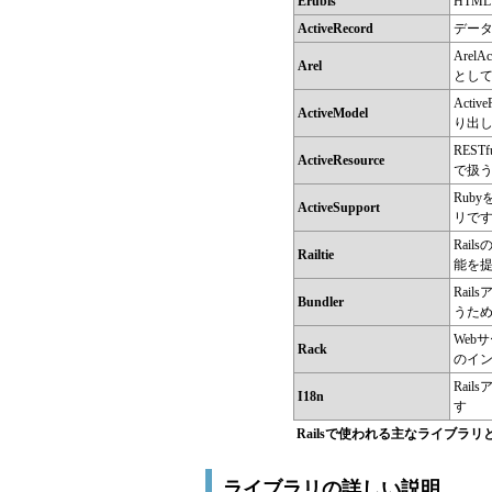
Erubis
HTM
ActiveRecord
デー
Are
Arel
として
Act
ActiveModel
り出
REST
ActiveResource
で扱
Rub
ActiveSupport
リで
Rai
Railtie
能を
Rai
Bundler
うた
Web
Rack
のイ
Rai
I18n
す
Railsで使われる主なライブラリ
ライブラリの詳しい説明