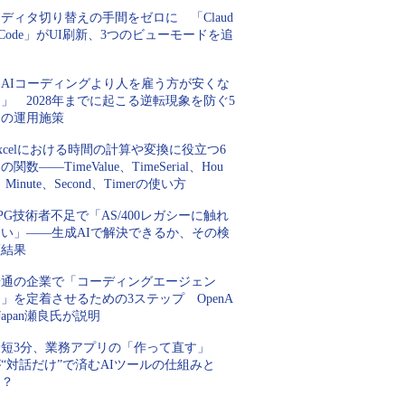
ディタ切り替えの手間をゼロに 「Claud
 Code」がUI刷新、3つのビューモードを追
加
「AIコーディングより人を雇う方が安くな
」 2028年までに起こる逆転現象を防ぐ5
つの運用施策
xcelにおける時間の計算や変換に役立つ6
の関数――TimeValue、TimeSerial、Hou
、Minute、Second、Timerの使い方
PG技術者不足で「AS/400レガシーに触れ
ない」――生成AIで解決できるか、その検
証結果
普通の企業で「コーディングエージェン
」を定着させるための3ステップ OpenA
 Japan瀬良氏が説明
最短3分、業務アプリの「作って直す」
“対話だけ”で済むAIツールの仕組みと
は？