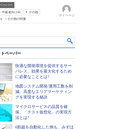
ペーパー
・中級者向けAI
その他
マイページ
ws
その他の特集
イトペーパー
快適な開発環境を提供するサー
バレス、効果を最大化するため
に必要なこととは?
地図システム開発/運用工数を削
k
減、高度なエリアマーケティン
グを実現する秘訣
マイクロサービスの品質を確
保、「テスト仮想化」の実現方
法とは?
6割超を自動化した例も、みずほ