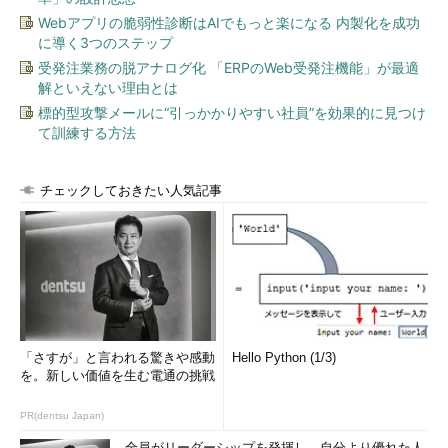
は、実際の体験や行動から得られる情報が必須だからです。
Webアプリの脆弱性診断はAIでもっと楽になる 内製化を成功
に導く3つのステップ
私たちが得られる情報は体験のごく一部である
受発注業務の脱アナログ化 「ERPのWeb受発注機能」が最適
解といえない理由とは
どんなに専門的かつ詳細な情報だろうと、それらから得られる
標的型攻撃メールに“引っかかりやすい社員”を効果的に見つけ
ものは「できる」までに必要な情報のごく一部です。
て訓練する方法
テキスト情報や映像の中には、泳いでいる時の水の抵抗感もな
ければ、水が鼻に入ったときのつらさもありません。筋肉の動き
チェックしておきたい人気記事
を体験する余地もありません。どんなに 詳しい情報でも、水泳
全体のほんの一部でしかないのです。
無意識な行動は、表現自体が難しい
人は無意識に行動していることがままあります。自転車で曲が
り角を曲がる瞬間を思い浮かべてください。バランスを取り、体
重移動する瞬間の感覚を、言葉や映像ですべて表現することは不
「さすが」と言われる驚きや感動
Hello Python (1/3)
可能です。
を。新しい価値を生む電通の挑戦
また、プロフェッショナルほど、徹底的に繰り返して体に覚え
PR(dentsu Japan)
込ませ、無意識レベルで実践できるまで技術を高めます。熟練し
全員がリーダーシップを発揮し、自分より優れた人