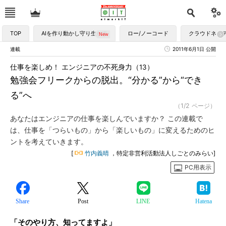
TOP
AIを作り動かし守り生かす
ロー/ノーコード
クラウドネイ
連載
2011年6月1日 公開
仕事を楽しめ！ エンジニアの不死身力（13）
勉強会フリークからの脱出。“分かる”から“でき
る”へ
（1/2 ページ）
あなたはエンジニアの仕事を楽しんでいますか？ この連載で
は、仕事を「つらいもの」から「楽しいもの」に変えるためのヒ
ントを考えていきます。
[
竹内義晴
，特定非営利活動法人しごとのみらい]
PC用表示
Share
Post
LINE
Hatena
「そのやり方、知ってますよ」