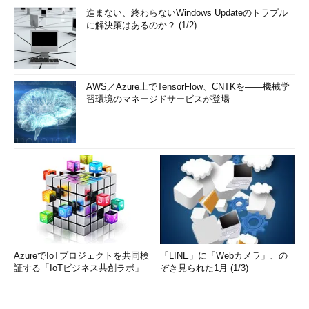
進まない、終わらないWindows Updateのトラブル
に解決策はあるのか？ (1/2)
AWS／Azure上でTensorFlow、CNTKを――機械学
習環境のマネージドサービスが登場
AzureでIoTプロジェクトを共同検
「LINE」に「Webカメラ」、の
証する「IoTビジネス共創ラボ」
ぞき見られた1月 (1/3)