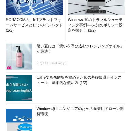
SORACOMの、IoTプラットフォ
Windows 10のトラブルシューテ
ームサービスとしてのインパクト
ィング事例──未知のポリシー設
(1/2)
定を探せ！ (1/2)
暑い夏には「潤いを呼び込むクレンジングオイル」
が最適！
PR(DHC｜CanCam.jp)
Caffeで画像解析を始めるための基礎知識とインス
トール、基本的な使い方 (1/2)
Windows系ITエンジニアのための産業用ドローン開
発環境