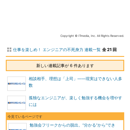
「分かる」――理論・知識・手法が理解できる
「できる」――学んだことを自分で実践できる
「動ける」――実務に生かせる
言葉の意味ぐらいは理解していました。しかし、当時はまだ若
Copyright © ITmedia, Inc. All Rights Reserved.
かったので、「ふうん、そうなんだ」というぐらいの認識でし
た。この言葉の本当の意味が分かるようになったのはつい最近の
仕事を楽しめ！ エンジニアの不死身力 連載一覧
全 21 回
ことです。
新しい連載記事が 6 件あります
「分かる」と「できる」の差は大きい
「そんなこと、もう知っているよ」――これほど怖い言葉はな
相談相手、理想は「上司」――現実はできない人多
いと、最近つくづく思います。なぜなら、「知っている（分か
数
る）」と「できる」の差はとても大きいからです。
孤独なエンジニアが、楽しく勉強する機会を増やす
例えば、あなたが水泳を学びたいと思ったとしましょう。世の
には
中にはたくさんの水泳の書籍があり、泳ぎ方のポイントや正しい
フォームを解説してくれます。DVDなどの映像教材もあります。
また、Webでキーワードを検索するだけで、多くのテキスト情報
勉強会フリークからの脱出。“分かる”から“でき