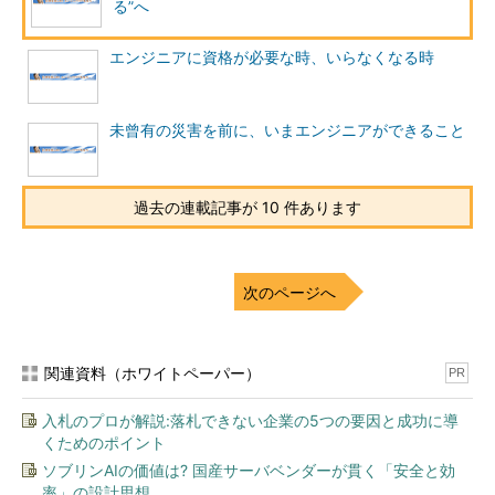
や映像が無料で手に入ります。
る”へ
教材を何度も繰り返し見れば、水泳に関する知識は得られま
エンジニアに資格が必要な時、いらなくなる時
す。専門書を読めば、ひょっとしたら解説ができるぐらいの知識
は身に付くかもしれません。しかし、いくら専門的な情報を知識
として身に付けても、それは机上の知識でしかなく、実際には泳
未曾有の災害を前に、いまエンジニアができること
げません。下手すると、知識だけで評論家のように振る舞ってし
まうかもしれません。
過去の連載記事が 10 件あります
知識を得ることは、とても大切です。しかし、知識を得るだけ
では、何もできないのにできるようなつもりになってしまい、
「もう十分知識はあるから、これ以上必要ない」と思考停止状態
次のページへ
に陥ってしまう
可能性があります。エンジニアとしては「分かる
だけの評論家」にはなりたくありません。エンジニアなら「実際
に手を動かすことができる実践者」でありたいものです。
関連資料（ホワイトペーパー）
PR
なぜ、「分かる」だけでは「できない」のか
入札のプロが解説:落札できない企業の5つの要因と成功に導
くためのポイント
ここで、なぜ「分かる」だけでは「できない」のかについて考
ソブリンAIの価値は? 国産サーバベンダーが貫く「安全と効
えてみましょう。結論から言えば、「できる」ようになるために
率」の設計思想