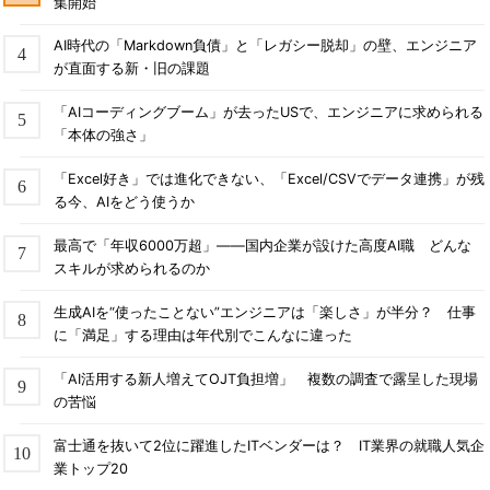
集開始
AI時代の「Markdown負債」と「レガシー脱却」の壁、エンジニア
が直面する新・旧の課題
「AIコーディングブーム」が去ったUSで、エンジニアに求められる
「本体の強さ」
「Excel好き」では進化できない、「Excel/CSVでデータ連携」が残
る今、AIをどう使うか
最高で「年収6000万超」――国内企業が設けた高度AI職 どんな
スキルが求められるのか
生成AIを“使ったことない”エンジニアは「楽しさ」が半分？ 仕事
に「満足」する理由は年代別でこんなに違った
「AI活用する新人増えてOJT負担増」 複数の調査で露呈した現場
の苦悩
富士通を抜いて2位に躍進したITベンダーは？ IT業界の就職人気企
業トップ20