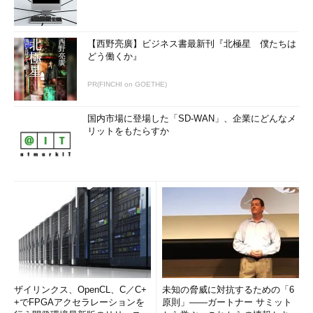
【西野亮廣】ビジネス書最新刊『北極星 僕たちは
どう働くか』
PR(FINCHI on GOETHE)
国内市場に登場した「SD-WAN」、企業にどんなメ
リットをもたらすか
ザイリンクス、OpenCL、C／C+
未知の脅威に対抗するための「6
+でFPGAアクセラレーションを
原則」――ガートナー サミット