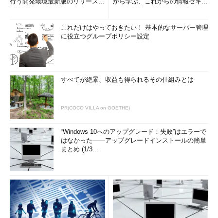
行う開発環境最新版のリリースを
から学ぶ、これからの情報セキュ
発表
リティ対策
これだけはやっておきたい！ 基本的なサーバー管理
に役立つグループポリシー設定
すべてが絶景、収益も得られるその仕組みとは
PR(COCO VILLA on GOETHE)
“Windows 10へのアップグレード：失敗”はエラーで
はなかった――アップグレードインストールの簡単
まとめ (1/3...