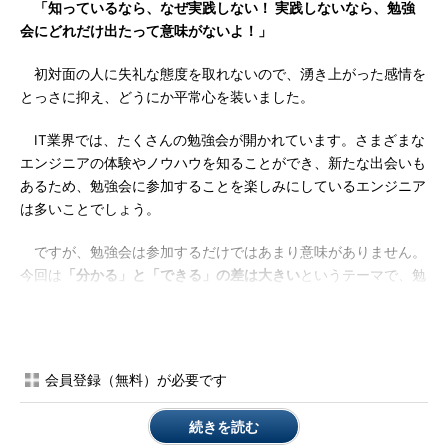
「知っているなら、なぜ実践しない！ 実践しないなら、勉強
会にどれだけ出たって意味がないよ！」
初対面の人に失礼な態度を取れないので、湧き上がった感情を
とっさに抑え、どうにか平常心を装いました。
IT業界では、たくさんの勉強会が開かれています。さまざまな
エンジニアの体験やノウハウを知ることができ、新たな出会いも
あるため、勉強会に参加することを楽しみにしているエンジニア
は多いことでしょう。
ですが、勉強会は参加するだけではあまり意味がありません。
今回は
「分かる」と「できる」の差は大きい
というテーマで、勉
強会で学んだことを生かすために必要なことを紹介します。
「分かる」「できる」「動ける」の違いを分かっています
か？
会員登録（無料）が必要です
「分かる」「できる」「動ける」――これは、筆者が学生時代
続きを読む
に通っていた学校で掲げられていたスローガンです。