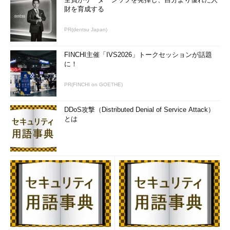
ているからこそ、言葉にするのが難しい技術はたくさんありま
財を育成する
す。
PR(dentsu Japan)
このように、「分かる」だけでは情報としては不十分です。言
葉になっていない部分を実際に体験することで、初めて「でき
FINCHI主催「IVS2026」トークセッションが話題
に！
る」ようになるのです。
PR(FINCHI on GOETHE)
経営のことが“分かったつもり”のコンサルタン
ト
DDoS攻撃（Distributed Denial of Service Attack）
とは