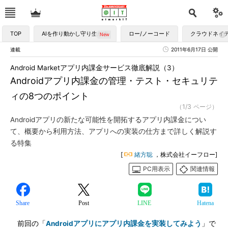
TOP
AIを作り動かし守り生かす
ロー/ノーコード
クラウドネイ
連載
2011年6月17日 公開
Android Marketアプリ内課金サービス徹底解説（3）
Androidアプリ内課金の管理・テスト・セキュリテ
ィの8つのポイント
（1/3 ページ）
Androidアプリの新たな可能性を開拓するアプリ内課金につい
て、概要から利用方法、アプリへの実装の仕方まで詳しく解説す
る特集
[
緒方聡
，株式会社イーフロー]
PC用表示
関連情報
Share
Post
LINE
Hatena
前回の「
Androidアプリにアプリ内課金を実装してみよう
」で