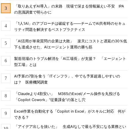
「取りあえずAI導入」の末路 現場で深まる情報漏えい不安 IPA
の意識調査で明らかに
「1人1AI」のアプローチは破綻する――チームでAI共有時のセキュ
リティ問題を解決するベストプラクティス
「AI活用が単発質問の企業は大敗」 楽天にコストと遅延の30％低
下も達成させた、AIエージェント運用の勝ち筋
製造現場のトラブル解消を「AI工場長」が支援？ 「エージェント
型工場」とは
AI予算の7割を食う「ITインフラ」、中でも予算超過しやすいの
は？ 医療機関調査
「Claudeより4割安い」 M365のExcel/メール操作を丸投げる
「Copilot Cowork」“従量課金”の落とし穴
Excel作業を自動化する「Copilot in Excel」がスキルに対応 何が
できる？
「アイデア出しを抜いた」 生成AIなしで最も不安になる業務とい