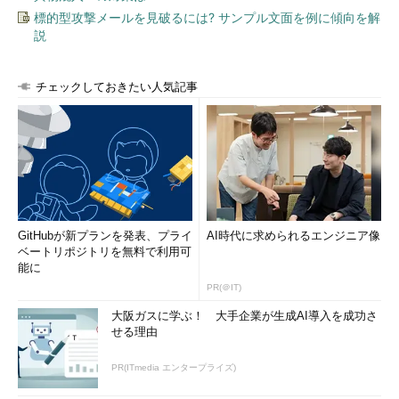
標的型攻撃メールを見破るには? サンプル文面を例に傾向を解
説
チェックしておきたい人気記事
GitHubが新プランを発表、プライ
AI時代に求められるエンジニア像
ベートリポジトリを無料で利用可
能に
PR(＠IT)
大阪ガスに学ぶ！ 大手企業が生成AI導入を成功さ
せる理由
PR(ITmedia エンタープライズ)