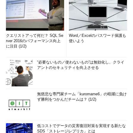
クエリストアって何だ？ SQL Se
Word／Excelのパスワード保護も
rver 2016のパフォーマンス向上
使いよう
に注目 (1/2)
“必要ないもの／使わないもの”は無効化し、クライ
アントのセキュリティを向上させる
無慈悲な専門家チーム「kuromame6」の暗躍に負け
ず勝利をつかんだチームは？ (1/2)
低コストでデータの災害復旧対策を実現する新たな
SDS「ストレージレプリカ」とは