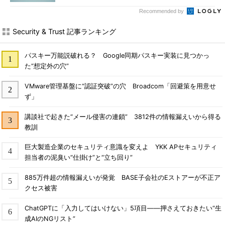
Recommended by
Security & Trust 記事ランキング
パスキー万能説破れる？ Google同期パスキー実装に見つかっ
た“想定外の穴”
VMware管理基盤に“認証突破”の穴 Broadcom「回避策を用意せ
ず」
講談社で起きた“メール侵害の連鎖” 3812件の情報漏えいから得る
教訓
巨大製造企業のセキュリティ意識を変えよ YKK APセキュリティ
担当者の泥臭い“仕掛け”と“立ち回り”
885万件超の情報漏えいが発覚 BASE子会社のEストアーが不正ア
クセス被害
ChatGPTに「入力してはいけない」5項目――押さえておきたい“生
成AIのNGリスト”