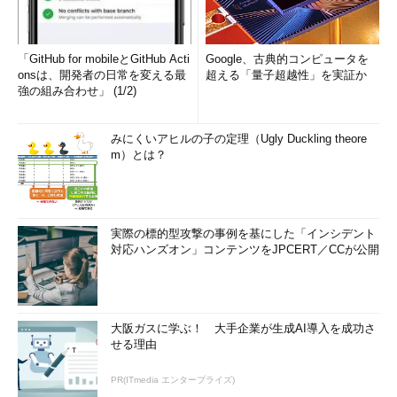
「GitHub for mobileとGitHub Acti
Google、古典的コンピュータを
onsは、開発者の日常を変える最
超える「量子超越性」を実証か
強の組み合わせ」 (1/2)
みにくいアヒルの子の定理（Ugly Duckling theore
m）とは？
実際の標的型攻撃の事例を基にした「インシデント
対応ハンズオン」コンテンツをJPCERT／CCが公開
大阪ガスに学ぶ！ 大手企業が生成AI導入を成功さ
せる理由
PR(ITmedia エンタープライズ)