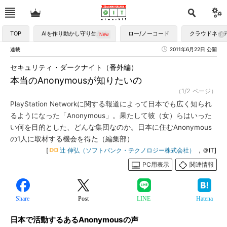
TOP
AIを作り動かし守り生かす
ロー/ノーコード
クラウドネイ
連載
2011年6月22日 公開
セキュリティ・ダークナイト（番外編）
本当のAnonymousが知りたいの
（1/2 ページ）
PlayStation Networkに関する報道によって日本でも広く知られ
るようになった「Anonymous」。果たして彼（女）らはいった
い何を目的とした、どんな集団なのか。日本に住むAnonymous
の1人に取材する機会を得た（編集部）
[
辻 伸弘（ソフトバンク・テクノロジー株式会社）
，＠IT]
PC用表示
関連情報
Share
Post
LINE
Hatena
日本で活動するあるAnonymousの声