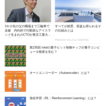
3キロ先の父の職場まで三輪車で
すべてが絶景、収益も得られるそ
走破 内向的で行動派なアイスラ
の仕組みとは
ンド生まれのCTOが東京工業大学
を選んだ理由 (1/2)
PR(COCO VILLA on GOETHE)
第235回 Intelの量子ビット制御チップが量子コンピ
ュータ格差を生む？
オートエンコーダー（Autoencoder）とは？
強化学習（RL：Reinforcement Learning）とは？