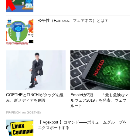
公平性（Fairness、フェアネス）とは？
GOETHEとFINCHIがタッグを組
Emotetが2冠――「最も危険なマ
み、新メディアを創設
ルウェア2019」を発表、ウェブ
ルート
PR(FINCHI on GOETHE)
【 vgexport 】コマンド――ボリュームグループを
エクスポートする