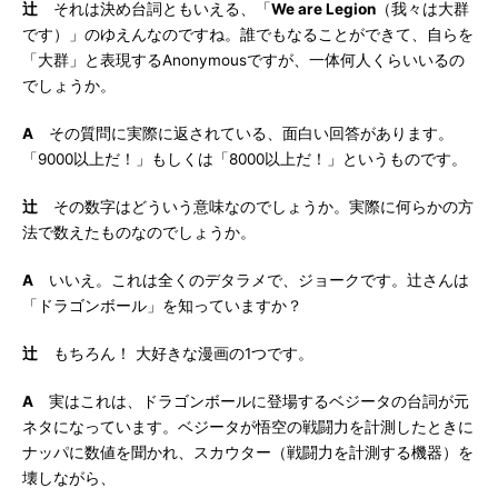
辻
それは決め台詞ともいえる、「
We are Legion
（我々は大群
です）」のゆえんなのですね。誰でもなることができて、自らを
「大群」と表現するAnonymousですが、一体何人くらいいるの
でしょうか。
A
その質問に実際に返されている、面白い回答があります。
「9000以上だ！」もしくは「8000以上だ！」というものです。
辻
その数字はどういう意味なのでしょうか。実際に何らかの方
法で数えたものなのでしょうか。
A
いいえ。これは全くのデタラメで、ジョークです。辻さんは
「ドラゴンボール」を知っていますか？
辻
もちろん！ 大好きな漫画の1つです。
A
実はこれは、ドラゴンボールに登場するベジータの台詞が元
ネタになっています。ベジータが悟空の戦闘力を計測したときに
ナッパに数値を聞かれ、スカウター（戦闘力を計測する機器）を
壊しながら、