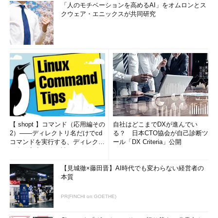
「人のモチベーションを高めるAI」をオムロンとス
クウェア・エニックスが共同研究
【 shopt 】コマンド（応用編その
自社はどこまでDXが進んでい
2）――ディレクトリ名だけでcd
る？ 日本CTO協会が自己診断ツ
コマンドを実行する、ディレクト
ール「DX Criteria」公開
リ名の入力ミスを補正...
【見城徹×藤田晋】AI時代でも変わらない経営者の
本質
PR(FINCHI on GOETHE)