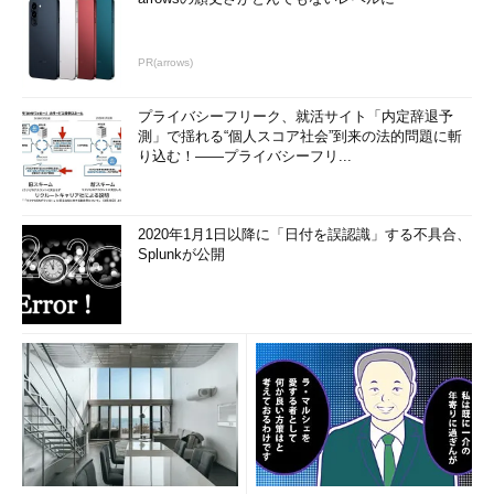
PR(arrows)
プライバシーフリーク、就活サイト「内定辞退予
測」で揺れる“個人スコア社会”到来の法的問題に斬
り込む！――プライバシーフリ...
2020年1月1日以降に「日付を誤認識」する不具合、
Splunkが公開