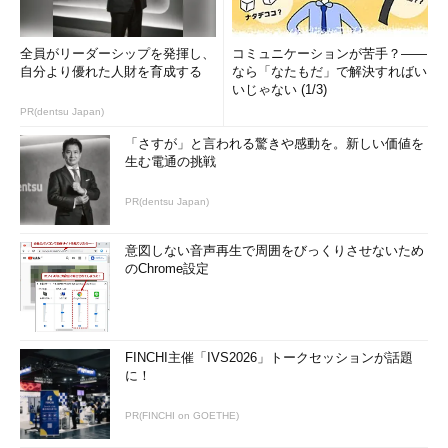
全員がリーダーシップを発揮し、
コミュニケーションが苦手？――
自分より優れた人財を育成する
なら「なたもだ」で解決すればい
いじゃない (1/3)
PR(dentsu Japan)
「さすが」と言われる驚きや感動を。新しい価値を
生む電通の挑戦
PR(dentsu Japan)
意図しない音声再生で周囲をびっくりさせないため
のChrome設定
FINCHI主催「IVS2026」トークセッションが話題
に！
PR(FINCHI on GOETHE)