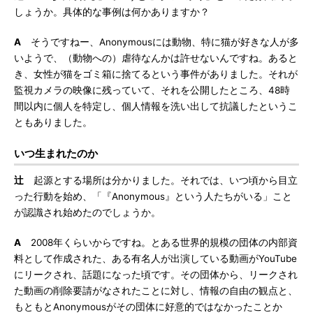
しょうか。具体的な事例は何かありますか？
A
そうですねー、Anonymousには動物、特に猫が好きな人が多
いようで、（動物への）虐待なんかは許せないんですね。あると
き、女性が猫をゴミ箱に捨てるという事件がありました。それが
監視カメラの映像に残っていて、それを公開したところ、48時
間以内に個人を特定し、個人情報を洗い出して抗議したというこ
ともありました。
いつ生まれたのか
辻
起源とする場所は分かりました。それでは、いつ頃から目立
った行動を始め、「『Anonymous』という人たちがいる」こと
が認識され始めたのでしょうか。
A
2008年くらいからですね。とある世界的規模の団体の内部資
料として作成された、ある有名人が出演している動画がYouTube
にリークされ、話題になった頃です。その団体から、リークされ
た動画の削除要請がなされたことに対し、情報の自由の観点と、
もともとAnonymousがその団体に好意的ではなかったことか