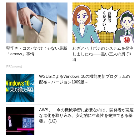
堅牢さ・コスパだけじゃない最新
わざとハリボテのシステムを発注
「arrows」事情
しましたね――黒い三人の男 (1/
3)
PR(arrows)
WSUSによるWindows 10の機能更新プログラムの
配布－バージョン1909版－
AWS、「今の機械学習に必要なのは、開発者が急速
な進化を取り込み、安定的に生産性を発揮できる基
盤」 (1/2)