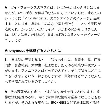
A
ガイ・フォークスのマスクは、いつからかはっきりとはしま
せんが、いつの間にか伝統的なものになっていました。辻さんの
いうように「V for Vendetta」のエンディングのイメージと合致
することに加え、単純に「みんなで悪を倒そう！」という意図が
込められ、かっこいいというイメージがあるのかもしれません
ね。1人1人は無力だけれど、集まれば強くなるといったイメージ
でしょうか。
Anonymousを構成する人たちとは
辻
日本語の声明を見ると、「我々の中には、弁護士、親、IT専
門家、警察職員、大学生、獣医など、あらゆる職業や年代の人々
がいます。アノニマスとはすべての人です。そして我々はどこに
でもいます」という一節がありますが、実際にはどのような人た
ちで構成されているのでしょうか。
A
その言葉が示す通り、さまざまな属性を持つ人がいます。多
様な活動を進める中、時には法律的な情報が必要になることもあ
りますが、そのような場合に、IRCやBBSなどで法律に関する詳