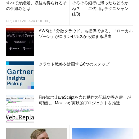
すべてが絶景、収益も得られるそ
そろそろ銀行に帰ったらどうか
の仕組みとは
ね？――二代目はテクニシャン
(1/3)
PR(COCO VILLA on GOETHE)
AWSは「分散クラウド」も提供できる、「ローカル
ゾーン」がロサンゼルスから始まる理由
クラウド戦略を計画する6つのステップ
FirefoxでJavaScriptを含む動作の記録や巻き戻しが
可能に、Mozillaが実験的プロジェクトを推進