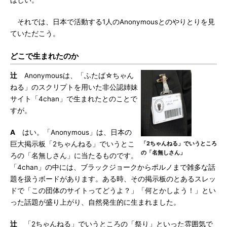
ほしい。
それでは、日本で活動する1人のAnonymousとのやりとりを見
ていただこう。
どこで生まれたのか
辻
Anonymousは、「ふたば☆ちゃん
ねる」のスクリプトを用いた非公認姉妹
サイト「4chan」で生まれたとのことで
すが。
A
はい。「Anonymous」は、日本の
巨大掲示板「2ちゃんねる」でいうとこ
「2ちゃんねる」でいうところ
の「名無しさん」
ろの「名無しさん」に当たるものです。
「4chan」の中には、ブラックジョークからポルノまで雑多な話
題を扱うボードがあります。ある時、その掲示板のとあるスレッ
ドで「この団体のサイトってどうよ？」「何とかしよう！」とい
った話題が盛り上がり、自然発生的に生まれました。
辻
「2ちゃんねる」でいうところの「祭り」といった雰囲気で