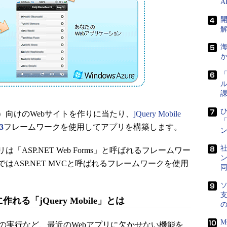
海
か
「
ル
課
ひ
向けのWebサイトを作りに当たり、
jQuery Mobile
「
3
フレームワークを使用してアプリを構築します。
ン
社
ASP.NET Web Forms」と呼ばれるフレームワー
ン
ASP.NET MVCと呼ばれるフレームワークを使用
ソ
支
る「jQuery Mobile」とは
M
やAjaxの実行など、最近のWebアプリに欠かせない機能を