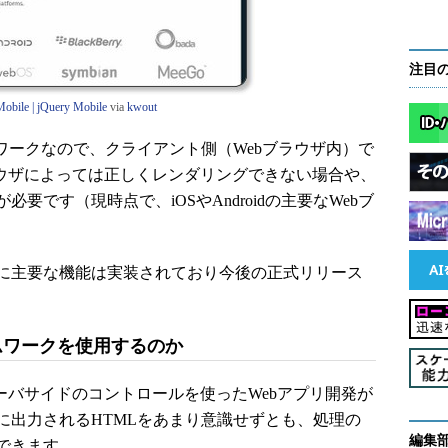
注目
obile | jQuery Mobile
via
kwout
iptフレームワークなので、クライアント側（Webブラウザ内）で
ラウザによっては正しくレンダリングできない場合や、
要です（現時点で、iOSやAndroidの主要なWebブ
に主要な機能は実装されており今後の正式リリース
ームワークを使用するのか
では、サーバサイドのコントロールを使ったWebアプリ開発が
に出力されるHTMLをあまり意識せずとも、処理の
編集
できます。