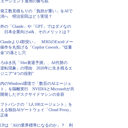
AIエージェント運用の勝ち筋
開発工数見積もりの「負担が重い」をAIで
解消へ 明治安田はどう実現？
外の「Claude」や「GPT」ではダメなの
 日本企業向けai&、そのメリットは？
Claudeより4割安い」 M365のExcel/メー
操作を丸投げる「Copilot Cowork」“従量
金”の落とし穴
ろゆき氏「SIer衰退予測」、AI代替の
逆転現象」の理由 2026年に生き残るエ
ジニア“4つの役割”
内のWindows環境で「数百のAIエージェ
ト」を隔離実行 NVIDIAとMicrosoftが共
同開発したデスクサイドマシンの全容
フトバンクの「1人100エージェント」を
える独自AIゲートウェイ「Cloud Proxy」
の正体
CPは「AIの業界標準になるのか」？ 利