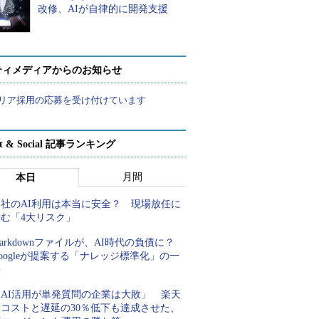
改修、AIが自律的に開発支援
ティメディアからのお知らせ
リア採用の応募を受け付けています
rt & Social 記事ランキング
月間
本日
自社のAI利用は本当に安全？ 現場放任に
潜む「4大リスク」
arkdownファイルが、AI時代の負債に？
oogleが提案する「ナレッジ標準化」の一
手
「AI活用が単発質問の企業は大敗」 楽天
にコストと遅延の30％低下も達成させた、