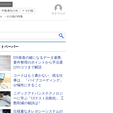
ペーパー
・中級者向けAI
その他
マイページ
ws
その他の特集
イトペーパー
DX推進の鍵になるデータ連携、
要件整理のポイントから手法選
びのコツまで解説
コードはもう書かない、残る仕
k
事は... 「バイブコーディング」
が犠牲にすること
ニデックアドバンステクノロジ
ーに学ぶ「UIテスト自動化」 工
数削減の秘訣は?
仕様書なきレガシーシステムの