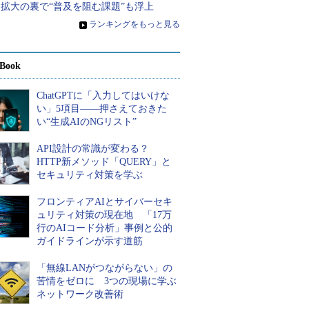
用拡大の裏で“普及を阻む課題”も浮上
»
ランキングをもっと見る
Book
ChatGPTに「入力してはいけな
い」5項目――押さえておきた
い“生成AIのNGリスト”
API設計の常識が変わる？
HTTP新メソッド「QUERY」と
セキュリティ対策を学ぶ
フロンティアAIとサイバーセキ
ュリティ対策の現在地 「17万
行のAIコード分析」事例と公的
ガイドラインが示す道筋
「無線LANがつながらない」の
苦情をゼロに 3つの現場に学ぶ
ネットワーク改善術