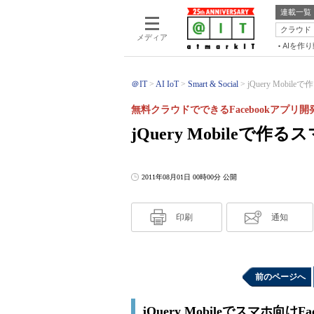
連載一覧
クラウド
メディア
AIを作
＠IT
AI IoT
Smart & Social
jQuery Mobil
無料クラウドでできるFacebookアプリ開
jQuery Mobileで作
2011年08月01日 00時00分 公開
印刷
通知
前のページへ
jQuery Mobileでスマホ向け