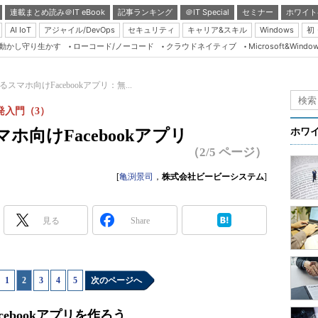
連載まとめ読み＠IT eBook
記事ランキング
＠IT Special
セミナー
ホワイト
AI IoT
アジャイル/DevOps
セキュリティ
キャリア&スキル
Windows
初
り動かし守り生かす
ローコード/ノーコード
クラウドネイティブ
Microsoft&Windo
Server & Storage
HTML5 + UX
eで作るスマホ向けFacebookアプリ：無...
Smart & Social
発入門（3）
Coding Edge
るスマホ向けFacebookアプリ
ホワ
Java Agile
（2/5 ページ）
Database Expert
[
亀渕景司
，
株式会社ビービーシステム
]
Linux ＆ OSS
Master of IP Networ
見る
Share
Security & Trust
Test & Tools
1
|
2
|
3
|
4
|
5
次のページへ
Insider.NET
ブログ
Facebookアプリを作ろう