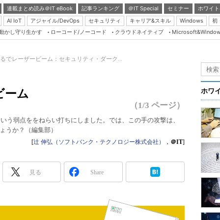
連載まとめ読み＠IT eBook
記事ランキング
＠IT Special
セミナー
ホワイト
AI IoT
アジャイル/DevOps
セキュリティ
キャリア&スキル
Windows
初
り動かし守り生かす
ローコード/ノーコード
クラウドネイティブ
Microsoft&Windo
Server & Storage
HTML5 + UX
るでレーザービーム：セキュリティ・ダーク...
Smart & Social
Coding Edge
ビーム
ホワ
Java Agile
（1/3 ページ）
Database Expert
」という弱点ををねらい打ちにしました。では、この手の攻撃は、
ょうか？（編集部）
Linux ＆ OSS
[
辻 伸弘（ソフトバンク・テクノロジー株式会社）
，
＠IT
]
Master of IP Networ
Security & Trust
見る
Share
Test & Tools
Insider.NET
ブログ