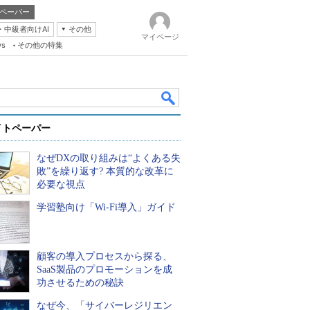
ペーパー
・中級者向けAI
その他
マイページ
ws
その他の特集
イトペーパー
なぜDXの取り組みは“よくある失
敗”を繰り返す? 本質的な改革に
必要な視点
学習塾向け「Wi-Fi導入」ガイド
k
顧客の導入プロセスから探る、
SaaS製品のプロモーションを成
功させるための秘訣
なぜ今、「サイバーレジリエン