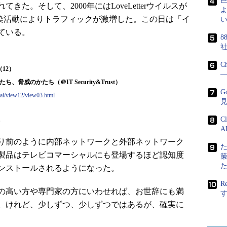
た。そして、2000年にはLoveLetterウイルスが
よ
よる感染活動によりトラフィックが激増した。この日は「イ
い
ている。
8
C
12）
―
、脅威のかたち（＠IT Security&Trust）
G
nsai/view12/view03.html
。
C
A
り前のように内部ネットワークと外部ネットワーク
製品はテレビコマーシャルにも登場するほど認知度
インストールされるようになった。
R
の高い方や専門家の方にいわせれば、お世辞にも満
。けれど、少しずつ、少しずつではあるが、確実に