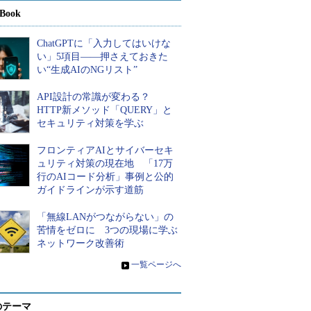
Book
ChatGPTに「入力してはいけな
い」5項目――押さえておきた
い“生成AIのNGリスト”
API設計の常識が変わる？
HTTP新メソッド「QUERY」と
セキュリティ対策を学ぶ
フロンティアAIとサイバーセキ
ュリティ対策の現在地 「17万
行のAIコード分析」事例と公的
ガイドラインが示す道筋
「無線LANがつながらない」の
苦情をゼロに 3つの現場に学ぶ
ネットワーク改善術
»
一覧ページへ
のテーマ