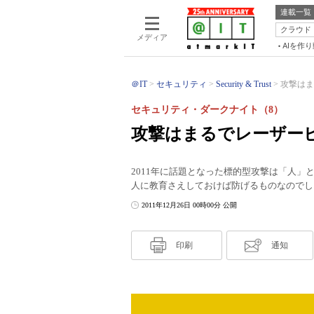
連載一覧
クラウド
メディア
AIを作
＠IT
セキュリティ
Security & Trust
攻撃はま
セキュリティ・ダークナイト（8）
攻撃はまるでレーザー
2011年に話題となった標的型攻撃は「人
人に教育さえしておけば防げるものなのでし
2011年12月26日 00時00分 公開
印刷
通知