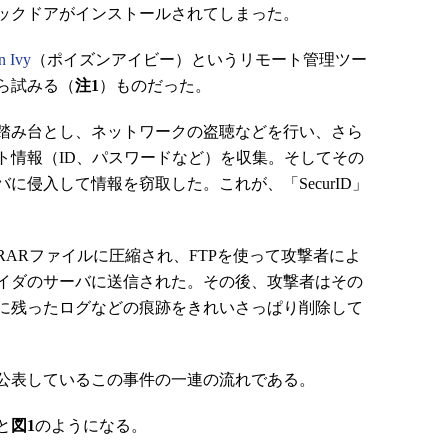
ックドアがインストールされてしまった。
n Ivy
（ポイズンアイビー）というリモート管理ツー
ら試みる（
注1
）ものだった。
踏み台とし、ネットワークの盗聴などを行い、さら
ト情報（ID、パスワードなど）を収集。そしてその
に侵入して情報を窃取した。これが、「SecurID」
ARファイルに圧縮され、FTPを使って攻撃者によ
イダのサーバに送信された。その後、攻撃者はその
に残ったログなどの痕跡をきれいさっぱり削除して
で公表しているこの事件の一連の流れである。
と
図1
のようになる。