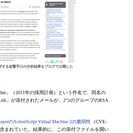
に対する攻撃手口の分析結果をブログで公開した
。
ent Plan」（2011年の採用計画）という件名で、同名の
nt plan.xls」が添付されたメールが、2つのグループのRSA
PlayerのActionScript Virtual Machine 2の脆弱性
（CVE-
ードが含まれていた。結果的に、この添付ファイルを開い