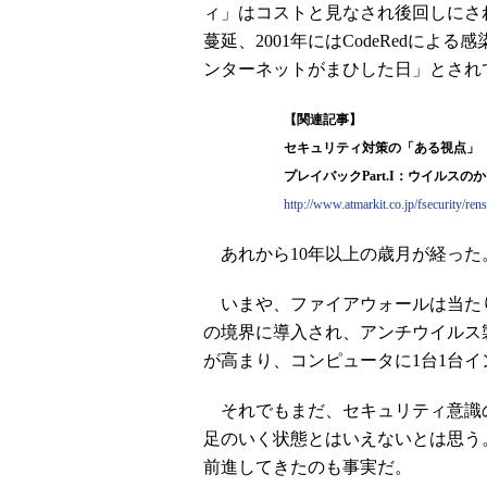
ィ」はコストと見なされ後回しにされてき
蔓延、2001年にはCodeRedに
ンターネットがまひした日」とされ
【関連記事】
セキュリティ対策の「ある視点」（
プレイバックPart.I：ウイルスのかたち
http://www.atmarkit.co.jp/fsecurity/re
あれから10年以上の歳月が経った
いまや、ファイアウォールは当た
の境界に導入され、アンチウイルス
が高まり、コンピュータに1台1台
それでもまだ、セキュリティ意識
足のいく状態とはいえないとは思う
前進してきたのも事実だ。