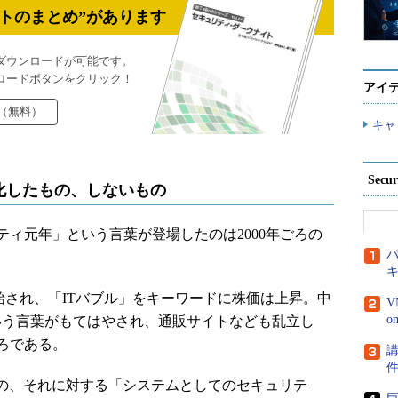
トのまとめ”があります
ダウンロードが可能です。
ロードボタンをクリック！
アイ
（無料）
キャ
Secu
化したもの、しないもの
ィ元年」という言葉が登場したのは2000年ごろの
パ
始され、「ITバブル」をキーワードに株価は上昇。中
V
いう言葉がもてはやされ、通販サイトなども乱立し
ろである。
講
の、それに対する「システムとしてのセキュリテ