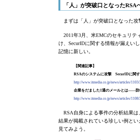
「人」が突破口となったRSA
まずは「人」が突破口となった攻
2011年3月、米EMCのセキュリ
け、SecurIDに関する情報が漏
記憶に新しい。
【関連記事】
RSAのシステムに攻撃 SecurIDに関する
http://www.itmedia.co.jp/news/articles/110
企業をだました1通のメールとは――防衛機
http://www.itmedia.co.jp/news/articles/110
RSA自身による事件の分析結果は
結果が掲載されている珍しい例とい
見てみよう。