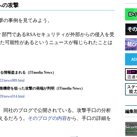
への攻撃
撃の事例を見てみよう。
ティ部門であるRSAセキュリティが外部からの侵入を受
えいした可能性があるというニュースが報じられたことは
情報盗まれる（ITmedia News）
3/22/news089.html
密を狙った攻撃の発端が判明（ITmedia News）
8/29/news014.html
、同社のブログで公開されている。攻撃手口の分析
編集
えるだろう。
そのブログの内容
から、手口の詳細を