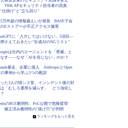
巨大製造企業のセキュリティ意識を変え
 YKK APセキュリティ担当者の泥臭
“仕掛け”と“立ち回り”
85万件超の情報漏えいが発覚 BASE子会
社のEストアーが不正アクセス被害
hatGPTに「入力してはいけない」5項目―
押さえておきたい“生成AIのNGリスト”
oogleは社内のエージェントを「脅威」と
見なす――なぜ「AIを信じない」のか？
laude暴走、企業に侵入 AnthropicとOpen
Iの事例から学ぶ3つの教訓
たった3人の情シス室、インシデント後の対
策は「むしろ運用を減らす」 どう強化し
た？
edisのRCE脆弱性、PoC公開で危険度増
す 修正済み脆弱性の“抜け穴”が判明
»
ランキングをもっと見る