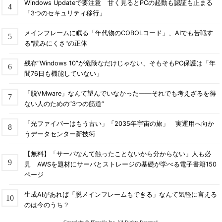
Windows Updateで要注意 甘く見るとPCの起動も認証も止まる
「3つのセキュリティ移行」
メインフレームに眠る「年代物のCOBOLコード」、AIでも苦戦す
る"読みにくさ"の正体
残存“Windows 10”が危険なだけじゃない、そもそもPC保護は「年
間76日も機能していない」
「脱VMware」なんて望んでいなかった――それでも考えざるを得
ない人のための“3つの筋道”
「光ファイバーはもう古い」「2035年宇宙の旅」 実運用へ向か
うデータセンター新技術
【無料】「サーバなんて触ったことないから分からない」人も必
見 AWSを題材にサーバとストレージの基礎が学べる電子書籍150
ページ
生成AIがあれば「脱メインフレームもできる」なんて気軽に言える
のは今のうち？