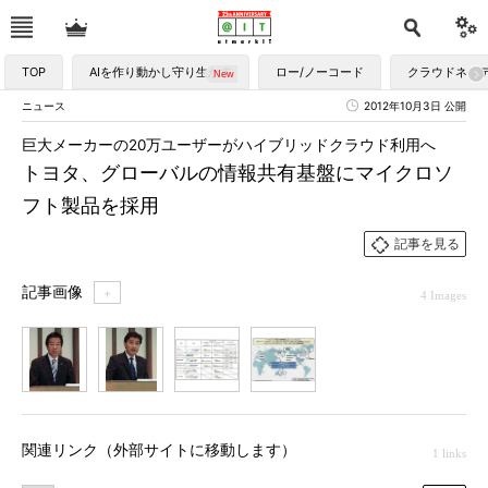
TOP
AIを作り動かし守り生かす
ロー/ノーコード
クラウドネイ
ニュース
2012年10月3日 公開
巨大メーカーの20万ユーザーがハイブリッドクラウド利用へ
トヨタ、グローバルの情報共有基盤にマイクロソ
フト製品を採用
記事を見る
記事画像
＋
4 Images
1
2
3
4
関連リンク（外部サイトに移動します）
1 links