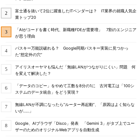
富士通を抜いて2位に躍進したITベンダーは？ IT業界の就職人気企
業トップ20
「AIがコードを書く時代、新職種FDEが需要増」 7割のエンジニア
が思う理由
パスキー万能説破れる？ Google同期パスキー実装に見つかっ
た“想定外の穴”
アイリスオーヤマも悩んだ「無線LANがつながりにくい」問題 何
を変えて解決した？
「データのコピー」をやめて工数を8分の1に 古河電工は「100シ
ステムのデータ統合」をどう実現？
無線LANが不調になったら“ルーター再起動”、「原因はよく知らな
いが……」
Google、AIブラウザ「Disco」発表 「Gemini 3」がタブ上でユー
ザーのためのオリジナルWebアプリを自動生成