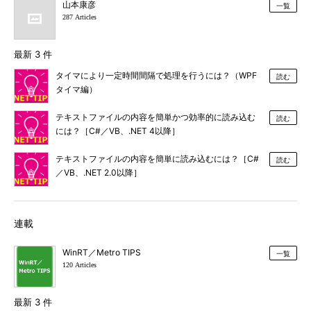
山本康彦
一覧
287 Articles
最新 3 件
タイマにより一定時間間隔で処理を行うには？（WPF
読む
タイマ編）
テキストファイルの内容を簡単かつ効率的に読み込む
読む
には？［C#／VB、.NET 4以降］
テキストファイルの内容を簡単に読み込むには？［C#
読む
／VB、.NET 2.0以降］
連載
WinRT／Metro TIPS
一覧
120 Articles
最新 3 件