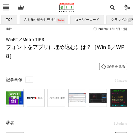
TOP
AIを作り動かし守り生かす
ロー/ノーコード
クラウドネイ
連載
2012年11月15日 公開
WinRT／Metro TIPS
フォントをアプリに埋め込むには？［Win 8／WP
8］
記事を見る
記事画像
＋
8 Images
1
2
3
4
5
6
7
著者
1 Authors