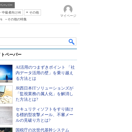
ペーパー
・中級者向けAI
その他
マイページ
ws
その他の特集
イトペーパー
AI活用のつまずきポイント 「社
内データ活用の壁」を乗り越え
る方法とは
JR西日本ITソリューションズが
k
「監視業務の属人化」を解消し
た方法とは?
セキュリティソフトをすり抜け
る標的型攻撃メール、不審メー
ルの見破り方とは?
国税庁の次世代基幹システム