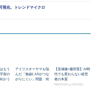
可視化、トレンドマイクロ
はもう
アイリスオーヤマも悩
【見城徹×藤田晋】AI時
年宇宙の
んだ「無線LANがつな
代でも変わらない経営
向かう
がりにくい」問題 何
者の本質
新技術
を変えて解決した？
PR(FINCHI on GOETHE)