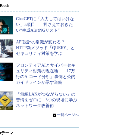
Book
ChatGPTに「入力してはいけな
い」5項目――押さえておきた
い“生成AIのNGリスト”
API設計の常識が変わる？
HTTP新メソッド「QUERY」と
セキュリティ対策を学ぶ
フロンティアAIとサイバーセキ
ュリティ対策の現在地 「17万
行のAIコード分析」事例と公的
ガイドラインが示す道筋
「無線LANがつながらない」の
苦情をゼロに 3つの現場に学ぶ
ネットワーク改善術
»
一覧ページへ
のテーマ