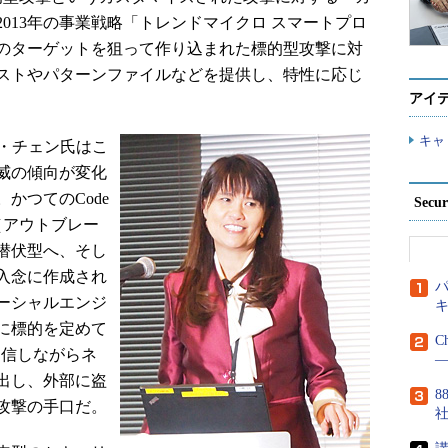
013年の事業戦略「トレンドマイクロ スマートプロ
のターゲットを狙って作り込まれた標的型攻撃に対
ストやパターンファイルなどを提供し、特性に応じ
アイ
キャ
・チェン氏はこ
威の傾向が変化
かつてのCode
Secu
型（アウトブレー
潜伏型へ、そし
入念に作成され
パ
ーシャルエンジ
に標的を定めて
C
通信しながらネ
―
出し、外部に盗
8
攻撃の手口だ。