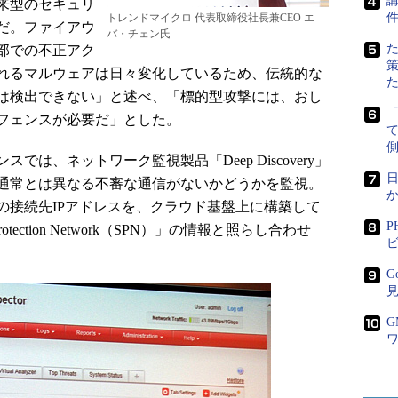
講
来型のセキュリ
トレンドマイクロ 代表取締役社長兼CEO エ
だ。ファイアウ
バ・チェン氏
部での不正アク
れるマルウェアは日々変化しているため、伝統的な
は検出できない」と述べ、「標的型攻撃には、おし
フェンスが必要だ」とした。
側
、ネットワーク監視製品「Deep Discovery」
日
通常とは異なる不審な通信がないかどうかを監視。
の接続先IPアドレスを、クラウド基盤上に構築して
P
tection Network（SPN）」の情報と照らし合わせ
ビ
G