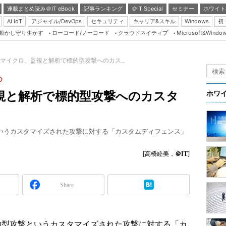
連載まとめ読み＠IT eBook
記事ランキング
＠IT Special
セミナー
ホワイト
AI IoT
アジャイル/DevOps
セキュリティ
キャリア&スキル
Windows
初
り動かし守り生かす
ローコード/ノーコード
クラウドネイティブ
Microsoft&Windo
Server & Storage
HTML5 + UX
マイクロ、監視と解析で標的型攻撃へのカス...
Smart & Social
め
Coding Edge
視と解析で標的型攻撃へのカスタ
ホワ
Java Agile
Database Expert
というカスタマイズされた攻撃に対する「カスタムディフェンス」
Linux ＆ OSS
。
Master of IP Networ
[高橋睦美，
＠IT
]
Security & Trust
Share
Test & Tools
Insider.NET
ブログ
的型攻撃というカスタマイズされた攻撃に対する「カ