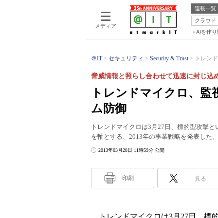
連載一覧
クラウド
メディア
AIを作
＠IT
セキュリティ
Security & Trust
トレンド
脅威情報と照らし合わせて迅速に封じ込
トレンドマイクロ、監
ム防御
トレンドマイクロは3月27日、標的型攻撃
を軸とする、2013年の事業戦略を発表した
2013年03月28日 11時59分 公開
印刷
見る
トレンドマイクロは3月27日、標