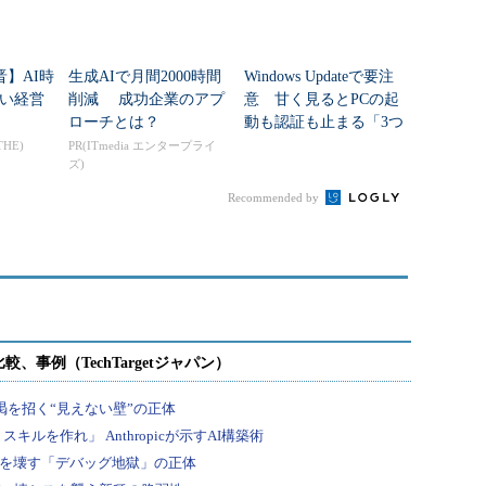
晋】AI時
生成AIで月間2000時間
Windows Updateで要注
い経営
削減 成功企業のアプ
意 甘く見るとPCの起
ローチとは？
動も認証も止まる「3つ
のセキュリティ移行」
THE)
PR(ITmedia エンタープライ
ズ)
Recommended by