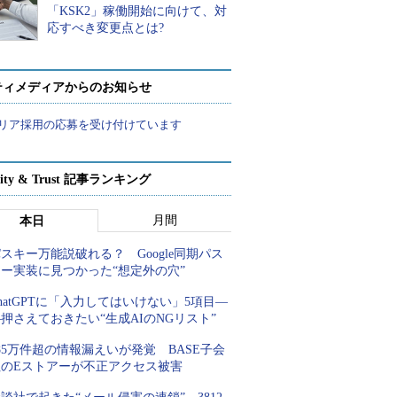
「KSK2」稼働開始に向けて、対
応すべき変更点とは?
ティメディアからのお知らせ
リア採用の応募を受け付けています
rity & Trust 記事ランキング
月間
本日
スキー万能説破れる？ Google同期パス
キー実装に見つかった“想定外の穴”
hatGPTに「入力してはいけない」5項目―
押さえておきたい“生成AIのNGリスト”
85万件超の情報漏えいが発覚 BASE子会
社のEストアーが不正アクセス被害