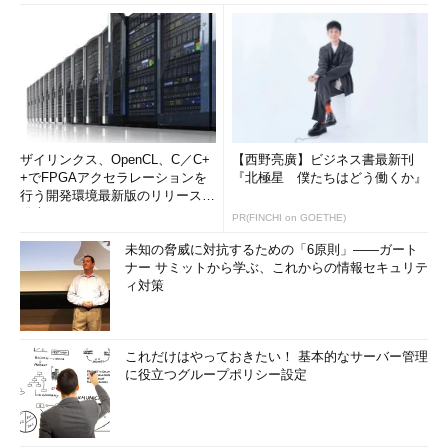
ザイリンクス、OpenCL、C／C+
【西野亮廣】ビジネス書最新刊
+でFPGAアクセラレーションを
『北極星 僕たちはどう働くか』
行う開発環境最新版のリリースを
発表
PR(FINCHI on GOETHE)
未知の脅威に対抗するための「6原則」――ガート
ナー サミットから学ぶ、これからの情報セキュリテ
ィ対策
これだけはやっておきたい！ 基本的なサーバー管理
に役立つグループポリシー設定