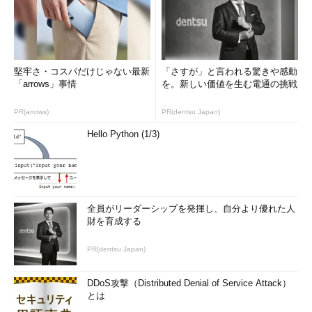
堅牢さ・コスパだけじゃない最新
「さすが」と言われる驚きや感動
「arrows」事情
を。新しい価値を生む電通の挑戦
PR(arrows)
PR(dentsu Japan)
Hello Python (1/3)
全員がリーダーシップを発揮し、自分より優れた人
財を育成する
PR(dentsu Japan)
DDoS攻撃（Distributed Denial of Service Attack）
とは