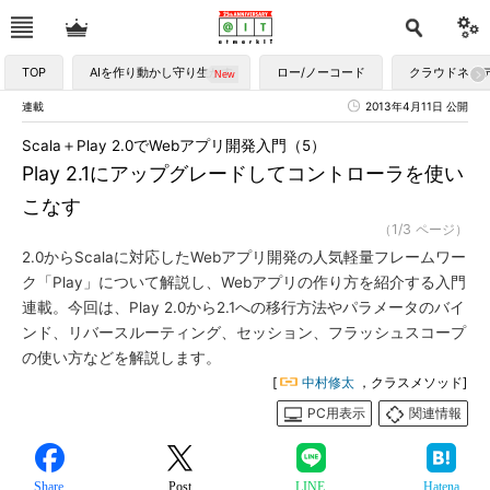
TOP
AIを作り動かし守り生かす
ロー/ノーコード
クラウドネイ
連載
2013年4月11日 公開
Scala＋Play 2.0でWebアプリ開発入門（5）
Play 2.1にアップグレードしてコントローラを使い
こなす
（1/3 ページ）
2.0からScalaに対応したWebアプリ開発の人気軽量フレームワー
ク「Play」について解説し、Webアプリの作り方を紹介する入門
連載。今回は、Play 2.0から2.1への移行方法やパラメータのバイ
ンド、リバースルーティング、セッション、フラッシュスコープ
の使い方などを解説します。
[
中村修太
，クラスメソッド]
PC用表示
関連情報
Share
Post
LINE
Hatena