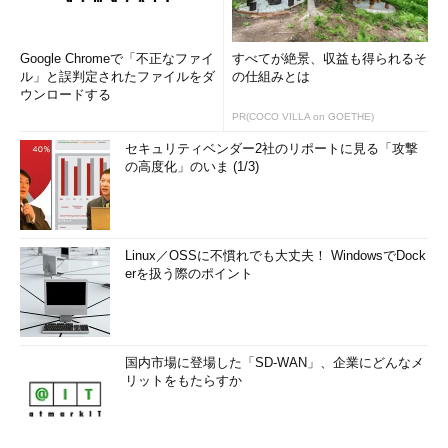
Google Chromeで「不正なファイ
すべてが絶景、収益も得られるそ
ル」と誤判定されたファイルをダ
の仕組みとは
ウンロードする
PR(COCO VILLA on GOETHE)
セキュリティベンダー2社のリポートに見る「攻撃
の高度化」のいま (1/3)
Linux／OSSに不慣れでも大丈夫！ WindowsでDock
erを扱う際のポイント
国内市場に登場した「SD-WAN」、企業にどんなメ
リットをもたらすか