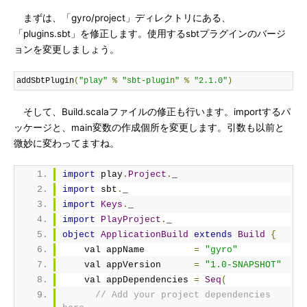
まずは、「gyro/project」ディレクトリにある、
「plugins.sbt」を修正します。使用するsbtプラグインのバージ
ョンを変更しましょう。
addSbtPlugin
(
"play"
%
"sbt-plugin"
%
"2.1.0"
)
そして、Build.scalaファイルの修正も行います。importするパ
ッケージと、main変数の作成個所を変更します。引数も以前と
微妙に変わってますね。
import
 play
.
Project
.
_
import
 sbt
.
_
import
Keys
.
_
import
PlayProject
.
_
object
ApplicationBuild
extends
Build
{
    val appName         
=
"gyro"
    val appVersion      
=
"1.0-SNAPSHOT"
    val appDependencies 
=
Seq
(
// Add your project dependencies 