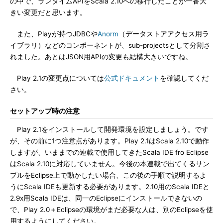
の中で、ランタイムAPIをScala 2.10への移行したことが一番大
きい変更だと思います。
また、Playが持つJDBCや
Anorm
（データストアアクセス用ラ
イブラリ）などのコンポーネントが、sub-projectsとして分割さ
れました。あとはJSON用APIの変更も結構大きいですね。
Play 2.1の変更点については
公式ドキュメント
を確認してくだ
さい。
セットアップ時の注意
Play 2.1をインストールして開発環境を設定しましょう。です
が、その前に1つ注意点があります。Play 2.1はScala 2.10で動作
しますが、いままでの連載で使用してきたScala IDE fro Eclipse
はScala 2.10に対応していません。今後の本連載で出てくるサン
プルをEclipse上で動かしたい場合、この後の手順で説明するよ
うにScala IDEも更新する必要があります。2.10用のScala IDEと
2.9x用Scala IDEは、同一のEclipseにインストールできないの
で、Play 2.0＋Eclipseの環境がまだ必要な人は、別のEclipseを使
用するようにしてください。