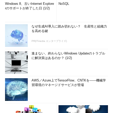
Windows 8、古いInternet Explore
NoSQL
rのサポートが終了した日 (1/2)
なぜ生成AI導入に踏み切れない？ 生産性と組織力
を高める鍵
PR(ITmedia エンタープライズ)
進まない、終わらないWindows Updateのトラブル
に解決策はあるのか？ (1/2)
AWS／Azure上でTensorFlow、CNTKを――機械学
習環境のマネージドサービスが登場