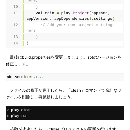
here,
)
    val main 
=
 play
.
Project
(
appName
,
appVersion
,
 appDependencies
).
settings
(
// Add your own project settings 
here      
)
}
最後にbuild.propertiesを変更しましょう。sbtのバージョンを
修正します。
sbt
.
version
=
0.12
.
2
ファイルの修正が完了したら、「clean」コマンドで余計なフ
ァイルを削除し、再起動しましょう。
%
%
 play run
起動が成功したら、Eclipseプロジェクトの更新を行います。