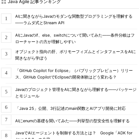
Java Agile 記事ランキング
AIに聞きながらJavaのモダンな関数型プログラミングを理解する
――ラムダ式とStream API
AIにJavaのif、else、switchについて聞いてみた――条件分岐はフ
ローチャートの方が理解しやすい
オブジェクト指向の肝、ポリモーフィズムとインタフェースをAIに
聞きながら学ぼう
「GitHub Copilot for Eclipse」（パブリックプレビュー）リリー
ス、GitHub CopilotでEclipseの開発体験はどう変わる？
Javaのプロジェクト管理をAIに聞きながら理解する――パッケージ
とモジュール
「Java 25」公開、3行記述のmain関数とAIアプリ開発に対応
AIにenumの基礎を聞いてみた――列挙型の型安全性を理解する
JavaでAIエージェントを制御する方法とは？ Google「ADK for