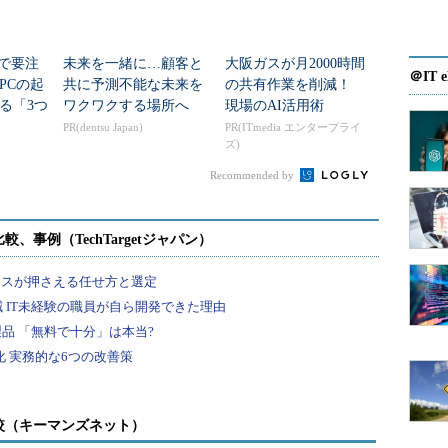
ります。
teで要注
未来を一緒に…顧客と
大阪ガスが月2000時間
2つとその配下のディレクトリに対してdeploy:apache 0775にす
＠IT e
PCの起
共に予測不能な未来を
の共有作業を削減！
ながらchefにはあまり詳しくないので、再帰的にディレ
る「3つ
ワクワクする場所へ
現場のAI活用術
つからず、今回はスクリプトを使った方法で実施し
移行」
PR(dentsu Japan)
PR(ITmedia エンタープライ
ズ)
に2つのディレクトリに対してchownとchmodを実
Recommended by
 deploy
|
php'
y::php application #{application} as it is not an 
較（キーマンズネット）
rmission change "
)