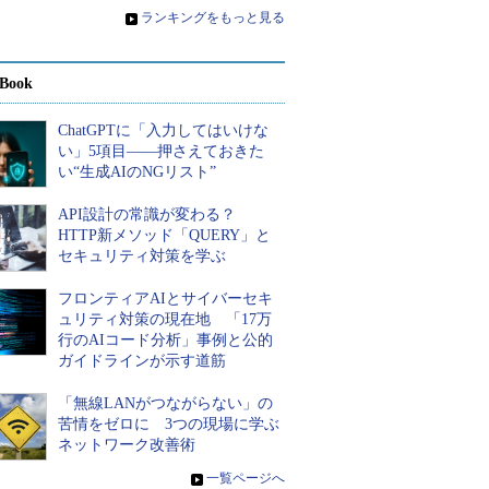
»
ランキングをもっと見る
Book
ChatGPTに「入力してはいけな
い」5項目――押さえておきた
い“生成AIのNGリスト”
API設計の常識が変わる？
HTTP新メソッド「QUERY」と
セキュリティ対策を学ぶ
フロンティアAIとサイバーセキ
ュリティ対策の現在地 「17万
行のAIコード分析」事例と公的
ガイドラインが示す道筋
「無線LANがつながらない」の
苦情をゼロに 3つの現場に学ぶ
ネットワーク改善術
»
一覧ページへ