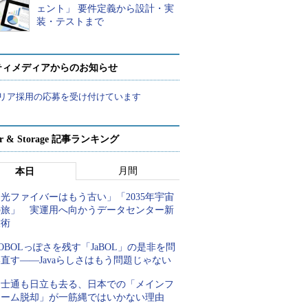
ェント」 要件定義から設計・実
装・テストまで
ティメディアからのお知らせ
リア採用の応募を受け付けています
ver & Storage 記事ランキング
月間
本日
光ファイバーはもう古い」「2035年宇宙
の旅」 実運用へ向かうデータセンター新
技術
OBOLっぽさを残す「JaBOL」の是非を問
直す――Javaらしさはもう問題じゃない
富士通も日立も去る、日本での「メインフ
レーム脱却」が一筋縄ではいかない理由