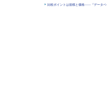
    cwd deploy
[:
deploy_to
]
比較ポイントは規模と価格――『データベ
    user 
"root"
    code 
<<-
EOH

    chmod 
-
R 
775
 current
/
html curre
    chown 
-
R deploy
:
apache current
/
    EOH

end
end
上記のようなファイルをcookbookのdep
cookbookのdeploy/metadata
recipe 
"deploy::eccube"
,
"permissio
ここまでの作業が終わったらgithu
AWS OpsWorksでの環境構築作業