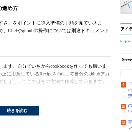
の進め方
すさ」をポイントに導入準備の手順を見ていきま
アイ
Chefやgithubの操作については別途ドキュメント
キャ
Ser
す。自分でいちからcookbookを作っても構いま
上に用意しているRecipeをforkして自分のgithubアカ
でしょう。ここではその方法で作成していきます。
「
kbooks
C
続きを読む
い
ずはアプリケーションごとにbranchを切っておくと
使うので、eccubeというブランチを切りました。これ
して使えるようになります。