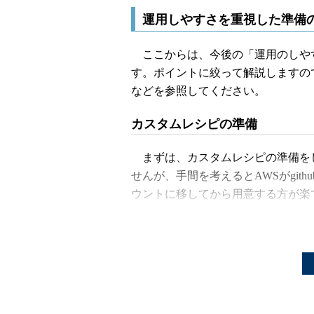
運用しやすさを重視した準備
ここからは、今後の「運用のしや
す。ポイントに絞って解説しますので、
などを参照してください。
カスタムレシピの準備
まずは、カスタムレシピの準備をしま
せんが、手間を考えるとAWSがgithub
ウントに移してから用意する方が楽
https
:
//github.com/aws/opsworks-coo
自分のリポジトリにforkしたら、ま
後々便利です。今回はEC-CUBEを
で自分用にResipeをカスタマイズ