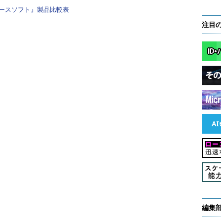
ースソフト』製品比較表
注目
nt
/
data

html current
/
data

loy/recipes/eccube.rbとして追加します。また、
.rbにも下記の1行追加しておきましょう。
n"
bにpushしておきましょう。
は？
編集