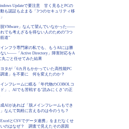
indows Updateで要注意 甘く見るとPCの
起動も認証も止まる「3つのセキュリティ移
行」
脱VMware」なんて望んでいなかった――
それでも考えざるを得ない人のための“3つ
筋道”
Tインフラ専門家の私でも、もうAIには勝
ない――「Active Directory」障害対応をA
Iに丸ごと任せてみた結果
トヨタが「6カ月もかかっていた高性能PC
の調達」を不要に 何を変えたのか？
インフレームに眠る「年代物のCOBOLコ
ド」、AIでも苦戦する"読みにくさ"の正
体
生成AIがあれば「脱メインフレームもでき
る」なんて気軽に言えるのは今のうち？
ExcelとCSVでデータ連携」をまだなくせ
ないのはなぜ？ 調査で見えたその原因