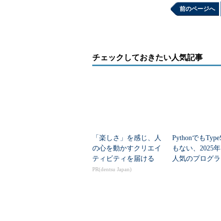
前のページへ
利用時はstackにCustom chef 
定のcustom recipeのところで指定し
レシピのオーバーライドはできないようで
チェックしておきたい人気記事
んので注意が必要です。
ディレクトリのパーミッション
AWS OpsWorksでは、ディレクト
ーションの書き込みができなくなっ
込むようなものはスケーリング時に
「楽しさ」を感じ、人
PythonでもTypeS
の心を動かすクリエイ
もない、2025
が、オープンソースのさまざまなア
ティビティを届ける
人気のプログラ
出すものが結構あります。
言語」
PR(dentsu Japan)
ですから、これをdeploy:apac
apache:rootにして755にす
は少しrecipeをいじる必要があるで