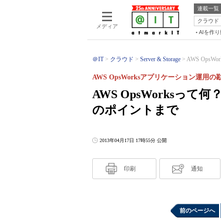
連載一覧
クラウド
メディア
AIを作
＠IT
クラウド
Server & Storage
AWS Ops
AWS OpsWorksアプリケーション運用の
AWS OpsWorksっ
のポイントまで
2013年04月17日 17時55分 公開
印刷
通知
前のページへ