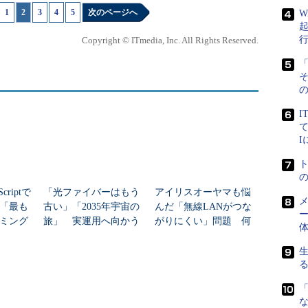
1
|
2
|
3
|
4
|
5
次のページへ
W
recipeを設定しておくと良いでしょう。設定は、Layerの設
ます。
Copyright © ITmedia, Inc. All Rights Reserved.
「
、built in recipeと同じ名前だと実行されませ
の
I
の設定
て
リの所有者がdeploy:rootになっているため、アプリケ
てしまいます。そもそもローカルのディスクに書き
問題になるので「やめとけ」って話なんでしょう
criptで
「光ファイバーはもう
アイリスオーヤマも悩
メ
年「最も
古い」「2035年宇宙の
んだ「無線LANがつな
プリケーションの中にはローカルにファイルを書き
ー
ミング
旅」 実運用へ向かう
がりにくい」問題 何
データセンター新技術
を変えて解決した？
heにして、パーミッションを775にするか、もしくは
るかのどちらかに変更しておく方が都合が良さそうです。ここ
「
しょう。