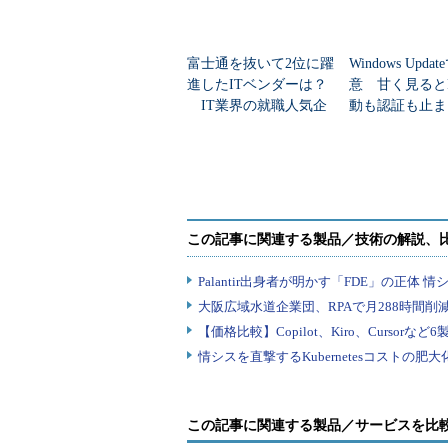
そこでカスタムレシピの出番とな
富士通を抜いて2位に躍
Windows Upda
current/htmlとcurrent/dataの
進したITベンダーは？
意 甘く見ると
るrecipeを書きます。筆者は残念
IT業界の就職人気企
動も認証も止ま
クトリの情報を書き換える方法が見
業トップ20
のセキュリティ
ました。下記Rubyのコードでは、単純
行させています。
#
# Cookbook Name:: deploy
# Recipe:: eccube
#
node
[:
deploy
].
each 
do
|
application
,
if
 deploy
[:
application_type
]
!=
'
Chef
::
Log
.
debug
(
"Skipping deplo
PHP app"
)
next
end
  script 
"chmod_applicaton"
do
この記事に関連する製品／サービスを比
Chef
::
Log
.
info
(
"tottokug-Log pe
    interpreter 
"bash"