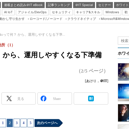
連載まとめ読み＠IT eBook
記事ランキング
＠IT Special
セミナー
ホワイト
AI IoT
アジャイル/DevOps
セキュリティ
キャリア&スキル
Windows
初
り動かし守り生かす
ローコード/ノーコード
クラウドネイティブ
Microsoft&Windo
Server & Storage
HTML5 + UX
Worksって何？ から、運用しやすくなる下準...
Smart & Social
勘所（1）
Coding Edge
て何？ から、運用しやすくなる下準備
ホワ
Java Agile
Database Expert
（2/5 ページ）
Linux ＆ OSS
[あけり，
＠IT
]
Master of IP Networ
Security & Trust
見る
Share
Test & Tools
Insider.NET
1
|
2
|
3
|
4
|
5
次のページへ
ブログ