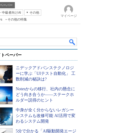
ペーパー
・中級者向けAI
その他
マイページ
ws
その他の特集
イトペーパー
ニデックアドバンステクノロジ
ーに学ぶ「UIテスト自動化」 工
数削減の秘訣は?
Notesからの移行、社内の懸念に
k
どう向き合うか――ステークホ
ルダー説得のヒント
中身が全く分からないレガシー
システムも改修可能 AI活用で変
わるシステム開発
5分で分かる「AI駆動開発エージ