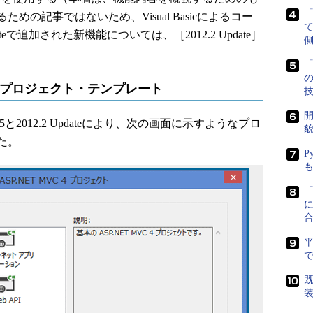
の記事ではないため、Visual Basicによるコー
teで追加された新機能については、［2012.2 Update］
側
「
されたプロジェクト・テンプレート
開
 4.5と2012.2 Updateにより、次の画面に示すようなプロ
貌
た。
P
に
で
既