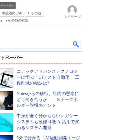
ペーパー
・中級者向けAI
その他
マイページ
ws
その他の特集
イトペーパー
ニデックアドバンステクノロジ
ーに学ぶ「UIテスト自動化」 工
数削減の秘訣は?
Notesからの移行、社内の懸念に
k
どう向き合うか――ステークホ
ルダー説得のヒント
中身が全く分からないレガシー
システムも改修可能 AI活用で変
わるシステム開発
5分で分かる「AI駆動開発エージ