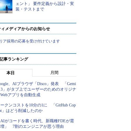
ェント」 要件定義から設計・実
装・テストまで
ティメディアからのお知らせ
リア採用の応募を受け付けています
 記事ランキング
月間
本日
oogle、AIブラウザ「Disco」発表 「Gemi
i 3」がタブ上でユーザーのためのオリジナ
Webアプリを自動生成
ークンコストを10分の1に 「GitHub Cop
lot」はどう削減したのか
AIがコードを書く時代、新職種FDEが需
要増」 7割のエンジニアが思う理由