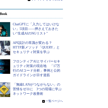
Book
ChatGPTに「入力してはいけな
い」5項目――押さえておきた
い“生成AIのNGリスト”
API設計の常識が変わる？
HTTP新メソッド「QUERY」と
セキュリティ対策を学ぶ
フロンティアAIとサイバーセキ
ュリティ対策の現在地 「17万
行のAIコード分析」事例と公的
ガイドラインが示す道筋
「無線LANがつながらない」の
苦情をゼロに 3つの現場に学ぶ
ネットワーク改善術
»
一覧ページへ