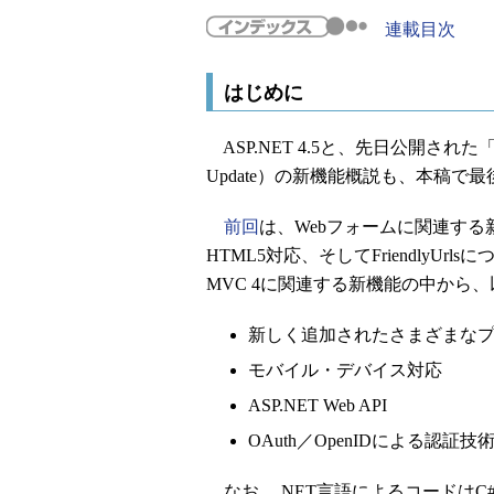
連載目次
はじめに
ASP.NET 4.5と、先日公開された
Update）の新機能概説も、本稿で
前回
は、Webフォームに関連す
HTML5対応、そしてFriendlyUr
MVC 4に関連する新機能の中から
新しく追加されたさまざまな
モバイル・デバイス対応
ASP.NET Web API
OAuth／OpenIDによる認証技
なお、.NET言語によるコードは