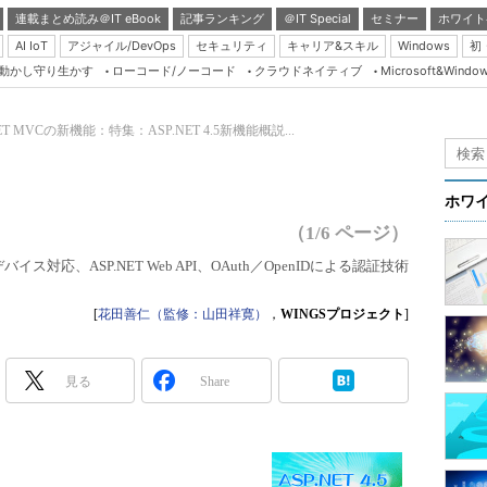
連載まとめ読み＠IT eBook
記事ランキング
＠IT Special
セミナー
ホワイト
AI IoT
アジャイル/DevOps
セキュリティ
キャリア&スキル
Windows
初
り動かし守り生かす
ローコード/ノーコード
クラウドネイティブ
Microsoft&Windo
Server & Storage
HTML5 + UX
NET MVCの新機能：特集：ASP.NET 4.5新機能概説...
Smart & Social
Coding Edge
ホワ
Java Agile
（1/6 ページ）
Database Expert
イス対応、ASP.NET Web API、OAuth／OpenIDによる認証技術
Linux ＆ OSS
[
花田善仁（監修：山田祥寛）
，
WINGSプロジェクト
]
Master of IP Networ
Security & Trust
見る
Share
Test & Tools
Insider.NET
ブログ