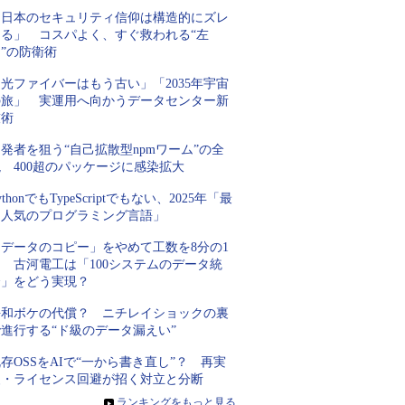
「日本のセキュリティ信仰は構造的にズレ
てる」 コスパよく、すぐ救われる“左
”の防衛術
光ファイバーはもう古い」「2035年宇宙
の旅」 実運用へ向かうデータセンター新
技術
発者を狙う“自己拡散型npmワーム”の全
 400超のパッケージに感染拡大
ythonでもTypeScriptでもない、2025年「最
も人気のプログラミング言語」
「データのコピー」をやめて工数を8分の1
 古河電工は「100システムのデータ統
合」をどう実現？
平和ボケの代償？ ニチレイショックの裏
進行する“ド級のデータ漏えい”
存OSSをAIで“一から書き直し”？ 再実
装・ライセンス回避が招く対立と分断
»
ランキングをもっと見る