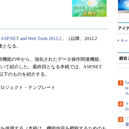
アイ
「
ASP.NET and Web Tools 2012.2
」（以降、2012.2
キャ
最後となる。
総合
る新機能の中から、強化されたデータ操作関連機能、
lsについて紹介した。最終回となる本稿では、ASP.NET
、以下のものを紹介する。
G
プロジェクト・テンプレート
n
ル
ト
i
術
「
C#を使用する（本稿は、機能内容を概観するためのも