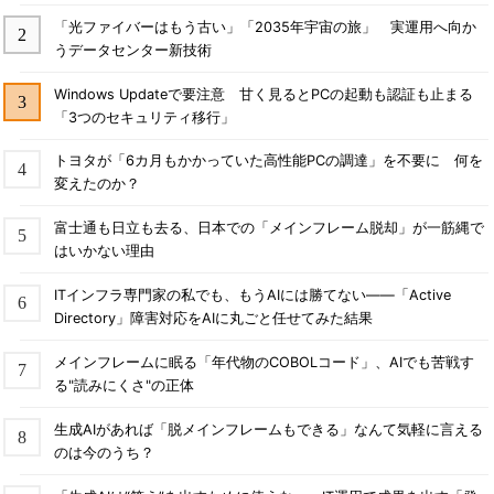
「光ファイバーはもう古い」「2035年宇宙の旅」 実運用へ向か
うデータセンター新技術
Windows Updateで要注意 甘く見るとPCの起動も認証も止まる
「3つのセキュリティ移行」
トヨタが「6カ月もかかっていた高性能PCの調達」を不要に 何を
変えたのか？
富士通も日立も去る、日本での「メインフレーム脱却」が一筋縄で
はいかない理由
ITインフラ専門家の私でも、もうAIには勝てない――「Active
Directory」障害対応をAIに丸ごと任せてみた結果
メインフレームに眠る「年代物のCOBOLコード」、AIでも苦戦す
る"読みにくさ"の正体
生成AIがあれば「脱メインフレームもできる」なんて気軽に言える
のは今のうち？