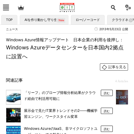
TOP
AIを作り動かし守り生かす
ロー/ノーコード
クラウドネイ
ニュース
2013年5月23日 公開
Windows Azure情報アップデート 日本企業の利用を後押し：
Windows Azureデータセンターを日本国内2拠点
に設置へ
記事を見る
関連記事
4 Articles
「リーフ」のプローブ情報分析結果がクラウ
読む
ド経由で利活用可能に
展示会で見たIT業界トレンドその2――機械学
読む
習エンジン、ワークスタイル変革
Windows AzureのIaaS、非マイクロソフトユ
読む