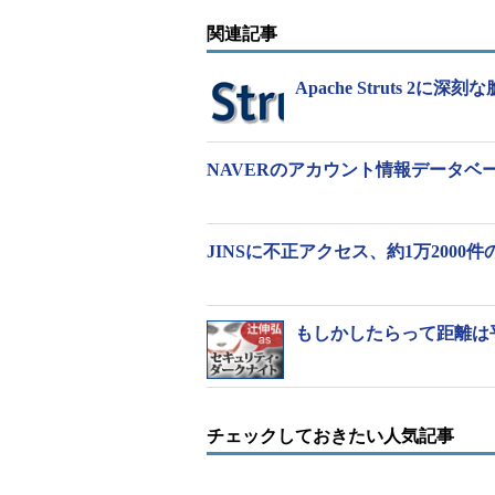
る。
関連記事
7月19日にはLINEのサーバが外
Apache Struts 2
利用されている「NAVERアカウン
かにしている（
関連記事
）。
NAVERのアカウント情報データベ
なおこれら不正アクセスと直接の関係
Struts 2の脆弱性（S2-016）
撃が急増しており、注意が呼び掛け
JINSに不正アクセス、約1万200
を利用している場合、脆弱性を修正した
アプリケーションに対するリクエス
る。
もしかしたらって距離は
（7月25日追記：初出時のタイトル
チェックしておきたい人気記事