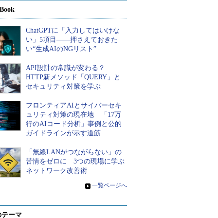
Book
ChatGPTに「入力してはいけな
い」5項目――押さえておきた
い“生成AIのNGリスト”
API設計の常識が変わる？
HTTP新メソッド「QUERY」と
セキュリティ対策を学ぶ
フロンティアAIとサイバーセキ
ュリティ対策の現在地 「17万
行のAIコード分析」事例と公的
ガイドラインが示す道筋
「無線LANがつながらない」の
苦情をゼロに 3つの現場に学ぶ
ネットワーク改善術
»
一覧ページへ
のテーマ