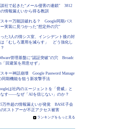
談社で起きた“メール侵害の連鎖” 3812
件の情報漏えいから得る教訓
スキー万能説破れる？ Google同期パス
キー実装に見つかった“想定外の穴”
たった3人の情シス室、インシデント後の対
策は「むしろ運用を減らす」 どう強化し
た？
Mware管理基盤に“認証突破”の穴 Broadc
om「回避策を用意せず」
スキー神話崩壊 Google Password Manage
rの同期機能を狙う新攻撃手法
oogleは社内のエージェントを「脅威」と
見なす――なぜ「AIを信じない」のか？
85万件超の情報漏えいが発覚 BASE子会
社のEストアーが不正アクセス被害
»
ランキングをもっと見る