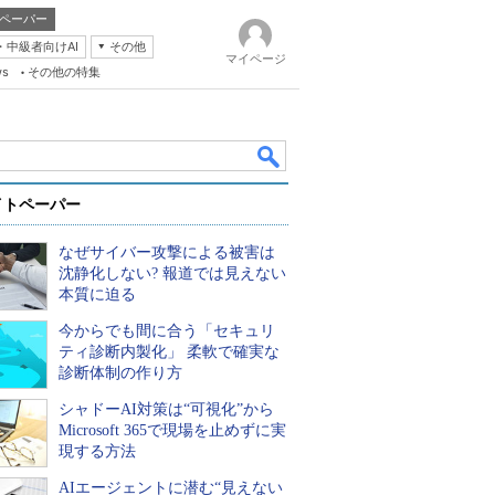
ペーパー
・中級者向けAI
その他
マイページ
ws
その他の特集
イトペーパー
なぜサイバー攻撃による被害は
沈静化しない? 報道では見えない
本質に迫る
今からでも間に合う「セキュリ
k
ティ診断内製化」 柔軟で確実な
診断体制の作り方
シャドーAI対策は“可視化”から
Microsoft 365で現場を止めずに実
現する方法
AIエージェントに潜む“見えない