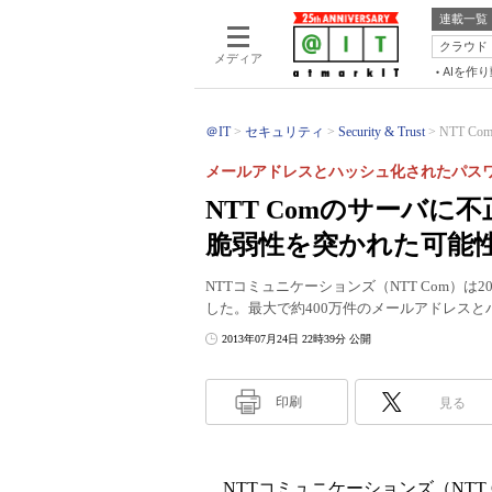
連載一覧
クラウド
メディア
AIを作
＠IT
セキュリティ
Security & Trust
NTT C
メールアドレスとハッシュ化されたパスワ
NTT Comのサーバに
脆弱性を突かれた可能
NTTコミュニケーションズ（NTT Com）は
した。最大で約400万件のメールアドレス
2013年07月24日 22時39分 公開
印刷
見る
NTTコミュニケーションズ（NTT C