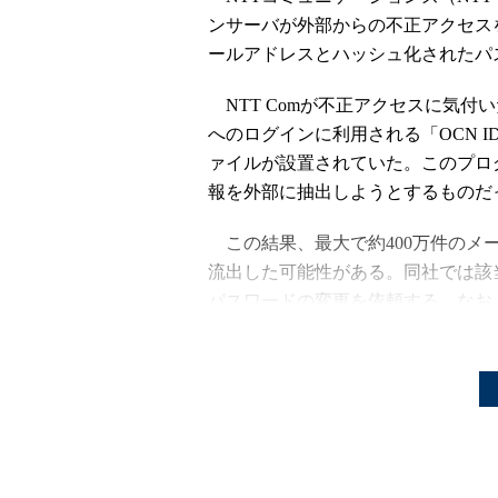
ンサーバが外部からの不正アクセス
ールアドレスとハッシュ化されたパ
NTT Comが不正アクセスに気付い
へのログインに利用される「OCN 
ァイルが設置されていた。このプロ
報を外部に抽出しようとするものだ
この結果、最大で約400万件のメ
流出した可能性がある。同社では該当
パスワードの変更を依頼する。なお
いないという。
NTT Comの調査によると、最初
ラムが設置されたのは翌18日。We
あり、この数カ月被害が多発してい
月21日から25日にかけて、756 I
これを踏まえ、サーバのセキュリテ