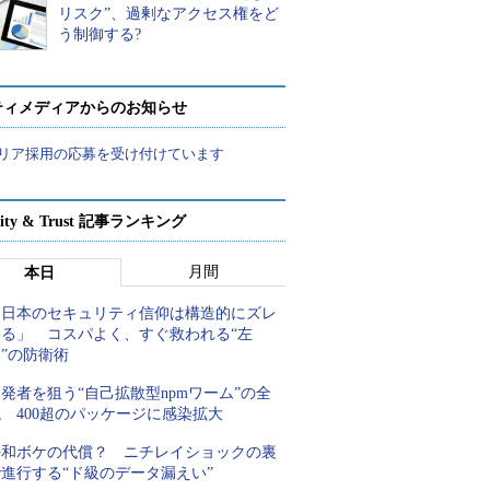
リスク”、過剰なアクセス権をど
う制御する?
ティメディアからのお知らせ
リア採用の応募を受け付けています
rity & Trust 記事ランキング
月間
本日
「日本のセキュリティ信仰は構造的にズレ
てる」 コスパよく、すぐ救われる“左
”の防衛術
発者を狙う“自己拡散型npmワーム”の全
 400超のパッケージに感染拡大
平和ボケの代償？ ニチレイショックの裏
進行する“ド級のデータ漏えい”