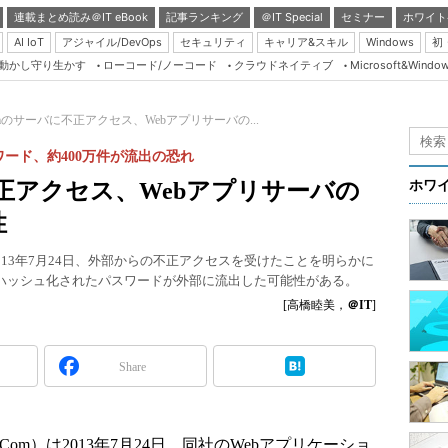
連載まとめ読み＠IT eBook
記事ランキング
＠IT Special
セミナー
ホワイト
AI IoT
アジャイル/DevOps
セキュリティ
キャリア&スキル
Windows
初
り動かし守り生かす
ローコード/ノーコード
クラウドネイティブ
Microsoft&Windo
Server & Storage
HTML5 + UX
omのサーバに不正アクセス、Webアプリサーバの...
Smart & Social
ード、約400万件が流出の恐れ
Coding Edge
不正アクセス、Webアプリサーバの
ホワ
Java Agile
性
Database Expert
2013年7月24日、外部からの不正アクセスを受けたことを明らかに
Linux ＆ OSS
とハッシュ化されたパスワードが外部に流出した可能性がある。
Master of IP Networ
[高橋睦美，
＠IT
]
Security & Trust
Share
Test & Tools
Insider.NET
ブログ
om）は2013年7月24日、同社のWebアプリケーショ