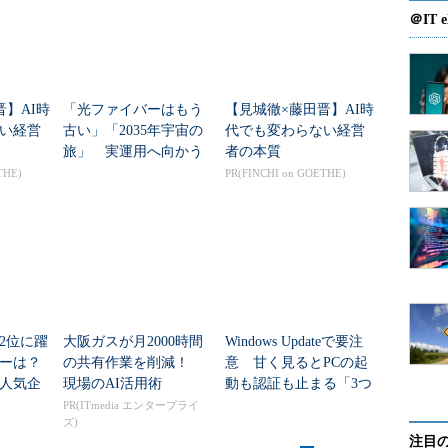
＠IT e
晋】AI時
「光ファイバーはもう
【見城徹×藤田晋】AI時
い経営
古い」「2035年宇宙の
代でも変わらない経営
旅」 実運用へ向かう
者の本質
データセンター新技術
THE)
PR(FINCHI on GOETHE)
2位に躍
大阪ガスが月2000時間
Windows Updateで要注
ダーは？
の共有作業を削減！
意 甘く見るとPCの起
人気企
現場のAI活用術
動も認証も止まる「3つ
のセキュリティ移行」
PR(ITmedia エンタープライ
ズ)
注目