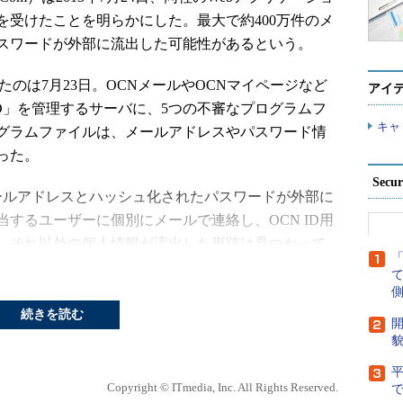
を受けたことを明らかにした。最大で約400万件のメ
スワードが外部に流出した可能性があるという。
たのは7月23日。OCNメールやOCNマイページなど
アイ
ID」を管理するサーバに、5つの不審なプログラムフ
キャ
グラムファイルは、メールアドレスやパスワード情
った。
Secu
ールアドレスとハッシュ化されたパスワードが外部に
するユーザーに個別にメールで連絡し、OCN ID用
、それ以外の個人情報が流出した形跡は見つかって
側
に不正アクセスを受けたのは7月17日で、不審なプログ
続きを読む
開
bアプリケーションサーバの脆弱性を突かれた可能性が
貌
る
「リスト型攻撃」による不正ログイン
（OCNでも
6
Dに対し不正ログインが試みられた
）とは異なる。同社は
Copyright © ITmedia, Inc. All Rights Reserved.
で
ィチェックや監視強化といった再発防止策を講ず