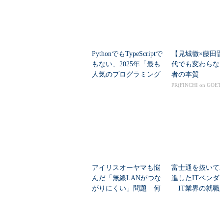
PythonでもTypeScriptで
【見城徹×藤田
もない、2025年「最も
代でも変わらな
人気のプログラミング
者の本質
言語」
PR(FINCHI on GOE
アイリスオーヤマも悩
富士通を抜いて
んだ「無線LANがつな
進したITベン
がりにくい」問題 何
IT業界の就職
を変えて解決した？
業トップ20