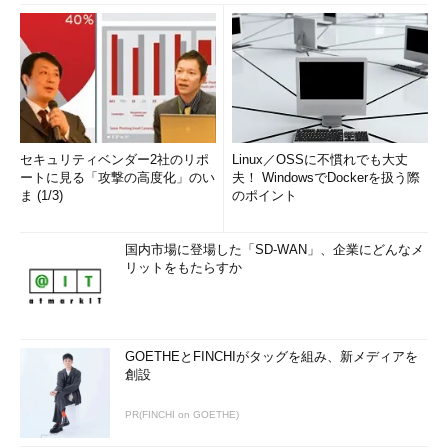
セキュリティベンダー2社のリポ
Linux／OSSに不慣れでも大丈
ートに見る「攻撃の高度化」のい
夫！ WindowsでDockerを扱う際
ま (1/3)
のポイント
国内市場に登場した「SD-WAN」、企業にどんなメ
リットをもたらすか
GOETHEとFINCHIがタッグを組み、新メディアを
創設
PR(FINCHI on GOETHE)