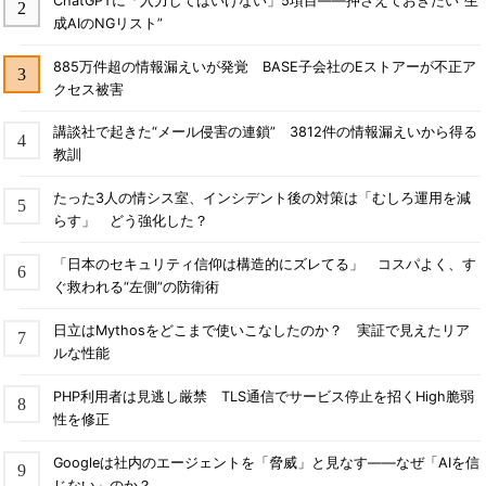
ChatGPTに「入力してはいけない」5項目――押さえておきたい“生
成AIのNGリスト”
885万件超の情報漏えいが発覚 BASE子会社のEストアーが不正ア
クセス被害
講談社で起きた“メール侵害の連鎖” 3812件の情報漏えいから得る
教訓
たった3人の情シス室、インシデント後の対策は「むしろ運用を減
らす」 どう強化した？
「日本のセキュリティ信仰は構造的にズレてる」 コスパよく、す
ぐ救われる“左側”の防衛術
日立はMythosをどこまで使いこなしたのか？ 実証で見えたリア
ルな性能
PHP利用者は見逃し厳禁 TLS通信でサービス停止を招くHigh脆弱
性を修正
Googleは社内のエージェントを「脅威」と見なす――なぜ「AIを信
じない」のか？