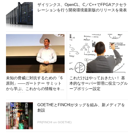
ザイリンクス、OpenCL、C／C++でFPGAアクセラ
レーションを行う開発環境最新版のリリースを発表
未知の脅威に対抗するための「6
これだけはやっておきたい！ 基
原則」――ガートナー サミット
本的なサーバー管理に役立つグル
から学ぶ、これからの情報セキュ
ープポリシー設定
リティ対策
GOETHEとFINCHIがタッグを組み、新メディアを
創設
PR(FINCHI on GOETHE)