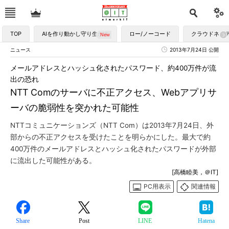
TOP
AIを作り動かし守り生かす
ロー/ノーコード
クラウドネイ
ニュース
2013年7月24日 公開
メールアドレスとハッシュ化されたパスワード、約400万件が流
出の恐れ
NTT Comのサーバに不正アクセス、Webアプリサ
ーバの脆弱性を突かれた可能性
NTTコミュニケーションズ（NTT Com）は2013年7月24日、外
部からの不正アクセスを受けたことを明らかにした。最大で約
400万件のメールアドレスとハッシュ化されたパスワードが外部
に流出した可能性がある。
[高橋睦美，＠IT]
PC用表示
関連情報
Share
Post
LINE
Hatena