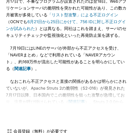
月17日で、不審なプログラムが設置されたのは翌18日。Webアプ
リケーションサーバの脆弱性を突かれた可能性があり、この数カ
月被害が多発している
「リスト型攻撃」による不正ログイン
（OCNでも
6月21日から25日にかけて、756 IDに対し不正ログイ
ンが試みられた
）とは異なる。同社はこれを踏まえ、サーバのセ
キュリティチェックや監視強化といった再発防止策を講ずる。
7月19日にはLINEのサーバが外部から不正アクセスを受け、
「NAVERまとめ」などで利用されている「NAVERアカウン
ト」、約169万件が流出した可能性があることを明らかにしてい
る（
関連記事
）。
なおこれら不正アクセスと直接の関係があるかは明らかにされ
ていないが、Apache Struts 2の脆弱性（S2-016）が発見された
7月17日以降、日本国内でこの脆弱性を狙った攻撃が急増してお
り、注意が呼び掛けられている（
関連記事
）。Struts 2.0.0から
2.3.15までを利用している場合、脆弱性を修正したバージョン
2.3.15.1にアップデートするか、Webアプリケーションに対する
リクエストを制限するなどの回避策を取ることが推奨される。
会員登録（無料）が必要です