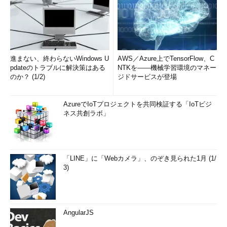
進まない、終わらないWindows U
AWS／Azure上でTensorFlow、C
pdateのトラブルに解決策はある
NTKを――機械学習環境のマネー
のか？ (1/2)
ジドサービスが登場
AzureでIoTプロジェクトを共同検証する「IoTビジ
ネス共創ラボ」
「LINE」に「Webカメラ」、のぞき見られた1月 (1/
3)
AngularJS