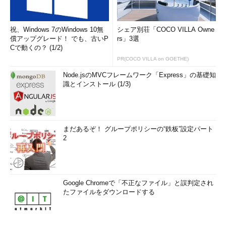
祝、Windows 7のWindows 10無
シェア別荘「COCO VILLA Owne
償アップグレード！ でも、古いP
rs」3選
Cで動くの？ (1/2)
PR(COCO VILLA on GOETHE)
Node.jsのMVCフレームワーク「Express」の基礎知
識とインストール (1/3)
まだあるぞ！ グループポリシーの“鉄板”設定パート
2
Google Chromeで「不正なファイル」と誤判定され
たファイルをダウンロードする