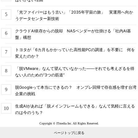
「光ファイバーはもう古い」「2035年宇宙の旅」 実運用へ向か
うデータセンター新技術
クラウドAI依存からの脱却 NASベンダーが仕掛ける「社内AI基
盤」構想
トヨタが「6カ月もかかっていた高性能PCの調達」を不要に 何を
変えたのか？
「脱VMware」なんて望んでいなかった――それでも考えざるを得
ない人のための“3つの筋道”
脱Googleって本当にできるの？ オンプレ回帰で存在感を増す台湾
企業の挑戦
生成AIがあれば「脱メインフレームもできる」なんて気軽に言える
のは今のうち？
Copyright © ITmedia Inc. All Rights Reserved.
ページトップに戻る