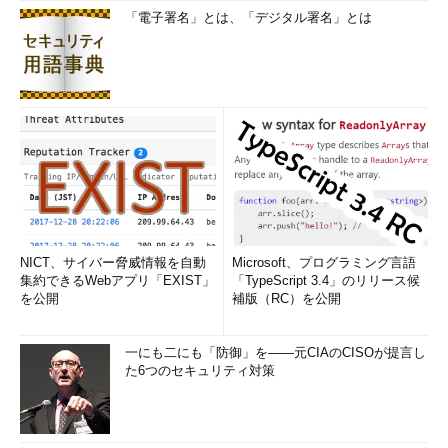
「電子署名」とは、「デジタル署名」とは
NICT、サイバー脅威情報を自動
Microsoft、プログラミング言語
集約できるWebアプリ「EXIST」
「TypeScript 3.4」のリリース候
を公開
補版（RC）を公開
一にも二にも「防御」を――元CIAのCISOが提言し
た6つのセキュリティ対策