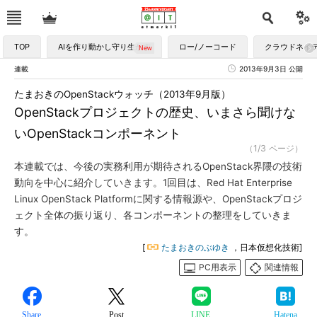
TOP
AIを作り動かし守り生かす
ロー/ノーコード
クラウドネイ
連載
2013年9月3日 公開
たまおきのOpenStackウォッチ（2013年9月版）
OpenStackプロジェクトの歴史、いまさら聞けな
いOpenStackコンポーネント
（1/3 ページ）
本連載では、今後の実務利用が期待されるOpenStack界隈の技術
動向を中心に紹介していきます。1回目は、Red Hat Enterprise
Linux OpenStack Platformに関する情報源や、OpenStackプロジ
ェクト全体の振り返り、各コンポーネントの整理をしていきま
す。
[
たまおきのぶゆき
，日本仮想化技術]
PC用表示
関連情報
Share
Post
LINE
Hatena