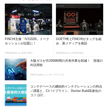
FINCHI主催「IVS2026」トーク
GOETHEとFINCHIがタッグを組
セッションが話題に！
み、新メディアを創設
PR(FINCHI on GOETHE)
PR(FINCHI on GOETHE)
大阪ガスが月2000時間の共有作業を削減！ 現場の
AI活用術
PR(ITmedia エンタープライズ)
コンテナベースの継続的インテグレーションの利点
／課題と、CIパイプライン、Docker Build高速化の
コツ (1/2...