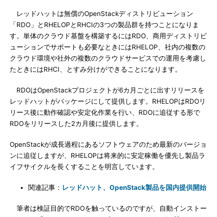
レッドハットは無償のOpenStackディストリビューション
「RDO」とRHELOPとRHCIの3つの製品群を持つことになりま
す。単体のクラウド基盤を構築するにはRDO、商用ディストリビ
ューションでサポートも必要なときにはRHELOP、社内の複数の
クラウド環境や社外の複数のクラウドサービスでの運用を考慮し
たときにはRHCI、とすみ分けができることになります。
RDOはOpenStackプロジェクトが6カ月ごとに出すリリースを
レッドハットがパッケージにして提供します。RHELOPはRDOリ
リース後に動作確認や安定化作業を行い、RDOに追従する形で
RDOをリリースした2カ月後に提供します。
OpenStackが成長過程にあるソフトウェアのため最新のバージョ
ンに追従しますが、RHELOPは将来的に安定稼働を優先し製品ラ
イフサイクルを長くすることを明言しています。
関連記事：
レッドハット、OpenStack製品を国内提供開始
筆者は検証目的でRDOを触っているのですが、自動インストー