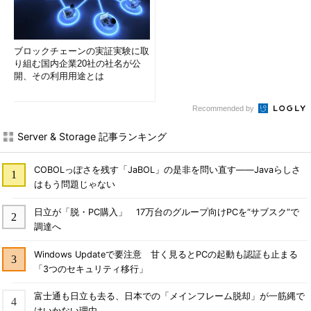
ブロックチェーンの実証実験に取
り組む国内企業20社の社名が公
開、その利用用途とは
Recommended by
Server & Storage 記事ランキング
COBOLっぽさを残す「JaBOL」の是非を問い直す――Javaらしさ
はもう問題じゃない
日立が「脱・PC購入」 17万台のグループ向けPCを“サブスク”で
調達へ
Windows Updateで要注意 甘く見るとPCの起動も認証も止まる
「3つのセキュリティ移行」
富士通も日立も去る、日本での「メインフレーム脱却」が一筋縄で
はいかない理由