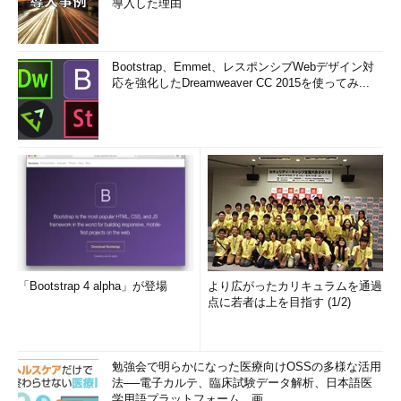
導入した理由
Bootstrap、Emmet、レスポンシブWebデザイン対
応を強化したDreamweaver CC 2015を使ってみ...
「Bootstrap 4 alpha」が登場
より広がったカリキュラムを通過
点に若者は上を目指す (1/2)
勉強会で明らかになった医療向けOSSの多様な活用
法──電子カルテ、臨床試験データ解析、日本語医
学用語プラットフォーム、画...