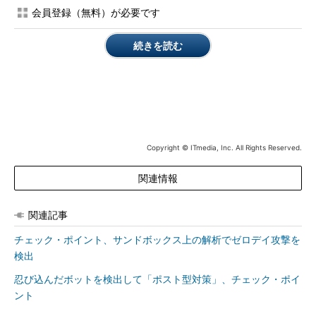
用によって実現されたものだ。ハードウェアの利用効率を高め、
会員登録（無料）が必要です
例えば「Check Point 12600」アプライアンスでは、従来はファ
イアウォール＋VPNのスループットは2.5Gbpsだったものが、ソ
続きを読む
フトウェアのアップデートだけで3.58Gbpsに向上するという。
さらに、「Mobile Access Blade」に、サンドボックス技術を
活用した「Check Point Mobile Enterprise」機能も追加した。こ
れは、アプライアンス側ではなくモバイルデバイス上でサンドボ
ックスを動作させ、その上でビジネスデータを扱う仕組みで、一
Copyright © ITmedia, Inc. All Rights Reserved.
定の時間が経った後に消去することも可能だ。「1つのデバイス
の中で全部を共有するのではなく、ビジネスデータと個人データ
関連情報
を分ける」（村田氏）。これに、従来から提供してきたVPNやゲ
ートウェイでのアクセス制御を組み合わせることで、場所を問わ
関連記事
ずにモバイルデータを保護するという。
チェック・ポイント、サンドボックス上の解析でゼロデイ攻撃を
検出
忍び込んだボットを検出して「ポスト型対策」、チェック・ポイ
ント