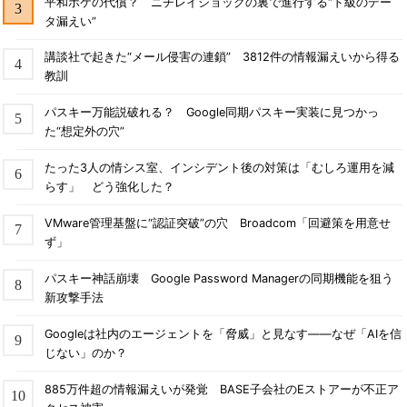
平和ボケの代償？ ニチレイショックの裏で進行する“ド級のデー
タ漏えい”
講談社で起きた“メール侵害の連鎖” 3812件の情報漏えいから得る
教訓
パスキー万能説破れる？ Google同期パスキー実装に見つかっ
た“想定外の穴”
たった3人の情シス室、インシデント後の対策は「むしろ運用を減
らす」 どう強化した？
VMware管理基盤に“認証突破”の穴 Broadcom「回避策を用意せ
ず」
パスキー神話崩壊 Google Password Managerの同期機能を狙う
新攻撃手法
Googleは社内のエージェントを「脅威」と見なす――なぜ「AIを信
じない」のか？
885万件超の情報漏えいが発覚 BASE子会社のEストアーが不正ア