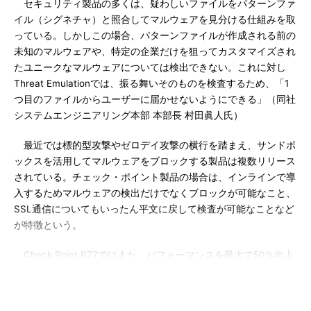
セキュリティ製品の多くは、疑わしいファイルをパターンファ
イル（シグネチャ）と照合してマルウェアを見分ける仕組みを取
っている。しかしこの場合、パターンファイルが作成される前の
未知のマルウェアや、特定の企業だけを狙ってカスタマイズされ
たユニークなマルウェアについては検出できない。これに対し
Threat Emulationでは、振る舞いそのものを検査するため、「1
つ目のファイルからユーザーに届かせないようにできる」（同社
システムエンジニアリング本部 本部長 村田眞人氏）
最近では標的型攻撃やゼロデイ攻撃の横行を踏まえ、サンドボ
ックスを活用してマルウェアをブロックする製品は複数リリース
されている。チェック・ポイント製品の場合は、インラインで導
入するためマルウェアの検出だけでなくブロックが可能なこと、
SSL通信についてもいったん平文に戻して検査が可能なことなど
が特徴という。
Check Point R77ではまた、パフォーマンスを最大で50％向上
させるHyperSPECT技術も実装した。これは、HTTPなど特定の
コンテンツ向けの最適化やシグネチャのマッチングアルゴリズム
の改善に加え、Intelのハイパースレッディング・テクノロジの活