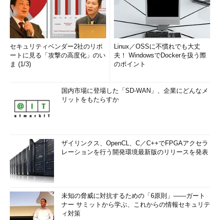
セキュリティベンダー2社のリポ
Linux／OSSに不慣れでも大丈
ートに見る「攻撃の高度化」のい
夫！ WindowsでDockerを扱う際
ま (1/3)
のポイント
国内市場に登場した「SD-WAN」、企業にどんなメ
リットをもたらすか
ザイリンクス、OpenCL、C／C++でFPGAアクセラ
レーションを行う開発環境最新版のリリースを発表
未知の脅威に対抗するための「6原則」――ガート
ナー サミットから学ぶ、これからの情報セキュリテ
ィ対策