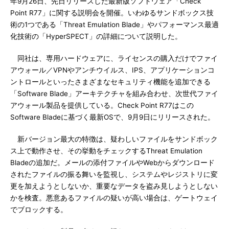
年9月26日、先日リリースした最新版ソフトウェア「Check
Point R77」に関する説明会を開催。いわゆるサンドボックス技
術の1つである「Threat Emulation Blade」やパフォーマンス最適
化技術の「HyperSPECT」の詳細について説明した。
同社は、専用ハードウェアに、ライセンスの購入だけでファイ
アウォール／VPNやアンチウイルス、IPS、アプリケーションコ
ントロールといったさまざまなセキュリティ機能を追加できる
「Software Blade」アーキテクチャを組み合わせ、次世代ファイ
アウォール製品を提供している。Check Point R77はこの
Software Bladeに基づく最新OSで、9月9日にリリースされた。
新バージョン最大の特徴は、疑わしいファイルをサンドボック
ス上で動作させ、その挙動をチェックするThreat Emulation
Bladeの追加だ。メールの添付ファイルやWebからダウンロード
されたファイルの振る舞いを監視し、システムやレジストリに変
更を加えようとしないか、重要なデータを盗み見しようとしない
かを検査。悪意あるファイルの疑いが高い場合は、ゲートウェイ
でブロックする。