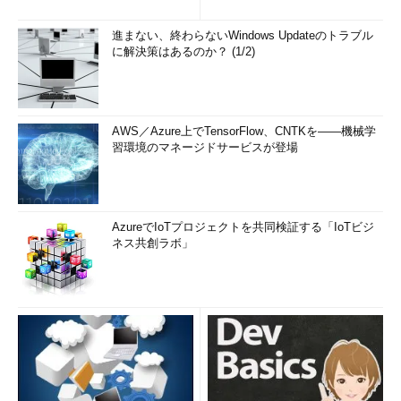
進まない、終わらないWindows Updateのトラブル
に解決策はあるのか？ (1/2)
AWS／Azure上でTensorFlow、CNTKを――機械学
習環境のマネージドサービスが登場
AzureでIoTプロジェクトを共同検証する「IoTビジ
ネス共創ラボ」