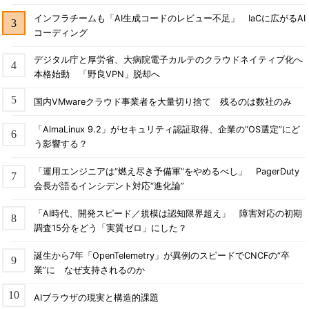
インフラチームも「AI生成コードのレビュー不足」 IaCに広がるAI
コーディング
デジタル庁と厚労省、大病院電子カルテのクラウドネイティブ化へ
本格始動 「野良VPN」脱却へ
国内VMwareクラウド事業者を大量切り捨て 残るのは数社のみ
「AlmaLinux 9.2」がセキュリティ認証取得、企業の“OS選定”にど
う影響する？
「運用エンジニアは“燃え尽き予備軍”をやめるべし」 PagerDuty
会長が語るインシデント対応“進化論”
「AI時代、開発スピード／規模は認知限界超え」 障害対応の初期
調査15分をどう「実質ゼロ」にした？
誕生から7年「OpenTelemetry」が異例のスピードでCNCFの“卒
業”に なぜ支持されるのか
AIブラウザの現実と構造的課題