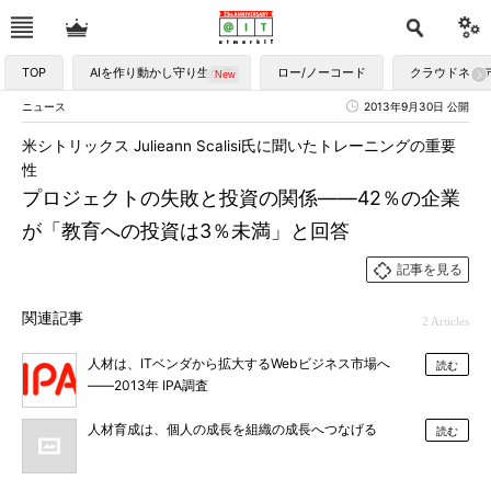
TOP
AIを作り動かし守り生かす
ロー/ノーコード
クラウドネイ
ニュース
2013年9月30日 公開
米シトリックス Julieann Scalisi氏に聞いたトレーニングの重要
性
プロジェクトの失敗と投資の関係――42％の企業
が「教育への投資は3％未満」と回答
記事を見る
関連記事
2 Articles
人材は、ITベンダから拡大するWebビジネス市場へ
読む
――2013年 IPA調査
人材育成は、個人の成長を組織の成長へつなげる
読む