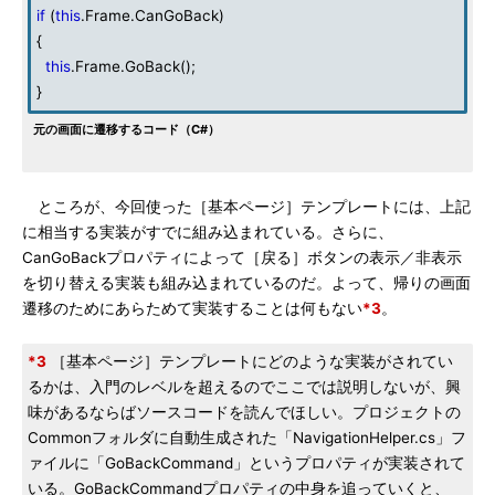
if
(
this
.Frame.CanGoBack)
{
this
.Frame.GoBack();
}
元の画面に遷移するコード（C#）
ところが、今回使った［基本ページ］テンプレートには、上記
に相当する実装がすでに組み込まれている。さらに、
CanGoBackプロパティによって［戻る］ボタンの表示／非表示
を切り替える実装も組み込まれているのだ。よって、帰りの画面
遷移のためにあらためて実装することは何もない
*3
。
*3
［基本ページ］テンプレートにどのような実装がされてい
るかは、入門のレベルを超えるのでここでは説明しないが、興
味があるならばソースコードを読んでほしい。プロジェクトの
Commonフォルダに自動生成された「NavigationHelper.cs」フ
ァイルに「GoBackCommand」というプロパティが実装されて
いる。GoBackCommandプロパティの中身を追っていくと、