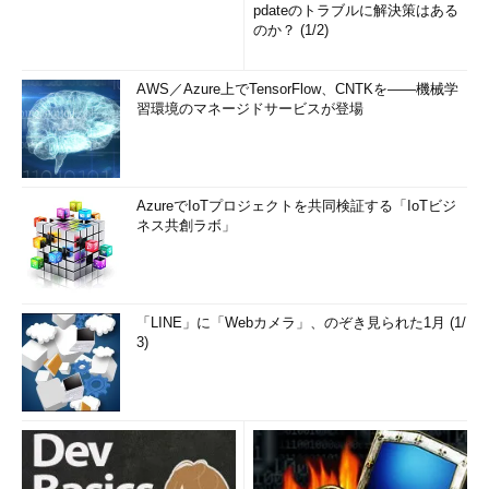
pdateのトラブルに解決策はある
のか？ (1/2)
AWS／Azure上でTensorFlow、CNTKを――機械学
習環境のマネージドサービスが登場
AzureでIoTプロジェクトを共同検証する「IoTビジ
ネス共創ラボ」
「LINE」に「Webカメラ」、のぞき見られた1月 (1/
3)