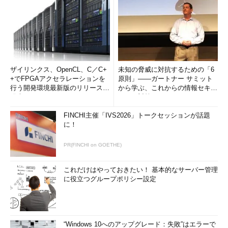
ザイリンクス、OpenCL、C／C+
未知の脅威に対抗するための「6
+でFPGAアクセラレーションを
原則」――ガートナー サミット
行う開発環境最新版のリリースを
から学ぶ、これからの情報セキュ
発表
リティ対策
FINCHI主催「IVS2026」トークセッションが話題
に！
PR(FINCHI on GOETHE)
これだけはやっておきたい！ 基本的なサーバー管理
に役立つグループポリシー設定
“Windows 10へのアップグレード：失敗”はエラーで