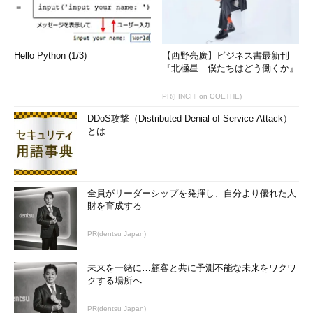
Hello Python (1/3)
【西野亮廣】ビジネス書最新刊
『北極星 僕たちはどう働くか』
PR(FINCHI on GOETHE)
DDoS攻撃（Distributed Denial of Service Attack）
とは
全員がリーダーシップを発揮し、自分より優れた人
財を育成する
PR(dentsu Japan)
未来を一緒に…顧客と共に予測不能な未来をワクワ
クする場所へ
PR(dentsu Japan)