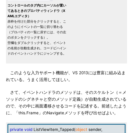
コントロールのタグ内にカーソルが置い
てあるときのプロパティウィンドウ（X
AMLエディタ）
赤枠を付けた部分をクリックすると、こ
のようにイベントの一覧に切り替わる
（プロパティの一覧に戻すには、その左
のボタンをクリックする）。
空欄をダブルクリックすると、イベント
の名前が自動生成され、コードビハイン
ドのイベントハンドラにジャンプする。
このような入力サポート機能が、VS 2013には豊富に組み込ま
れている。うまく活用してほしい。
さて、イベントハンドラのメソッドは、そのスケルトン（＝メ
ソッドのシグネチャと空のメソッド定義）が自動生成されている
ので、その中に画面遷移させるコードを記述する。前述したよう
に、「this.Frame」のNavigateメソッドを呼び出せばよい。
private
void
ListViewItem_Tapped(
object
sender,