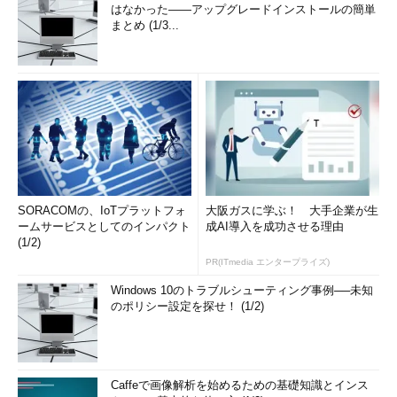
はなかった――アップグレードインストールの簡単
まとめ (1/3...
SORACOMの、IoTプラットフォ
大阪ガスに学ぶ！ 大手企業が生
ームサービスとしてのインパクト
成AI導入を成功させる理由
(1/2)
PR(ITmedia エンタープライズ)
Windows 10のトラブルシューティング事例──未知
のポリシー設定を探せ！ (1/2)
Caffeで画像解析を始めるための基礎知識とインス