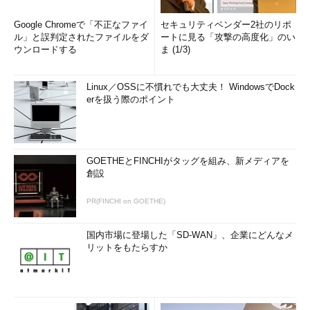
Google Chromeで「不正なファイ
セキュリティベンダー2社のリポ
ル」と誤判定されたファイルをダ
ートに見る「攻撃の高度化」のい
ウンロードする
ま (1/3)
Linux／OSSに不慣れでも大丈夫！ WindowsでDock
erを扱う際のポイント
GOETHEとFINCHIがタッグを組み、新メディアを
創設
PR(FINCHI on GOETHE)
国内市場に登場した「SD-WAN」、企業にどんなメ
リットをもたらすか