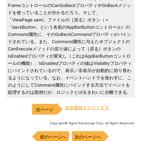
FrameコントロールのCanGoBackプロパティやGoBackメソッ
ドを使っていることが分かるだろう。そして、
「ViewPage.xaml」ファイルの［戻る］ボタン（＝
「backButton」という名前のAppBarButtonコントロール）の
Command属性に、そのGoBackCommandプロパティがバイン
ドされている。また、Command属性に与えたオブジェクトの
CanExecuteメソッドの戻り値によって［戻る］ボタンの
IsEnabledプロパティが変化し（これはAppBarButtonコントロ
ールの機能）、IsEnabledプロパティの値はVisibilityプロパティ
にバインドされているので、表示／非表示が自動的に切り替わ
るようになっている。なお、イベントハンドラを使わずに、こ
のようにしてCommand属性にバインドする方法でイベントを
処理するのは面倒だが、ロジックとUIをきれいに分離できる。
画面遷移をテストする
Copyright© Digital Advantage Corp. All Rights Reserved.
前のページへ
次のページへ