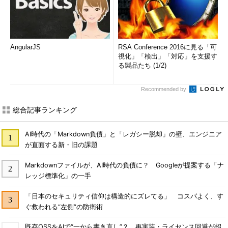
AngularJS
RSA Conference 2016に見る「可
視化」「検出」「対応」を支援す
る製品たち (1/2)
Recommended by
総合記事ランキング
AI時代の「Markdown負債」と「レガシー脱却」の壁、エンジニア
が直面する新・旧の課題
Markdownファイルが、AI時代の負債に？ Googleが提案する「ナ
レッジ標準化」の一手
「日本のセキュリティ信仰は構造的にズレてる」 コスパよく、す
ぐ救われる“左側”の防衛術
既存OSSをAIで“一から書き直し”？ 再実装・ライセンス回避が招