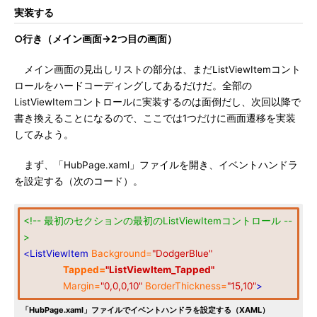
実装する
○行き（メイン画面→2つ目の画面）
メイン画面の見出しリストの部分は、まだListViewItemコント
ロールをハードコーディングしてあるだけだ。全部の
ListViewItemコントロールに実装するのは面倒だし、次回以降で
書き換えることになるので、ここでは1つだけに画面遷移を実装
してみよう。
まず、「HubPage.xaml」ファイルを開き、イベントハンドラ
を設定する（次のコード）。
<!-- 最初のセクションの最初のListViewItemコントロール --
>
<ListViewItem
Background=
"DodgerBlue"
Tapped=
"ListViewItem_Tapped"
Margin=
"0,0,0,10"
BorderThickness=
"15,10"
>
「HubPage.xaml」ファイルでイベントハンドラを設定する（XAML）