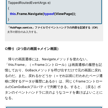
TappedRoutedEventArgs e)
{
this
.Frame.Navigate(
typeof
(ViewPage));
}
「HubPage.xaml.cs」ファイルでイベントハンドラの内容を記述する（C#）
太字の部分のみ入力する。
○帰り（2つ目の画面→メイン画面）
帰りの画面遷移には、Navigateメソッドを使わない。
「this.Frame」（＝Frameコントロール）は画面遷移の履歴を記
憶しており、GoBackメソッドを呼び出すだけで元の画面に戻れ
るのだ。また、戻れるかどうか（＝それ以前に行われたページ遷
移に関するデータが履歴にあるか）は、同じくFrameコントロー
ルのCanGoBackプロパティで判断できる。すると、［戻る］ボ
タンのイベントハンドラに次のようなコードを書けばよいことに
なる。