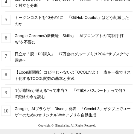
く対立と分断
トークンコストを10分の1に 「GitHub Copilot」はどう削減した
のか
Google Chromeの新機能「Skills」 AIプロンプトの“毎回手打
ち”を不要に
日立が「脱・PC購入」 17万台のグループ向けPCを“サブスク”で
調達へ
【Excel新関数】コピペじゃないよTOCOLだよ！ 表を一発でリス
ト化するTOCOL関数の基本と実践
“応用情報が消える”って本当？ 「生成AIパスポート」って何？
IT資格の今を読む
Google、AIブラウザ「Disco」発表 「Gemini 3」がタブ上でユー
ザーのためのオリジナルWebアプリを自動生成
Copyright © ITmedia Inc. All Rights Reserved.