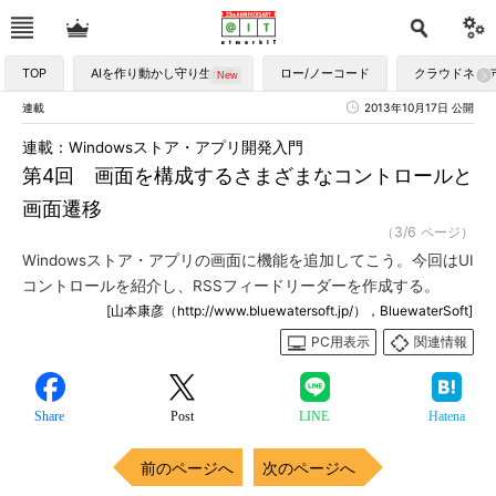
TOP
AIを作り動かし守り生かす
ロー/ノーコード
クラウドネイ
連載
2013年10月17日 公開
連載：Windowsストア・アプリ開発入門
第4回 画面を構成するさまざまなコントロールと
画面遷移
（3/6 ページ）
Windowsストア・アプリの画面に機能を追加してこう。今回はUI
コントロールを紹介し、RSSフィードリーダーを作成する。
[山本康彦（http://www.bluewatersoft.jp/），BluewaterSoft]
PC用表示
関連情報
Share
Post
LINE
Hatena
前のページへ
次のページへ