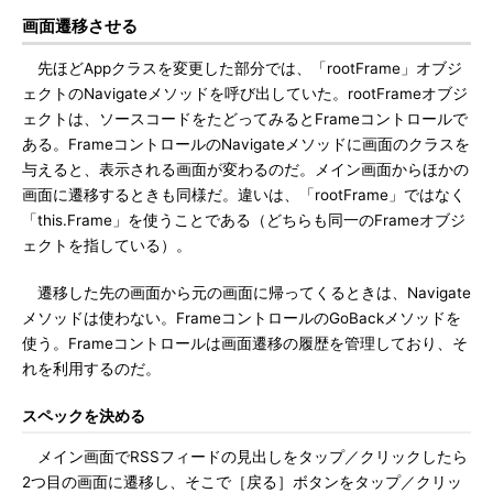
画面遷移させる
先ほどAppクラスを変更した部分では、「rootFrame」オブジ
ェクトのNavigateメソッドを呼び出していた。rootFrameオブジ
ェクトは、ソースコードをたどってみるとFrameコントロールで
ある。FrameコントロールのNavigateメソッドに画面のクラスを
与えると、表示される画面が変わるのだ。メイン画面からほかの
画面に遷移するときも同様だ。違いは、「rootFrame」ではなく
「this.Frame」を使うことである（どちらも同一のFrameオブジ
ェクトを指している）。
遷移した先の画面から元の画面に帰ってくるときは、Navigate
メソッドは使わない。FrameコントロールのGoBackメソッドを
使う。Frameコントロールは画面遷移の履歴を管理しており、そ
れを利用するのだ。
スペックを決める
メイン画面でRSSフィードの見出しをタップ／クリックしたら
2つ目の画面に遷移し、そこで［戻る］ボタンをタップ／クリッ