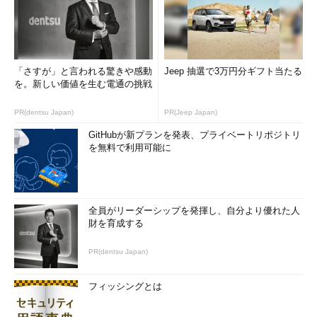
「さすが」と言われる驚きや感動
Jeep 抽選で3万円分ギフト当たる
を。新しい価値を生む電通の挑戦
PR(dentsu Japan)
PR(Jeep Japan)
GitHubが新プランを発表、プライベートリポジトリ
を無料で利用可能に
全員がリーダーシップを発揮し、自分より優れた人
財を育成する
PR(dentsu Japan)
フィッシングとは