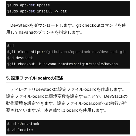
$sudo apt
-
get
 update

$sudo apt
-
get
 install 
-
y git
DevStackをダウンロードします。git checkoutコマンドを使
用してhavanaのブランチを指定します。
$cd

$git clone https
:
//github.com/openstack-dev/devstack.git
$cd devstack

$git checkout 
-
b havana remotes
/
origin
/
stable
/
havana
5. 設定ファイルlocalrcの記述
ディレクトリdevstackに設定ファイルlocalrcを作成します。
設定ファイルlocalrcに環境変数を設定することで、DevStackの
動作環境を設定できます。設定ファイルlocal.confへの移行が推
奨されていますが、本連載ではlocalrcを使用します。
$ cd 
~/
devstack

$ vi localrc