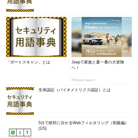
「ポートスキャン」とは
Jeepで家族と夏一番の大冒険
へ！
PR(Jeep Japan)
生体認証（バイオメトリクス認証）とは
5分で絶対に分かるWebフィルタリング（初級編）
(1/5)