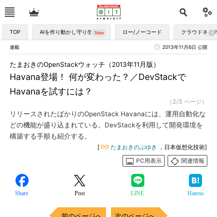
TOP
AIを作り動かし守り生かす
ロー/ノーコード
クラウドネイ
連載
2013年11月6日 公開
たまおきのOpenStackウォッチ（2013年11月版）
Havana登場！ 何が変わった？／DevStackで
Havanaを試すには？
（2/3 ページ）
リリースされたばかりのOpenStack Havanaには、運用自動化な
どの機能が盛り込まれている。DevStackを利用して開発環境を
構築する手順も紹介する。
[
たまおきのぶゆき
，日本仮想化技術]
PC用表示
関連情報
Share
Post
LINE
Hatena
前のページへ
次のページへ