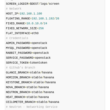
SCREEN_LOGDIR
=
$DEST
/
logs
/
# Network
HOST_IP
=
192.168
.
1.100
FLOATING_RANGE
=
192.168
.
1.192
/
26
FIXED_RANGE
=
10.0
.
10.0
/
24
FIXED_NETWORK_SIZE
=
256
FLAT_INTERFACE
=
# Credentials
ADMIN_PASSWORD
=
openstack

MYSQL_PASSWORD
=
openstack

RABBIT_PASSWORD
=
openstack

SERVICE_PASSWORD
=
openstack

SERVICE_TOKEN
=
# Github's Branch
GLANCE_BRANCH
=
stable
/
havana

HORIZON_BRANCH
=
stable
/
havana

KEYSTONE_BRANCH
=
stable
/
havana

NOVA_BRANCH
=
stable
/
havana

NEUTRON_BRANCH
=
stable
/
havana

HEAT_BRANCH
=
stable
/
havana

CEILOMETER_BRANCH
=
stable
/
# Neutron - Networking Service