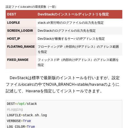
設定ファイルlocalrcの環境変数（一部）
DEST
DevStackのインストールディレクトリを指定
LOGFILE
stack.sh実行時のログファイルの出力先を指定
SCREEN_LOGDIR
DevStackのログファイルの出力先を指定
HOST_IP
DevStackが稼働するサーバのIPアドレスを指定
FLOATING_RANGE
フローティングIP（外部向けIPアドレス）のアドレス範囲
を指定
FIXED_RANGE
フィックスドIP（内部向けIPアドレス）のアドレス範囲を
指定
DevStackは標準で最新版のインストールを行いますが、設定
ファイルlocalrcの中でNOVA_BRANCH=stable/havanaのように
記述して、Havanaを指定してインストールできます。
DEST
=
/opt/
#Logging
LOGFILE
=
stack
.
sh
.
log

VERBOSE
=
True
LOG_COLOR
=
True