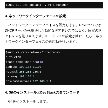
$sudo apt
-
get
 install 
-
y virt
-
manager
3. ネットワークインターフェイスの設定
ネットワークインターフェイスを設定します。DevStackでは
DHCPサーバから取得した動的なIPアドレスではなく、固定のIP
アドレスを割り当てます。IPアドレスの設定が終わったら、ネッ
トワークインターフェイスの再起動を行います。
$sudo vi 
/
etc
/
network
/
auto
 eth0

iface eth0 inet 
static
address 
192.168
.
1.100
netmask 
255.255
.
255.0
gateway 
192.168
.
1.1
dns
-
nameservers 
192.168
.
1.1
4. GitのインストールとDevStackのダウンロード
Gitをインストールします。