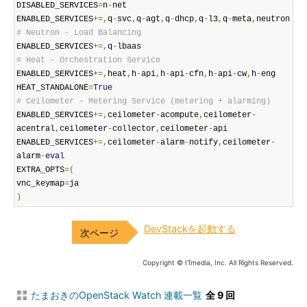
DISABLED_SERVICES
=
n
-
net

ENABLED_SERVICES
+=,
q
-
svc
,
q
-
agt
,
q
-
dhcp
,
q
-
l3
,
q
-
meta
,
# Neutron - Load Balancing
ENABLED_SERVICES
+=,
q
-
# Heat - Orchestration Service
ENABLED_SERVICES
+=,
heat
,
h
-
api
,
h
-
api
-
cfn
,
h
-
api
-
cw
,
h
-
eng

HEAT_STANDALONE
=
True
# Ceilometer - Metering Service (metering + alarming)
ENABLED_SERVICES
+=,
ceilometer
-
acompute
,
ceilometer
-
acentral
,
ceilometer
-
collector
,
ceilometer
-
api

ENABLED_SERVICES
+=,
ceilometer
-
alarm
-
notify
,
ceilometer
-
alarm
-
eval
EXTRA_OPTS
=(
vnc_keymap
=
)
DevStackを起動する
Copyright © ITmedia, Inc. All Rights Reserved.
たまおきのOpenStack Watch 連載一覧
全 9 回