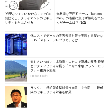
“必要ないもの／使わないもの”は
無慈悲な専門家チーム「kuroma
無効化し、クライアントのセキュ
me6」の暗躍に負けず勝利をつか
リティを向上させる
んだチームは？ (1/2)
低コストでデータの災害復旧対策を実現する新たな
SDS「ストレージレプリカ」とは
楽しさいっぱい！北海道・ニセコで避暑の夏旅 絶景
とアクティビティが揃う「ニセコ東急 グラン・ヒラ
フ」～東急不動産
PR(東急不動産)
ラック、「標的型攻撃対策指南書」を公開――最低
限のセキュリティ対策を網羅