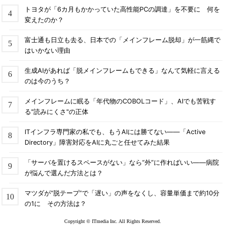
トヨタが「6カ月もかかっていた高性能PCの調達」を不要に 何を
変えたのか？
富士通も日立も去る、日本での「メインフレーム脱却」が一筋縄で
はいかない理由
生成AIがあれば「脱メインフレームもできる」なんて気軽に言える
のは今のうち？
メインフレームに眠る「年代物のCOBOLコード」、AIでも苦戦す
る"読みにくさ"の正体
ITインフラ専門家の私でも、もうAIには勝てない――「Active
Directory」障害対応をAIに丸ごと任せてみた結果
「サーバを置けるスペースがない」なら“外”に作ればいい――病院
が悩んで選んだ方法とは？
マツダが“脱テープ”で「遅い」の声をなくし、容量単価まで約10分
の1に その方法は？
Copyright © ITmedia Inc. All Rights Reserved.