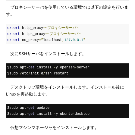
プロキシーサーバを使用している環境では以下の設定を行いま
す。
export
 http_proxy
=<プロキシーサーバ>
export
 https_proxy
=<プロキシーサーバ>
export
 no_proxy
=”
localhost
,
127.0
.
0.1
″
次にSSHサーバをインストールします。
$sudo apt
-
get
 install 
-
y openssh
-
server

$sudo 
/
etc
/
init
.
d
/
ssh restart
デスクトップ環境をインストールします。インストール後に
Linuxを再起動します。
$sudo apt
-
get
 update

$sudo apt
-
get
 install 
-
y ubuntu
-
desktop
仮想マシンマネージャをインストールします。