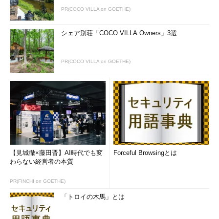
PR(COCO VILLA on GOETHE)
動画
が取得できませんでした
[Stanford Football: Point-Of-View Cam]。左上に小さ
シェア別荘「COCO VILLA Owners」3選
く表示されているのが撮影者＝Google Glass着用者。
撮影された映像は、テレビやモバイル端末の他、競技場
内の大型モニターにも表示可能だという
PR(COCO VILLA on GOETHE)
新コミッショナー、シルバー氏が目指す「NBA 3.0」
ところで、NBAでは1月末に、30年ぶりのトップ交代がある。
現コミッショナーのデビッド・スターン（David Stern）がト
ップに就任した1984年というと、米国はまだレーガン政権下
で、NBAでもマジック・ジョンソン（Ervin Magic Johnson）率
いるLAレイカーズとラリー・バード（Larry Bird）のボストン・
【見城徹×藤田晋】AI時代でも変
Forceful Browsingとは
わらない経営者の本質
セルティクスとの競り合いは既に始まっていたけれど、全体とし
てはまだまだマイナーなプロスポーツの1つに過ぎなかった……
PR(FINCHI on GOETHE)
そんな説明が、このトップ交代に焦点を当てたBusinessweekの
巻頭特集記事に出ている｡
「トロイの木馬」とは
He's Got Next: David Stern Passes the NBA to Adam