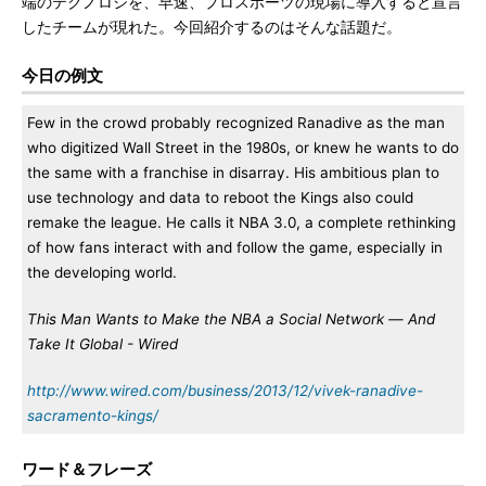
端のテクノロジを、早速、プロスポーツの現場に導入すると宣言
したチームが現れた。今回紹介するのはそんな話題だ。
今日の例文
Few in the crowd probably recognized Ranadive as the man
who digitized Wall Street in the 1980s, or knew he wants to do
the same with a franchise in disarray. His ambitious plan to
use technology and data to reboot the Kings also could
remake the league. He calls it NBA 3.0, a complete rethinking
of how fans interact with and follow the game, especially in
the developing world.
This Man Wants to Make the NBA a Social Network ― And
Take It Global - Wired
http://www.wired.com/business/2013/12/vivek-ranadive-
sacramento-kings/
ワード＆フレーズ