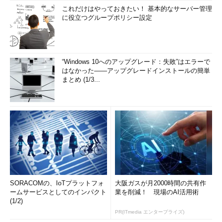
これだけはやっておきたい！ 基本的なサーバー管理
[2] as the man who digitized Wall Street in the 1980s, /
に役立つグループポリシー設定
[3] or knew he wants to do the same with a franchise in
disarray. /
“Windows 10へのアップグレード：失敗”はエラーで
[4] His ambitious plan to use technology and data to reboot
はなかった――アップグレードインストールの簡単
the Kings also could remake the league. /
まとめ (1/3...
[5] He calls it NBA 3.0, /
[6] a complete rethinking of how fans interact with and follow
the game, /
[7] especially in the developing world.
それぞれ、以下のように読み解ける。
SORACOMの、IoTプラットフォ
大阪ガスが月2000時間の共有作
ームサービスとしてのインパクト
業を削減！ 現場のAI活用術
(1/2)
[1] ラナディブのことを知っていた人は、群衆のなかにはおそら
くほとんどいなかっただろう。
PR(ITmedia エンタープライズ)