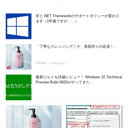
り、ドラフトで選ばれた2日後に薬物の過剰摂取で死亡した新人
選手（？）の例もあったりで、リーグ全体の評判もあまり芳しい
ものではなかった。さらに、選手やファンの大半が黒人だったせ
IEと.NET Frameworkのサポートポリシーが変わり
いで、スポンサーになる大手企業もなかった。
ます（1年後ですが……）
現在の繁栄ぶりからは想像がつきにくい話だが、そんな時代が
「NBA 1.0」だとすると、スターン時代の30年間はちょうど
「NBA 2.0」ということになろう。
「丁寧なクレンジングこそ、美肌作りの近道！」
アダム・シルバー（Adam Silver）次期コミッショナーの下
PR(DHC｜CanCam.jp)
で、「3.0」時代のNBAは本格的なグローバル展開を進め、サッ
カーに比肩する人気スポーツを目指すようだ。
最新ビルドを詳細レビュー！ Windows 10 Technical
Preview Build 9926がやってきた ...
今回引用した一節が出ているWired記事―― ラナディブとキン
グズのことを取り上げたもの―― の中には、「われわれはバス
ケットボールを21世紀のプレミア・スポーツにする機会を手にし
ている」「バスケットボールのビジネスは、実はソーシャルネッ
トワーク」「テクノロジを使って、このネットワークをグローバ
ルに広げられる」といったラナディブのコメントが出ている。