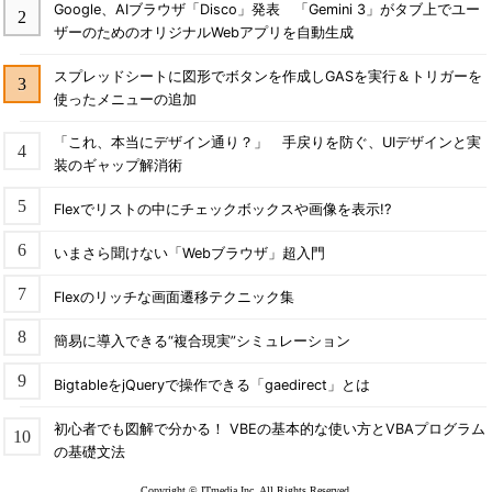
Google、AIブラウザ「Disco」発表 「Gemini 3」がタブ上でユー
ザーのためのオリジナルWebアプリを自動生成
スプレッドシートに図形でボタンを作成しGASを実行＆トリガーを
使ったメニューの追加
「これ、本当にデザイン通り？」 手戻りを防ぐ、UIデザインと実
装のギャップ解消術
Flexでリストの中にチェックボックスや画像を表示!?
いまさら聞けない「Webブラウザ」超入門
Flexのリッチな画面遷移テクニック集
簡易に導入できる“複合現実”シミュレーション
BigtableをjQueryで操作できる「gaedirect」とは
初心者でも図解で分かる！ VBEの基本的な使い方とVBAプログラム
の基礎文法
Copyright © ITmedia Inc. All Rights Reserved.