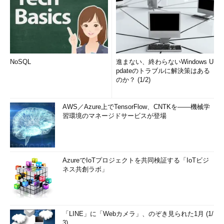
リコンバレー、ハリウッド、ニューヨーク、ワシントンなどの
話題を中心に世界のニュースをチェック。「三国大洋のメモ」
（ZDNet）「世界エンタメ経済学」（マイナビニュース）のコ
ラムも連載中。
NoSQL
進まない、終わらないWindows U
pdateのトラブルに解決策はある
のか？ (1/2)
AWS／Azure上でTensorFlow、CNTKを――機械学
習環境のマネージドサービスが登場
AzureでIoTプロジェクトを共同検証する「IoTビジ
ネス共創ラボ」
「LINE」に「Webカメラ」、のぞき見られた1月 (1/
3)