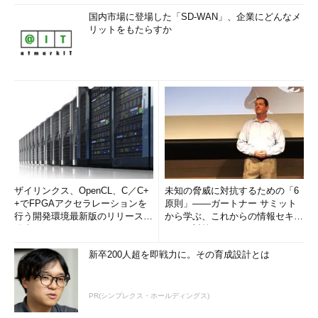
なお、米国時間21日にはHBO Sports（Time Warner傘下の有
料ケーブルTVチャネル）でラナディブを取り上げたドキュメン
国内市場に登場した「SD-WAN」、企業にどんなメ
リットをもたらすか
タリーが放映されていたようだ（下掲のビデオはその予告）。
Real Sports with Bryant Gumbel: NBA Owner Vivek
ザイリンクス、OpenCL、C／C+
未知の脅威に対抗するための「6
Ranadive Clip (HBO Sports)
+でFPGAアクセラレーションを
原則」――ガートナー サミット
行う開発環境最新版のリリースを
から学ぶ、これからの情報セキュ
文章の分解
発表
リティ対策
新卒200人超を即戦力に。その育成設計とは
上記の背景を踏まえて、冒頭の英文を少しずつ区切りながら読
み解いてみよう。
PR(シンプレクス・ホールディングス)
[1] Few in the crowd probably recognized Ranadive /