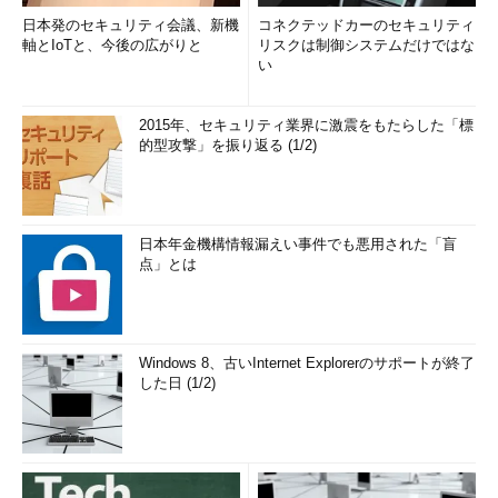
日本発のセキュリティ会議、新機
コネクテッドカーのセキュリティ
軸とIoTと、今後の広がりと
リスクは制御システムだけではな
Few in the crowd probably recognized Ranadive as the man
い
who digitized Wall Street in the 1980s, or knew he wants to do
the same with a franchise in disarray. His ambitious plan to
use technology and data to reboot the Kings also could
2015年、セキュリティ業界に激震をもたらした「標
的型攻撃」を振り返る (1/2)
remake the league. He calls it NBA 3.0, a complete rethinking
of how fans interact with and follow the game, especially in
the developing world.
日本年金機構情報漏えい事件でも悪用された「盲
【復習】
点」とは
1. ラナディブは1980年代に何をしたか
2. ラナディブの野心的な計画では、チームの再建（再起動）
Windows 8、古いInternet Explorerのサポートが終了
に何を利用するか
した日 (1/2)
三国大洋 プロフィール
オンラインニュース編集者。「広く、浅く」をモットーに、シ