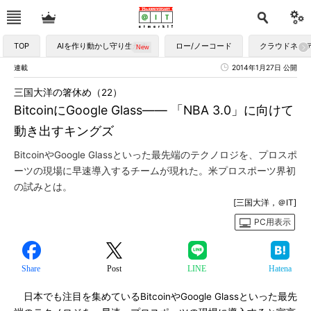
TOP
AIを作り動かし守り生かす
ロー/ノーコード
クラウドネイ
連載
2014年1月27日 公開
三国大洋の箸休め（22）
BitcoinにGoogle Glass―― 「NBA 3.0」に向けて
動き出すキングズ
BitcoinやGoogle Glassといった最先端のテクノロジを、プロスポ
ーツの現場に早速導入するチームが現れた。米プロスポーツ界初
の試みとは。
[三国大洋，＠IT]
PC用表示
Share
Post
LINE
Hatena
日本でも注目を集めているBitcoinやGoogle Glassといった最先