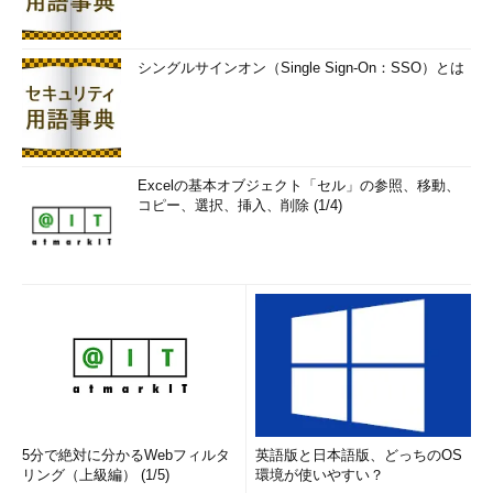
Silver
- Businessweek
シングルサインオン（Single Sign-On：SSO）とは
この年のドラフトでNBA入りしたマイケル・ジョーダン
（Michael Jordan）、ハキーム・オラジュワン（Hakeem
Olajuwon）、チャールズ・バークレー（Charles Barkley）、ジ
ョン・ストックトン（John Stockton）といったスター選手（い
ずれも後に殿堂入り）の活躍もあり、NBAはその後「米4大プロ
Excelの基本オブジェクト「セル」の参照、移動、
スポーツ」の仲間入りを果たす。特に1992年（バルセロナ五輪）
コピー、選択、挿入、削除 (1/4)
のドリームチーム以降は、世界的にも注目を集める存在へと変身
を遂げることになる。
ちなみに、デビッド・スターンがコミッショナーに就任する前
の1983年には、NBA全体の収入はわずか1億1800万ドル（それに
対し、現在の年間収入は約55億ドル）で、チームも安いところだ
と1500万～2000万ドル程度で買えたという。ちなみに、昨年ラ
ナディブらのオーナーグループがキングズを獲得した際には、過
去最高額となる5億3400万ドルを支払っていた。
5分で絶対に分かるWebフィルタ
英語版と日本語版、どっちのOS
また、当時は有名なコカイン中毒のスター選手が何人もいた
リング（上級編） (1/5)
環境が使いやすい？