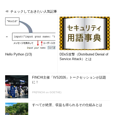
ゾンズ・ベンチャーズ（Horizons Ventures）などの有力投資家
が出資しており、これまでに
多くの媒体
でも取り上げられていた
チェックしておきたい人気記事
ようだ。
Google Glassでこれまでなかった角度の試合映像を
Google Glassの方は、キングズの選手に加え、チアリーダーや
専属アナウンサー、それにチームマスコット（ぬいぐるみ）など
もGoogle Glassを着用し、これまでになかった角度から試合会場
の模様を伝える、というものらしい。
Hello Python (1/3)
DDoS攻撃（Distributed Denial of
Service Attack）とは
まずは24日に行われる対インディアナ・ぺーサーズ戦で実験
導入を開始する。ただし選手が試合中に着用することは
まだ認め
られていない
ため、ファンが「選手の視点から試合を観る」こと
FINCHI主催「IVS2026」トークセッションが話題
はできないようだ。
に！
こちらの取り組みでキングズに協力するのは、クラウドオプテ
PR(FINCHI on GOETHE)
ィック（
CrowdOptic
）というサンフランシスコの企業。同社で
は既にスタンフォード大学のスポーツ・チームと協力してテスト
すべてが絶景、収益も得られるその仕組みとは
を進めているという。下掲の（アメリカン）フットボールの映像
はその一例だ。