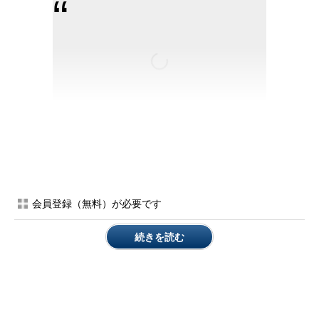
（Google Glassの実験導入を知らせるラナディブ自身のツイー
ト）
会員登録（無料）が必要です
このうちBitcoinの方は、ファンが同通貨を利用して試合のチケ
続きを読む
ットやチームのグッズを購入できるというもので、既に球団が運
営する実店舗では利用可能だ。3月1日からはオンライン販売でも
使えるようになるという。
キングズはこのためにビットペイ（BitPay）という決済業者と
提携したが、同社のCEOはTechCrunchに「キングズの球団関係