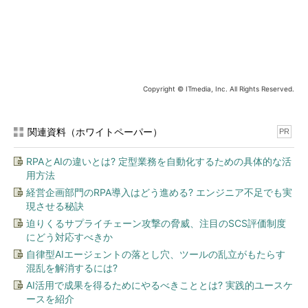
者とは前週のCES 2014で初めて知り合った。（略）それから1週
間もしないうちに提携が決まった」などと語っている。
Sacramento Kings Fans Can Now Buy Tickets And
Merchandise With Bitcoin Via BitPay
- TechCrunch
Copyright © ITmedia, Inc. All Rights Reserved.
前記のESPN記事によると、キングズではビットペイを経由す
ることで売上代金を現金で受け取れる。つまり、価値の上下動が
関連資料（ホワイトペーパー）
PR
激しいBitcoinのリスクを回避できる他、ビットペイには「取引1
件当たりいくら」という固定額の手数料を支払えばいいので、売
RPAとAIの違いとは? 定型業務を自動化するための具体的な活
上代金に応じて一定の割合（パーセンテージ）を取られるクレジ
用方法
ットカード決済などよりも正味の取り分が多くなるという。
経営企画部門のRPA導入はどう進める? エンジニア不足でも実
現させる秘訣
なお、ビットペイという決済業者には、ファウンダーズ・ファ
迫りくるサプライチェーン攻撃の脅威、注目のSCS評価制度
ンド（Founders Fund）―― ペイパル創業者の1人で、フェイス
にどう対応すべきか
ブックへの初期投資で大儲けしたピーター・ティール（Peter
自律型AIエージェントの落とし穴、ツールの乱立がもたらす
Thiel）が立ち上げたベンチャーキャピタル（VC）ファンドで、
混乱を解消するには?
ショーン・パーカー（Sean Parker）も在籍―― や、香港の大富
AI活用で成果を得るためにやるべきこととは? 実践的ユースケ
豪、リカシン（李嘉誠、LIKA－SHING）のVCファンド、ホライ
ースを紹介