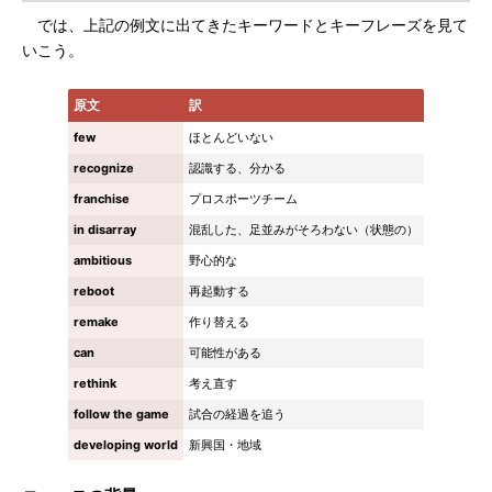
では、上記の例文に出てきたキーワードとキーフレーズを見て
いこう。
原文
訳
few
ほとんどいない
recognize
認識する、分かる
franchise
プロスポーツチーム
in disarray
混乱した、足並みがそろわない（状態の）
ambitious
野心的な
reboot
再起動する
remake
作り替える
can
可能性がある
rethink
考え直す
follow the game
試合の経過を追う
developing world
新興国・地域