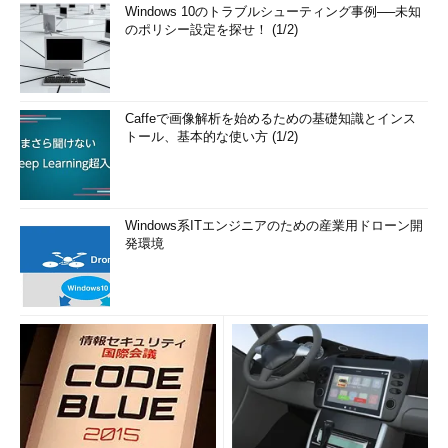
Windows 10のトラブルシューティング事例──未知
[2] 1980年代にウォール・ストリート（米金融業界）のデジタ
のポリシー設定を探せ！ (1/2)
ル化を進めた人間として
[3] あるいは混乱した状態にあるプロスポーツチームを相手
に、同じことをしたいと彼が思っていることを知っていた
Caffeで画像解析を始めるための基礎知識とインス
トール、基本的な使い方 (1/2)
[4] 彼の野心的な計画は、テクノロジとデータを活用してキン
グズを再起動させるというものだが、この計画がまたリーグ
（全体）を作り替える可能性もある
Windows系ITエンジニアのための産業用ドローン開
発環境
[5] 彼はそれをNBA 3.0と呼ぶ
[6] ファンとチームとの関わり方や試合の楽しみ方を全面的に
考え直す（こと）
[7] 特に先進国以外の地域で
もう一度英文を
では最後に、もう一度英文を読み直してみよう。