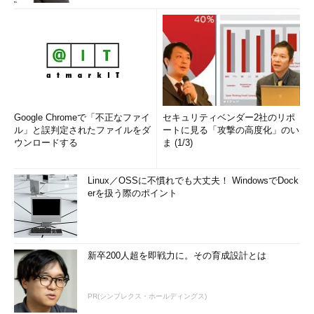
さて、肝心のキングズの調子はどうかといえば、シーズン前の
予想通り、いまなお下位に低迷し続けている。
ただし、今度のドラフト（6月下旬に実施予定）は、「2003年
以来の当たり年」とされるほどの逸材揃い。「どの選手が上位で
選ばれるか」といった話題がシーズン開幕前から盛り上がってい
るほどだ。そうした次世代のスーパースターを獲得してチームの
柱とするためには、もっと負けた方がいいといった状況だ。
Google Chromeで「不正なファイ
セキュリティベンダー2社のリポ
ル」と誤判定されたファイルをダ
ートに見る「攻撃の高度化」のい
おかしな話だが、ドラフトのくじ引きで有利な立場に立つため
ウンロードする
ま (1/3)
に、弱いチームではベテランの主力選手を手放するといったこと
が行われている。これも「前シーズンの成績が悪かった順にくじ
Linux／OSSに不慣れでも大丈夫！ WindowsでDock
を引く」という1985年に導入された仕組みのせいだ。
erを扱う際のポイント
つまり、キングズとしてはBitcoinやGoogle Glassのような材料
で話題作りをしながら、同時に「NBA 3.0」時代への地ならしを
進め、その上で「リーグ全体の将来を背負って立つような大型新
新卒200人超を即戦力に。その育成設計とは
人」を今年夏にうまく獲得できれば…… といった腹づもりかもし
れない。
PR(シンプレクス・ホールディングス)