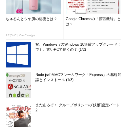
ちなみに、NBAでは欧州や南米出身の選手はもはや当たり前の
存在になっている。
リチャード・フロリダ（邦題『クリエイティブ資本論―新たな
ちゅるんとツヤ肌の秘密とは？
Google Chromeの「拡張機能」と
は？
経済階級の台頭』など複数の著書もある社会学者）によると、オ
リジナルのドリームチームが結成された1992年には21人しかいな
PR(DHC｜CanCam.jp)
かった外国人選手が、その後は年々増え続け、2012－13シーズ
祝、Windows 7のWindows 10無償アップグレード！
ン開幕時には
過去最高の84人
に達していたという。1チーム当た
でも、古いPCで動くの？ (1/2)
り多めに見積もって15人、30チームとして、リーグ全体で450人
だから、84人というのは相当な割合である｡
The Remarkable Global Diversity of the NBA - The
Node.jsのMVCフレームワーク「Express」の基礎知
Atlantic Cities
識とインストール (1/3)
一方、既に毎週NBAの試合が全国放映されている中国や、自国
出身のオーナー（ブルックリン・ネッツのミハイル・プロコーロ
フ）がいるロシアとは異なり、インドはNBAにとってほとんど手
まだあるぞ！ グループポリシーの“鉄板”設定パート
付かずの市場。そうした点でも、ラナディブがこれから果たす役
2
割はかなり重要なものになると思われる。