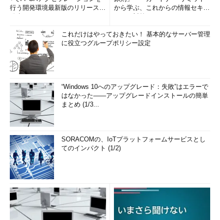
行う開発環境最新版のリリースを
から学ぶ、これからの情報セキュ
発表
リティ対策
これだけはやっておきたい！ 基本的なサーバー管理
に役立つグループポリシー設定
“Windows 10へのアップグレード：失敗”はエラーで
はなかった――アップグレードインストールの簡単
まとめ (1/3...
SORACOMの、IoTプラットフォームサービスとし
てのインパクト (1/2)