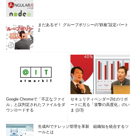
まだあるぞ！ グループポリシーの“鉄板”設定パート
2
Google Chromeで「不正なファイ
セキュリティベンダー2社のリポ
ル」と誤判定されたファイルをダ
ートに見る「攻撃の高度化」のい
ウンロードする
ま (1/3)
生成AIでナレッジ管理を革新 組織知を統合するツ
ールとは