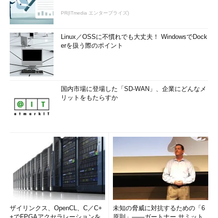
PR(ITmedia エンタープライズ)
Linux／OSSに不慣れでも大丈夫！ WindowsでDock
erを扱う際のポイント
国内市場に登場した「SD-WAN」、企業にどんなメ
リットをもたらすか
ザイリンクス、OpenCL、C／C+
未知の脅威に対抗するための「6
+でFPGAアクセラレーションを
原則」――ガートナー サミット