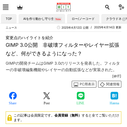
TOP
AIを作り動かし守り生かす
ロー/ノーコード
クラウドネイ
2025年4月14日 更新
ニュース
2025年4月12日 公開
変更点のハイライトを紹介
GIMP 3.0公開 非破壊フィルターやレイヤー拡張
など、何ができるようになった？
GIMPの開発チームはGIMP 3.0のリリースを発表した。フィルタ
ーの非破壊編集機能やレイヤーの自動拡張などが実装された。
[＠IT]
PC用表示
関連情報
Share
Post
LINE
Hatena
この記事は会員限定です。
会員登録（無料）
すると全てご覧いただけ
ます。