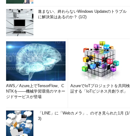
進まない、終わらないWindows Updateのトラブル
に解決策はあるのか？ (1/2)
AWS／Azure上でTensorFlow、C
AzureでIoTプロジェクトを共同検
NTKを――機械学習環境のマネー
証する「IoTビジネス共創ラボ」
ジドサービスが登場
「LINE」に「Webカメラ」、のぞき見られた1月 (1/
3)