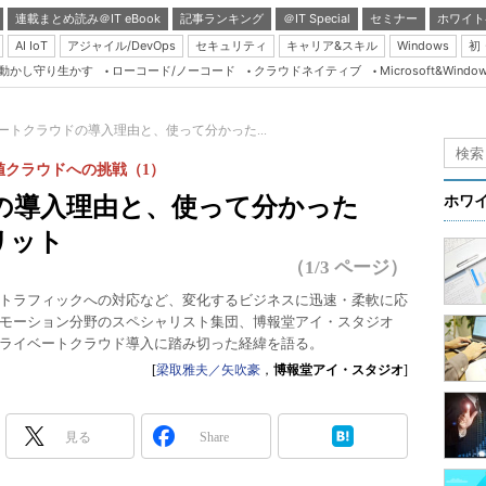
連載まとめ読み＠IT eBook
記事ランキング
＠IT Special
セミナー
ホワイト
AI IoT
アジャイル/DevOps
セキュリティ
キャリア&スキル
Windows
初
り動かし守り生かす
ローコード/ノーコード
クラウドネイティブ
Microsoft&Windo
Server & Storage
HTML5 + UX
ートクラウドの導入理由と、使って分かった...
Smart & Social
値クラウドへの挑戦（1）
Coding Edge
の導入理由と、使って分かった
ホワ
Java Agile
リット
Database Expert
（1/3 ページ）
Linux ＆ OSS
トラフィックへの対応など、変化するビジネスに迅速・柔軟に応
モーション分野のスペシャリスト集団、博報堂アイ・スタジオ
Master of IP Networ
ライベートクラウド導入に踏み切った経緯を語る。
Security & Trust
[
梁取雅夫／矢吹豪
，
博報堂アイ・スタジオ
]
Test & Tools
Insider.NET
見る
Share
ブログ