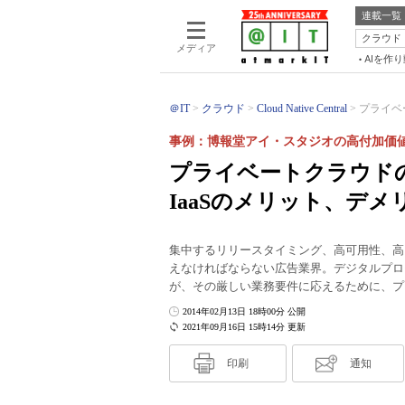
連載一覧
クラウド
メディア
AIを作
＠IT
クラウド
Cloud Native Central
プライベ
事例：博報堂アイ・スタジオの高付加価
プライベートクラウド
IaaSのメリット、デメ
集中するリリースタイミング、高可用性、高
えなければならない広告業界。デジタルプロ
が、その厳しい業務要件に応えるために、プ
2014年02月13日 18時00分 公開
2021年09月16日 15時14分 更新
印刷
通知