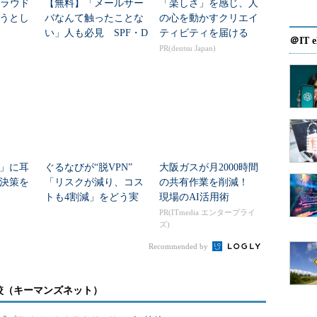
クラウド
【無料】「メールサー
「楽しさ」を感じ、人
うとし
バなんて触ったことな
の心を動かすクリエイ
い」人も必見 SPF・D
ティビティを届ける
＠IT e
KIM・DMARCの基礎が
PR(dentsu Japan)
学べる電子書籍75ペー
ジ
／TechTargetジャパン「クラウド導入に関する読者調査結果リ
」に耳
ぐるなびが“脱VPN”
大阪ガスが月2000時間
決策を
「リスクが減り、コス
の共有作業を削減！
トも4割減」をどう実
現場のAI活用術
パン「クラウド導入に関する読者調査結果リポート（2013年
現？
PR(ITmedia エンタープライ
ズ)
Recommended by
、IT基盤を仮想化して全社のリソースを一元管理
ス提供を迅速化・効率化することにあります。前述
較（キーマンズネット）
、「プライベートクラウド」の理解度・認知度も着
いでしょうか。ただ関心があるとはいえ、その導入