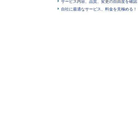
サービス内容、品質、変更の自由度を確認
に至るまでには、システム基盤の在
自社に最適なサービス、料金を見極める！『I
ことを検討しなければなりません。
「では今現在、実際にプライベー
を経てその導入に至ったのか？」――
え、弊社、博報堂アイ・スタジオの
を含めて紹介していくものです。
集中するリリースタイミングへの
の対応、大規模プロモーションに対
に迅速・柔軟に応えなければならな
も物理サーバーの時代から、さまざ
トクラウドに関心はあるが、導入に
リットをもたらしてくれるのか知り
までの道のりを、ぜひ参考にしてい
優れたクリエイティブと、ス