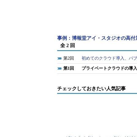
事例：博報堂アイ・スタジオの高付
全 2 回
出典：「2012年2月と比較したプライベートク
る読者調査結果リポート（2013年3月） 
2
初めてのクラウド導入、パ
技術を活用し、自社または提供事業者側のデ
1
プライベートクラウドの導入
によって、ユーザーにコンピュータリソース
プライベートクラウドに期待するこ
チェックしておきたい人気記事
（60.3％）、「運用コストの削減」
（50.4％）と続いています。