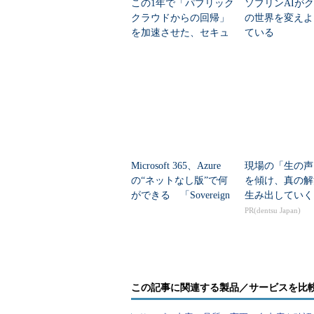
この1年で「パブリック
ソブリンAIが
クラウドからの回帰」
の世界を変えよ
を加速させた、セキュ
ている
リティだけでは語れな
い変化
Microsoft 365、Azure
出典：「プライベートクラウドに期待すること」
現場の「生の声
ポート（2013年3月）
の“ネットなし版”で何
を傾け、真の解
ができる 「Sovereign
生み出していく
参考リンク：
TechTargetジャ
Private Cloud」...
PR(dentsu Japan)
3月）
プライベートクラウドの基本要件は
し、自動化の仕組みによってリソー
この記事に関連する製品／サービスを比
の導入率と期待項目を併せて見ると
実に向上しているといえるのではな