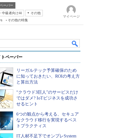
ペーパー
・中級者向けAI
その他
マイページ
ws
その他の特集
イトペーパー
リーガルテック予算確保のため
に知っておきたい、ROIの考え方
と算出方法
“クラウド3巨人”のサービスだけ
k
ではダメ? IoTビジネスを成功さ
せるヒント
6つの観点から考える、セキュア
なクラウド移行を実現するベス
トプラクティス
IT人材不足下でオンプレSystem