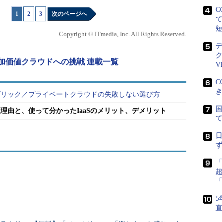
C
1
|
2
|
3
次のページへ
Copyright © ITmedia, Inc. All Rights Reserved.
加価値クラウドへの挑戦 連載一覧
V
C
ラウドの導入状況」／TechTargetジャパン「クラウド導入に関す
調査は「プライベートクラウド」を「仮想化や標準化、自動化などの
ブリック／プライベートクラウドの失敗しない選び方
ータセンターに自社専用の統合的なシステム環境を構築すること
国
理由と、使って分かったIaaSのメリット、デメリット
を柔軟・迅速に提供するサービス」と定義して実施
ととしても、「ITリソースの効率的な利用」
（59.6％）、「運用管理の一元化・効率化」
5