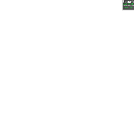
ネスを紹介しておきましょう。博報堂アイ・スタジ
プロモーションにおける制作・運用を担当する会社と
ctive Creative Frontline」の企業理念の下、多数
ています。カンヌライオンズ国際クリエイティビテ
広告祭などにも作品を出展しており、うれしいこと
してはアカウント、企画、デザイナー、映像制作、フ
サイドエンジニア、インフラエンジニア、解析エン
ど、さまざまな仕事を専門的に行うデジタル領域の
。
ル領域全般の受託制作（企画／制作／開発／運営／
、「Yahoo! JAPAN年賀状」といったクラウドサ
向けのサービス開発やアプリ制作、SNS、
e：インターネット上の施策をリアルでのマーケティング施策につな
ョンも提供。膨大な同時アクセス数、注文数といっ