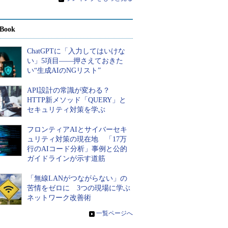
Book
ChatGPTに「入力してはいけな
い」5項目――押さえておきた
い“生成AIのNGリスト”
API設計の常識が変わる？
HTTP新メソッド「QUERY」と
セキュリティ対策を学ぶ
フロンティアAIとサイバーセキ
ュリティ対策の現在地 「17万
行のAIコード分析」事例と公的
ガイドラインが示す道筋
「無線LANがつながらない」の
苦情をゼロに 3つの現場に学ぶ
ネットワーク改善術
»
一覧ページへ