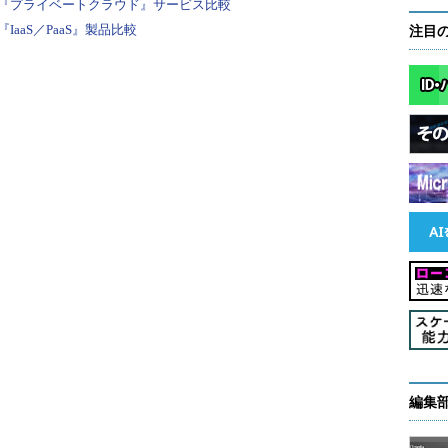
『プライベートクラウド』サービス比較
り方について、業務要件に基づきつつ、さまざまな
aaS／PaaS』製品比較
注目
トクラウドを活用している企業は、どのような経緯
 本連載は、そうした＠IT編集部のリクエストに応
プライベートクラウド導入事例を、その背景と経緯
対応や、媒体出稿時の高可用性、高トラフィックへ
応するスケーリングなど、移り変わるビジネス要件
い広告業界。こうした要件に応えるために、弊社で
まな検討・施策を実施してきました。「プライベー
は不安がある」「どのような要件に、どのようなメ
たい」といった方々に、プライベートクラウド導入
ただければと思います。
編集
ピード・柔軟性のあるシステム運用がキモ