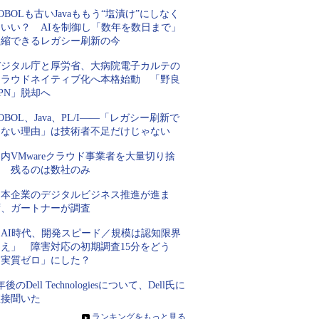
OBOLも古いJavaももう“塩漬け”にしなく
ていい？ AIを制御し「数年を数日まで」
短縮できるレガシー刷新の今
デジタル庁と厚労省、大病院電子カルテの
クラウドネイティブ化へ本格始動 「野良
PN」脱却へ
OBOL、Java、PL/I――「レガシー刷新で
きない理由」は技術者不足だけじゃない
内VMwareクラウド事業者を大量切り捨
て 残るのは数社のみ
日本企業のデジタルビジネス推進が進ま
ず、ガートナーが調査
「AI時代、開発スピード／規模は認知限界
超え」 障害対応の初期調査15分をどう
「実質ゼロ」にした？
年後のDell Technologiesについて、Dell氏に
直接聞いた
»
ランキングをもっと見る