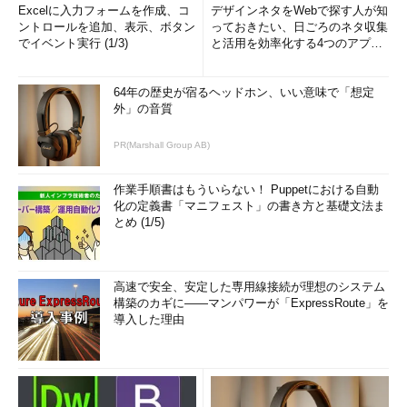
Excelに入力フォームを作成、コ
デザインネタをWebで探す人が知
ントロールを追加、表示、ボタン
っておきたい、日ごろのネタ収集
でイベント実行 (1/3)
と活用を効率化する4つのアプリ
(1/3)
64年の歴史が宿るヘッドホン、いい意味で「想定
外」の音質
PR(Marshall Group AB)
作業手順書はもういらない！ Puppetにおける自動
化の定義書「マニフェスト」の書き方と基礎文法ま
とめ (1/5)
高速で安全、安定した専用線接続が理想のシステム
構築のカギに――マンパワーが「ExpressRoute」を
導入した理由