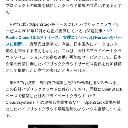
プロジェクトの成果を軸にしたクラウド環境の共通化であるとす
る。
HPでは既にOpenStackをベースにしたパブリッククラウドサ
ービスを2013年12月から正式提供している（関連記事：
HP
Public Cloud 13.5がリリース、管理コンソールはHorizonをベー
スに刷新
）。真壁氏は講演で、今後、日本国内にデータセンター
拠点を開設する考えを示した。これは、同社のプライベートクラ
ウドソリューションとの密な連携が可能なサービスとして、日本
企業の要請に則したパブリッククラウドサービス提供を付加価値
として提供したい意向の表れだと考えられる。
米HPでは現在、自社内で構築した20のAWS利用システムを、
この自社パブリッククラウドに移行しており、同様にOpenStack
ベースで構築した社内プライベートクラウド（HP
CloudSsystem）との連携も実践するなど、OpenStack環境を軸
としたハイブリッドクラウド環境運用のノウハウを蓄積しつつあ
る。