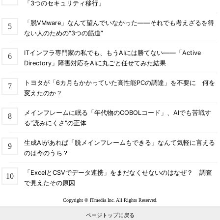
「3つのセキュリティ移行」
「脱VMware」なんて望んでいなかった――それでも考えざるを得
ない人のための“3つの筋道”
ITインフラ専門家の私でも、もうAIには勝てない――「Active
Directory」障害対応をAIに丸ごと任せてみた結果
トヨタが「6カ月もかかっていた高性能PCの調達」を不要に 何を
変えたのか？
メインフレームに眠る「年代物のCOBOLコード」、AIでも苦戦す
る"読みにくさ"の正体
生成AIがあれば「脱メインフレームもできる」なんて気軽に言える
のは今のうち？
「ExcelとCSVでデータ連携」をまだなくせないのはなぜ？ 調査
で見えたその原因
Copyright © ITmedia Inc. All Rights Reserved.
ページトップに戻る