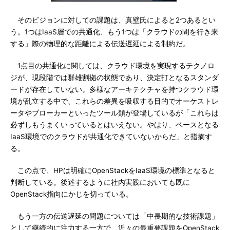
そのビジョンに対しての課題は、真壁氏によると2つあるとい
う。1つはIaaS層での共通化、もう1つは「クラウドの間を行き来
する」際の物理的な距離による伝送遅延による制約だ。
1点目の共通化に関しては、クラウド環境を実現するテクノロ
ジが、現段階では群雄割拠の状態であり、決定打となるスタンダ
ードが存在していない。多様なアーキテクチャを持つクラウド環
境が乱立する中で、これらの差異を吸収する目的でオーケストレ
ータやブローカーといったツール類が登場しているが「これらは
必ずしもうまくいっているとはいえない。やはり、ベースとなる
IaaS環境でのクラウドが共通化できていないからだ」と指摘す
る。
この点で、HPは明確にOpenStackをIaaS環境の標準となると
判断している。後述するように社内実践においても既に
OpenStack指向にかじを切っている。
もう一方の伝送遅延の問題については「中長期的な技術課題」
として継続的に注力する一方で、近々の最重要課題をOpenStack