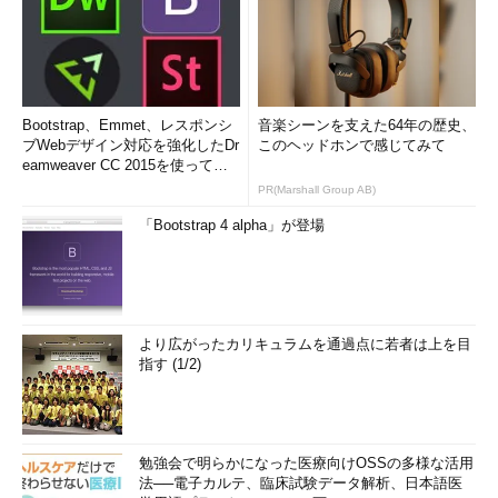
Bootstrap、Emmet、レスポンシ
音楽シーンを支えた64年の歴史、
ブWebデザイン対応を強化したDr
このヘッドホンで感じてみて
eamweaver CC 2015を使って
み...
PR(Marshall Group AB)
「Bootstrap 4 alpha」が登場
より広がったカリキュラムを通過点に若者は上を目
指す (1/2)
勉強会で明らかになった医療向けOSSの多様な活用
法──電子カルテ、臨床試験データ解析、日本語医