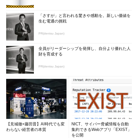
「さすが」と言われる驚きや感動を。新しい価値を
生む電通の挑戦
PR(dentsu Japan)
全員がリーダーシップを発揮し、自分より優れた人
財を育成する
PR(dentsu Japan)
【見城徹×藤田晋】AI時代でも変
NICT、サイバー脅威情報を自動
わらない経営者の本質
集約できるWebアプリ「EXIST」
を公開