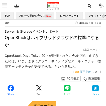
TOP
AIを作り動かし守り生かす
ロー/ノーコード
クラウドネイ
連載
2014年2月14日 公開
Server ＆ Storageイベントレポート
OpenStackはハイブリッドクラウドの標準になる
か
（2/2 ページ）
OpenStack Days Tokyo 2014が開催された。会場で聞こえてき
たのは、いま、まさにクラウドネイティブなアーキテクチャ、標
準アーキテクチャが必要である、という意見だ。
[
原田美穂
，＠IT]
PC用表示
関連情報
Share
Post
LINE
Hatena
前のページへ