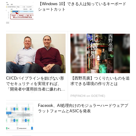
【Windows 10】できる人は知っているキーボード
ショートカット
CI/CDパイプラインを妨げない形
【西野亮廣】つくりたいものを追
でセキュリティを実現すれば、
求できる環境の作り方とは
「開発者や運用担当者に嫌われな
いWAF」は可能か
PR(FINCHI on GOETHE)
Faceook、AI処理向けのモジュラーハードウェアプ
ラットフォームとASICを発表