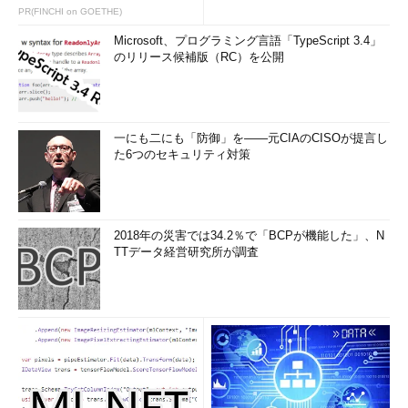
PR(FINCHI on GOETHE)
Microsoft、プログラミング言語「TypeScript 3.4」
のリリース候補版（RC）を公開
一にも二にも「防御」を――元CIAのCISOが提言し
た6つのセキュリティ対策
2018年の災害では34.2％で「BCPが機能した」、N
TTデータ経営研究所が調査