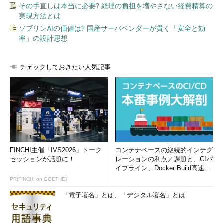
その手直しは本当に必要? 経理の負担を増やさない経費精算の
実現方法とは
ソブリンAIの価値は? 国産サーバベンダーが貫く「安全と効
率」の設計思想
チェックしておきたい人気記事
FINCHI主催「IVS2026」トーク
コンテナベースの継続的インテグ
セッションが話題に！
レーションの利点／課題と、CIパ
イプライン、Docker Build高速化
のコツ (1/2...
PR(FINCHI on GOETHE)
「電子署名」とは、「デジタル署名」とは