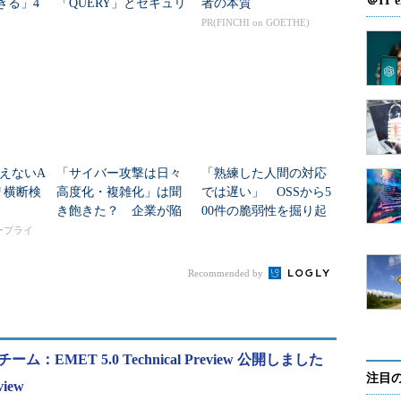
＠IT e
きる」4
「QUERY」とセキュリ
者の本質
ィ対策
ティ対策を学ぶ
PR(FINCHI on GOETHE)
net Explorer 9/10に対するゼロデイ攻撃に対して
.0 テクニカルプレビューによる緩和策は有効であると説
えないA
「サイバー攻撃は日々
「熟練した人間の対応
リ横断検
高度化・複雑化」は聞
では遅い」 OSSから5
き飽きた？ 企業が陥
00件の脆弱性を掘り起
る「複雑化のわな」
こした「Claude Code Se
タープライ
curity」
Recommended by
ム：EMET 5.0 Technical Preview 公開しました
注目
view