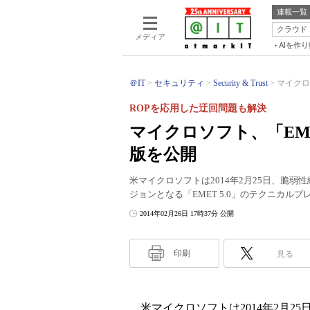
連載一覧
クラウド
メディア
AIを作
＠IT
セキュリティ
Security & Trust
マイクロ
ROPを応用した迂回問題も解決
マイクロソフト、「EME
版を公開
米マイクロソフトは2014年2月25日、脆弱性緩和ツール「
ジョンとなる「EMET 5.0」のテクニカル
2014年02月26日 17時37分 公開
印刷
見る
米マイクロソフトは2014年2月25日、脆弱性緩