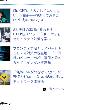
Book
ChatGPTに「入力してはいけな
い」5項目――押さえておきた
い“生成AIのNGリスト”
API設計の常識が変わる？
HTTP新メソッド「QUERY」と
セキュリティ対策を学ぶ
フロンティアAIとサイバーセキ
ュリティ対策の現在地 「17万
行のAIコード分析」事例と公的
ガイドラインが示す道筋
「無線LANがつながらない」の
苦情をゼロに 3つの現場に学ぶ
ネットワーク改善術
»
一覧ページへ
のテーマ