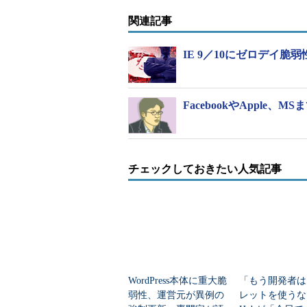
（EAF）を強化したもので、NTDLL.D
関連記事
の出力に対する保護も追加した。
IE 9／10にゼロデイ脆弱
先に米国のセキュリティ企業、Bromiumが、
れる攻撃手法の応用によってEME
ョン5.0で実装されるEAF+はこの
FacebookやApple
攻撃手法を防ぐという。
チェックしておきたい人気記事
WordPress本体に重大脆
「もう開発者は
弱性、運営元が異例の
レットを使うな」