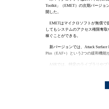
Toolkit」（EMET）の次期バージ
開した。
EMETはマイクロソフトが無償で
してもシステムのアクセス権限奪取
稼ぐことができる。
新バージョンでは、Attack Surface Reduct
Plus（EAF+）という2つの緩和機
ASRでは、特定のライブラリやプ
「Microsoft Wordでは、Adobe Fl
Explorerのインターネット ゾー
ト ゾーンでは許可する」といった
れにより、悪意あるFlashやJavaを
みをブロックし、被害を防ぐことが
EAF+は、既に提供済みの「エクス