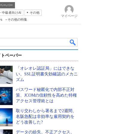
ペーパー
・中級者向けAI
その他
マイページ
ws
その他の特集
イトペーパー
「オレオレ認証局」にはできな
い、SSL証明書失効確認のメカニ
ズム
パスワード秘匿化で内部不正対
k
策、JCOMの信頼性を高めた特権
アクセス管理術とは
取り交わしから署名まで2週間、
名阪急配は非効率な雇用契約を
どう改善した?
データの紛失、不正アクセス、