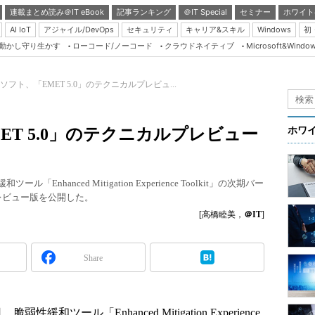
連載まとめ読み＠IT eBook
記事ランキング
＠IT Special
セミナー
ホワイト
AI IoT
アジャイル/DevOps
セキュリティ
キャリア&スキル
Windows
初
り動かし守り生かす
ローコード/ノーコード
クラウドネイティブ
Microsoft&Windo
Server & Storage
HTML5 + UX
ソフト、「EMET 5.0」のテクニカルプレビュ...
Smart & Social
Coding Edge
T 5.0」のテクニカルプレビュー
ホワ
Java Agile
Database Expert
Enhanced Mitigation Experience Toolkit」の次期バー
Linux ＆ OSS
プレビュー版を公開した。
Master of IP Networ
[高橋睦美，
＠IT
]
Security & Trust
Share
Test & Tools
Insider.NET
ブログ
和ツール「Enhanced Mitigation Experience