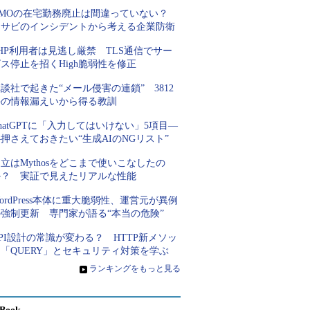
GMOの在宅勤務廃止は間違っていない？
ワサビのインシデントから考える企業防衛
HP利用者は見逃し厳禁 TLS通信でサー
ス停止を招くHigh脆弱性を修正
談社で起きた“メール侵害の連鎖” 3812
件の情報漏えいから得る教訓
hatGPTに「入力してはいけない」5項目―
押さえておきたい“生成AIのNGリスト”
立はMythosをどこまで使いこなしたの
か？ 実証で見えたリアルな性能
ordPress本体に重大脆弱性、運営元が異例
の強制更新 専門家が語る“本当の危険”
PI設計の常識が変わる？ HTTP新メソッ
「QUERY」とセキュリティ対策を学ぶ
»
ランキングをもっと見る