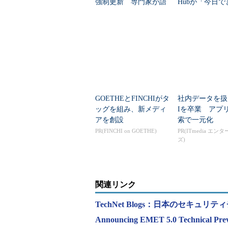
強制更新 専門家が語
Hubが「今日で
る“本当の危険”
つのセキュリテ
を紹介
マイクロソフトは、先日報告されたInter
も、EAF+を有効にしたEMET 5
GOETHEとFINCHIがタ
社内データを扱
明している。
ッグを組み、新メディ
Iを卒業 アプ
アを創設
索で一元化
PR(FINCHI on GOETHE)
PR(ITmedia エン
ズ)
関連リンク
TechNet Blogs：日本のセキュリティチー
Announcing EMET 5.0 Technical Pre