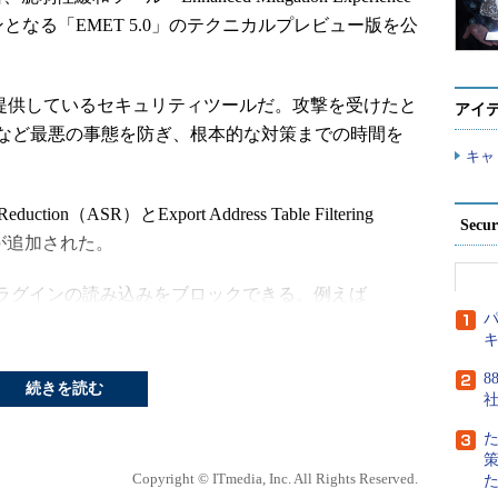
ョンとなる「EMET 5.0」のテクニカルプレビュー版を公
提供しているセキュリティツールだ。攻撃を受けたと
アイ
など最悪の事態を防ぎ、根本的な対策までの時間を
キャ
ion（ASR）とExport Address Table Filtering
Secu
能が追加された。
ラグインの読み込みをブロックできる。例えば
パ
ash Playerプラグインの読み込みを行わない」「Internet
ンではJavaプラグインの読み込みを拒否し、イントラネッ
8
具合に、レジストリの設定によって制御が可能だ。こ
続きを読む
埋め込んだWordやExcelドキュメントを開いても読み込
できる。
Copyright © ITmedia, Inc. All Rights Reserved.
ポート アドレス テーブル フィルタリング」