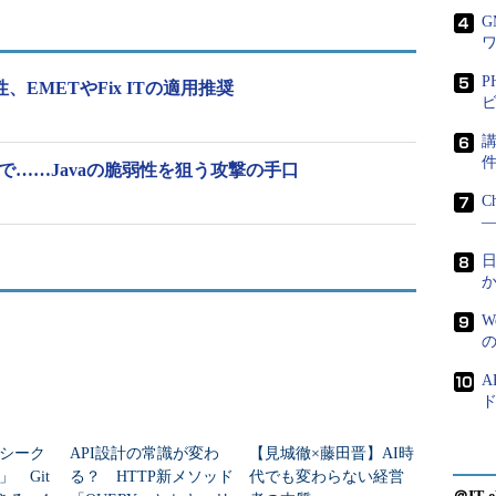
LLおよびKERNEL32.DLLに加え、KERNELBASE
P
性、EMETやFix ITの適用推奨
ROP（Return-Oriented Programming）と呼ば
ビ
Tによる保護を迂回できることを指摘していた。バージ
講
問題も修正。動的なROPガジェットを生成しようとする
、MSまで……Javaの脆弱性を狙う攻撃の手口
C
―
日
W
A
ド
シーク
API設計の常識が変わ
【見城徹×藤田晋】AI時
 Git
る？ HTTP新メソッド
代でも変わらない経営