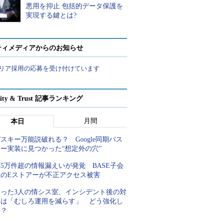
悪用を抑止 包括的データ保護を
実現する鍵とは?
ティメディアからのお知らせ
リア採用の応募を受け付けています
rity & Trust 記事ランキング
月間
本日
スキー万能説破れる？ Google同期パス
キー実装に見つかった“想定外の穴”
85万件超の情報漏えいが発覚 BASE子会
社のEストアーが不正アクセス被害
たった3人の情シス室、インシデント後の対
策は「むしろ運用を減らす」 どう強化し
た？