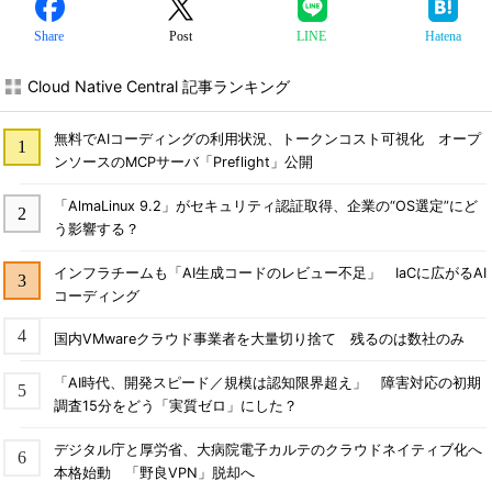
Share
Post
LINE
Hatena
Cloud Native Central 記事ランキング
無料でAIコーディングの利用状況、トークンコスト可視化 オープ
ンソースのMCPサーバ「Preflight」公開
「AlmaLinux 9.2」がセキュリティ認証取得、企業の“OS選定”にど
う影響する？
インフラチームも「AI生成コードのレビュー不足」 IaCに広がるAI
コーディング
国内VMwareクラウド事業者を大量切り捨て 残るのは数社のみ
「AI時代、開発スピード／規模は認知限界超え」 障害対応の初期
調査15分をどう「実質ゼロ」にした？
デジタル庁と厚労省、大病院電子カルテのクラウドネイティブ化へ
本格始動 「野良VPN」脱却へ