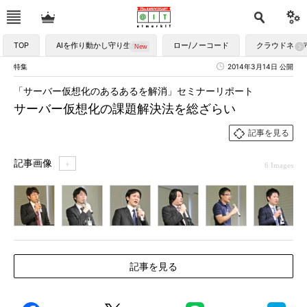
TOP
AIを作り動かし守り生かす
ロー/ノーコード
クラウドネイ
特集
2014年3月14日 公開
「サーバー仮想化のあるあるを解消」セミナーリポート
サーバー仮想化の課題解決法を総ざらい
記事を見る
記事画像
＋
6 Images
1
2
3
4
5
6
記事を見る