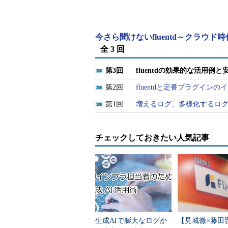
この目的を実現するために、以下の
in_tailプラグイン（第2回
今さら聞けないfluentd～クラウド
out_datacounterプラグイン
（デ
全 3 回
・設定例
3
fluentdの効果的な活用例
2
fluentdと定番プラグイン
<source>
  type tail

1
増えるログ、多様化するロ
  format /^(?
<responsetime>
[^ ]*)
までをresponsetimeとして取り込む設定例）
  path /var/log/httpd/access_log

チェックしておきたい人気記事
</source>
<match
apache
.
responsetime
>
  type datacounter

  count_interval 5m  #統計処理する対象データの時間間隔指定

  count_key responsetime  #統計処理対象とするデータが含まれるキーの指定

  tag responsetime.analysis  #統計処理結果に新たに付与するタグ（このタグが付与された状態で、新た
にmatchディレクティブの評価が走ります）

  pattern1 1digit ^\d{1}$  #キーの値を正規表現で分類して値ごとに統計処理する設定を記述

  pattern2 2digit ^\d{2}$

生成AIで膨大なログか
【見城徹×藤田