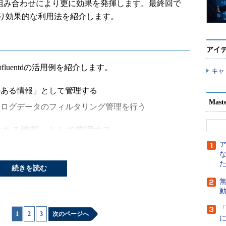
ンの組み合わせにより更に効果を発揮します。最終回で
り効果的な利用法を紹介します。
アイ
uentdの活用例を紹介します。
キャ
のある情報」として管理する
Mast
、ログデータのフィルタリング管理を行う
のある情報」として管理する
セスログが発生します。そういった大量のアクセスロ
る例を紹介します。
続きを読む
無
cheを利用していると想定し、Apacheのログからリ
数をカウントして管理できるように設定します。
1
|
2
|
3
次のページへ