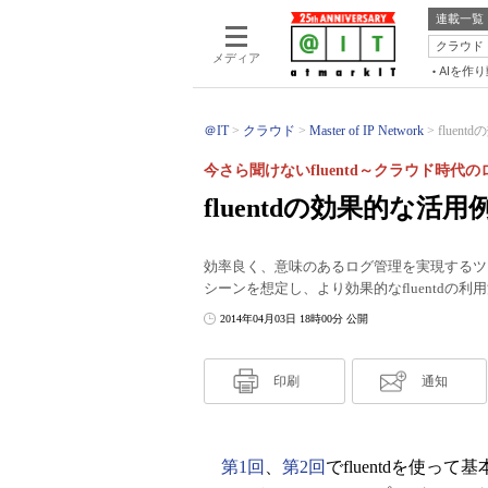
連載一覧
クラウド
メディア
AIを作
＠IT
クラウド
Master of IP Network
flue
今さら聞けないfluentd～クラウド時代
fluentdの効果的な
効率良く、意味のあるログ管理を実現するツー
シーンを想定し、より効果的なfluentdの
2014年04月03日 18時00分 公開
印刷
通知
第1回
、
第2回
でfluentdを使