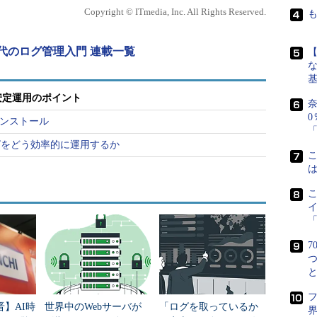
2つのプラグインを活用します。
Copyright © ITmedia, Inc. All Rights Reserved.
で紹介した組み込みプラグイン）
時代のログ管理入門 連載一覧
ータの統計処理を実行するプラグイン）
な
と安定運用のポイント
奈
0
のインストール
「
グをどう効率的に運用するか
/  #fluentdに取り込む際のフォーマット指定（先頭から最初の空白


「
7
晋】AI時
世界中のWebサーバが
「ログを取っているか
界