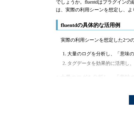
でしょうか。fluentdはプラグイ
は、実際の利用シーンを想定し、よ
fluentdの具体的な活用例
実際の利用シーンを想定した2つのfl
大量のログを分析し、「意味
タグデータを効果的に活用し
1.大量のログを分析し、「意味
Webサービスなどでは大量のアク
グから「意味のある情報」を抽出す
ここでは、WebサーバーとしてApa
クエストの処理時間ごとのアクセス