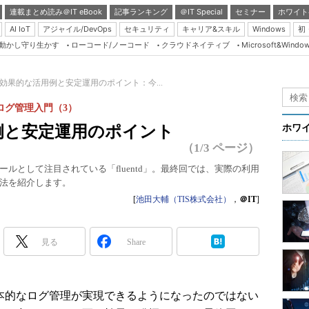
連載まとめ読み＠IT eBook
記事ランキング
＠IT Special
セミナー
ホワイト
AI IoT
アジャイル/DevOps
セキュリティ
キャリア&スキル
Windows
初
り動かし守り生かす
ローコード/ノーコード
クラウドネイティブ
Microsoft&Windo
Server & Storage
HTML5 + UX
ntdの効果的な活用例と安定運用のポイント：今...
Smart & Social
のログ管理入門（3）
Coding Edge
活用例と安定運用のポイント
ホワ
Java Agile
（1/3 ページ）
Database Expert
ルとして注目されている「fluentd」。最終回では、実際の利用
利用法を紹介します。
Linux ＆ OSS
[
池田大輔（TIS株式会社）
，
＠IT
]
Master of IP Networ
Security & Trust
見る
Share
Test & Tools
Insider.NET
って基本的なログ管理が実現できるようになったのではない
ブログ