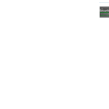
erプラグインで処理します。このプラグインの設定では、指
をパターンごとに統計処理して出力します。
して、処理時間の桁数ごと（0～9秒、10～99秒、
統計処理しています。その結果、以下の3種類のデータが
生した件数
度
terval間に発生した全体件数に占める該当パターンデータの割合
形式になります。
hed_count"
:
0
,
hed_rate"
:
0.0
,