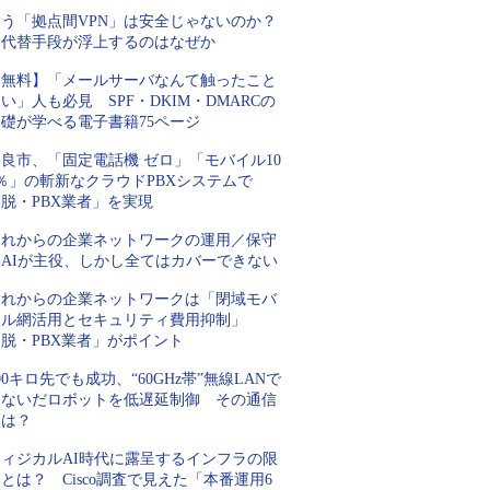
もう「拠点間VPN」は安全じゃないのか？
代替手段が浮上するのはなぜか
【無料】「メールサーバなんて触ったこと
い」人も必見 SPF・DKIM・DMARCの
基礎が学べる電子書籍75ページ
良市、「固定電話機 ゼロ」「モバイル10
％」の斬新なクラウドPBXシステムで
脱・PBX業者」を実現
これからの企業ネットワークの運用／保守
はAIが主役、しかし全てはカバーできない
これからの企業ネットワークは「閉域モバ
イル網活用とセキュリティ費用抑制」
脱・PBX業者」がポイント
00キロ先でも成功、“60GHz帯”無線LANで
つないだロボットを低遅延制御 その通信
とは？
フィジカルAI時代に露呈するインフラの限
とは？ Cisco調査で見えた「本番運用6