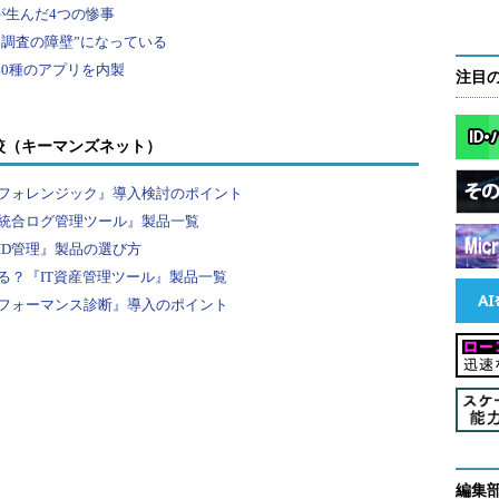
とが可能になります。
最初の空白まで）に対して「responsetime」と
注目
るようにする設定例を紹介します。そのためにはま
の設定において、各行の先頭に処理時間を出力できるよ
較（キーマンズネット）
フォレンジック』導入検討のポイント
ーマットに次のような設定を行います。
統合ログ管理ツール』製品一覧
ID管理』製品の選び方
%{
Referer
}
i\" \"
%{
User
-
Agent
}
i\"
る？『IT資産管理ツール』製品一覧
フォーマンス診断』導入のポイント
位で出力するための設定です（もっと詳細な時間を
単位を指定）。この設定により、in_tailプラグイ
取得できます。ここで示したのは、処理に2秒かかっ
編集