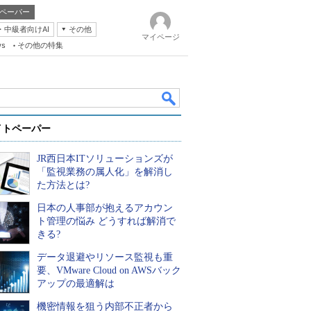
ペーパー
・中級者向けAI
その他
マイページ
ws
その他の特集
イトペーパー
JR西日本ITソリューションズが
「監視業務の属人化」を解消し
た方法とは?
日本の人事部が抱えるアカウン
k
ト管理の悩み どうすれば解消で
きる?
データ退避やリソース監視も重
要、VMware Cloud on AWSバック
アップの最適解は
機密情報を狙う内部不正者から