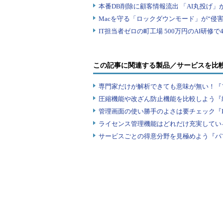
分に対してキーを付けて管理するこ
ここでは、各行の先頭の項目（先頭から
いうキーを付け、データを管理でき
ず、Apacheのログフォーマット
この記事に関連する製品／サービスを比
うにする事前設定が必要です。
専門家だけが解析できても意味が無い！『
具体的には、Apacheのログフォ
圧縮機能や改ざん防止機能を比較しよう『
管理画面の使い勝手のよさは要チェック『
%
T 
%
h 
%
l 
%
u 
%
t \"
%
r\" 
%>
s 
%
b \"
ライセンス管理機能はどれだけ充実してい
サービスごとの得意分野を見極めよう『パ
先頭の「%T」が、処理時間を秒単
出力したい場合は「%D」でマイクロ秒
ンから以下のような形式でデータが
たログデータの場合です。
    apache
.
responsetime     
{
"responsetime"
:
"2"