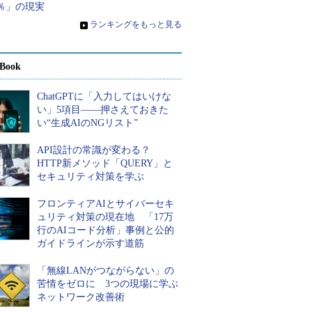
％」の現実
»
ランキングをもっと見る
Book
ChatGPTに「入力してはいけな
い」5項目――押さえておきた
い“生成AIのNGリスト”
API設計の常識が変わる？
HTTP新メソッド「QUERY」と
セキュリティ対策を学ぶ
フロンティアAIとサイバーセキ
ュリティ対策の現在地 「17万
行のAIコード分析」事例と公的
ガイドラインが示す道筋
「無線LANがつながらない」の
苦情をゼロに 3つの現場に学ぶ
ネットワーク改善術