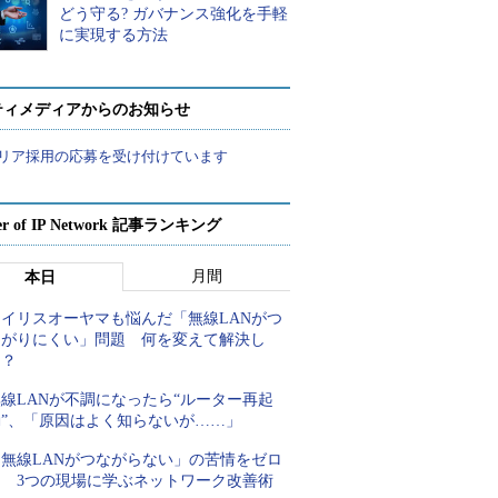
どう守る? ガバナンス強化を手軽
に実現する方法
ティメディアからのお知らせ
リア採用の応募を受け付けています
er of IP Network 記事ランキング
月間
本日
アイリスオーヤマも悩んだ「無線LANがつ
ながりにくい」問題 何を変えて解決し
た？
線LANが不調になったら“ルーター再起
動”、「原因はよく知らないが……」
「無線LANがつながらない」の苦情をゼロ
に 3つの現場に学ぶネットワーク改善術