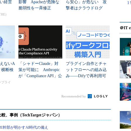
い経営
影響 Apacheが危険な
ら安心」が危ない 攻
1
脆弱性を一斉修正
撃者はクラウドログ
を“監視ツール”に変え
THE)
る
＠IT e
Apacheのアクセスログをチェックする設定を行っていま
現を指定している点に注意してください（注1）。
るApache関連のformat
えないA
「シャドーClaude」対
プラグイン自作とチャ
理できる「apache」や
リ横断検
策が可能に Anthropic
ットフローへの組み込
用意されています。
が「Compliance API」公
み――Difyで再利用可
開
能なカスタムツールの
タープライ
>[^
]*)
 \[
(?<
time
>[^
\]
]*)
\] 
"(?<method>\S+)(?: +(?
開発
)
(?<
size
>[^
]*)(?:
"(?<referer>[^\"]*)"
"(?<agent>
Recommended by
ーとペアで管理できるようになっています。
ると、Apacheのアクセスログの記述の特定の部