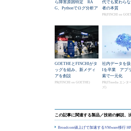
ら障害原因特定 RA
代でも変わらな
</match>
G、Pythonでログ分析ア
者の本質
<match
responsetime
.
analysis
>
プリ構築
PR(FINCHI on GOE
</match>
in_tailプラグインの設定では、
す。この時、formatとして正規表
注1：in_tailに標準で組み込み定義されてい
GOETHEとFINCHIがタ
社内データを扱
in_tailには、Apacheのログファイルを処
ッグを組み、新メディ
Iを卒業 アプ
アを創設
「apache2」という指定方法が標準で
索で一元化
PR(FINCHI on GOETHE)
PR(ITmedia エン
/^(?<
host
>[^
]*)
[^
]*
(?<
user
ズ)
<path>[^ ]*) +\S*)?"
(?<
code
>[^
]*
[^\"]*)"
)?
$
/
このように、空白区切りで各要素をキ
正規表現の名前付き後方参照で指定す