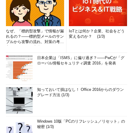
なぜ、「標的型攻撃」で情報が漏
IoTとは何か？企業、社会をどう
れるの？――標的型メールのサン
変えるのか？ (1/3)
プルから攻撃の流れ、対策の考え
方まで、もう一度分かりやすく
解...
日本企業は「ISMS」に偏り過ぎ？――PwCが「グ
ローバル情報セキュリティ調査 2016」を発表
知っておいて損はなし！ Office 2016からのダウン
グレード方法 (1/3)
Windows 10版「PCのリフレッシュ／リセット」の
秘密 (1/3)