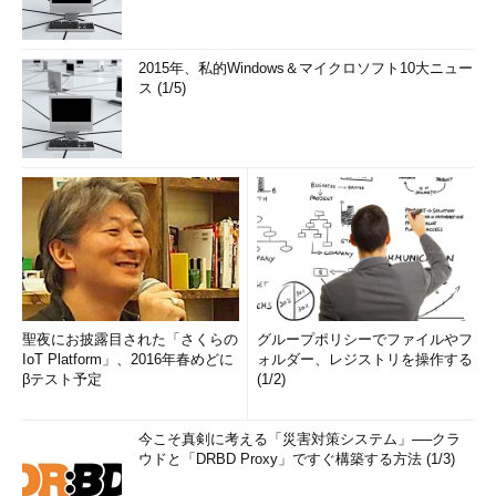
2015年、私的Windows＆マイクロソフト10大ニュー
ス (1/5)
聖夜にお披露目された「さくらの
グループポリシーでファイルやフ
IoT Platform」、2016年春めどに
ォルダー、レジストリを操作する
βテスト予定
(1/2)
今こそ真剣に考える「災害対策システム」──クラ
ウドと「DRBD Proxy」ですぐ構築する方法 (1/3)