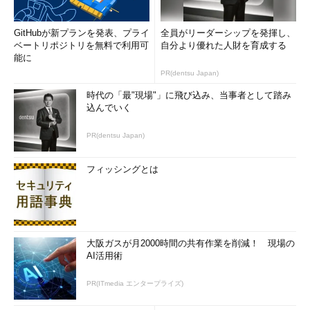
GitHubが新プランを発表、プライ
全員がリーダーシップを発揮し、
ベートリポジトリを無料で利用可
自分より優れた人財を育成する
能に
PR(dentsu Japan)
時代の「最"現場"」に飛び込み、当事者として踏み
込んでいく
PR(dentsu Japan)
フィッシングとは
大阪ガスが月2000時間の共有作業を削減！ 現場の
AI活用術
PR(ITmedia エンタープライズ)