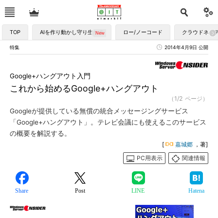
TOP
AIを作り動かし守り生かす
ロー/ノーコード
クラウドネイ
特集
2014年4月9日 公開
Google+ハングアウト入門
これから始めるGoogle+ハングアウト
（1/2 ページ）
Googleが提供している無償の統合メッセージングサービス
「Google+ハングアウト」。テレビ会議にも使えるこのサービス
の概要を解説する。
[
嘉城郷
，著]
PC用表示
関連情報
Share
Post
LINE
Hatena