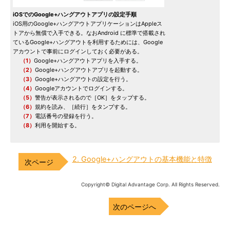
iOSでのGoogle+ハングアウトアプリの設定手順
iOS用のGoogle+ハングアウトアプリケーションはAppleス
トアから無償で入手できる。なおAndroid に標準で搭載され
ているGoogle+ハングアウトを利用するためには、Google
アカウントで事前にログインしておく必要がある。
（1）
Google+ハングアウトアプリを入手する。
（2）
Google+ハングアウトアプリを起動する。
（3）
Google+ハングアウトの設定を行う。
（4）
Googleアカウントでログインする。
（5）
警告が表示されるので［OK］をタップする。
（6）
規約を読み、［続行］をタンプする。
（7）
電話番号の登録を行う。
（8）
利用を開始する。
2. Google+ハングアウトの基本機能と特徴
Copyright© Digital Advantage Corp. All Rights Reserved.
次のページへ