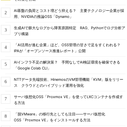
AI基盤の負荷とコスト増どう抑える？ 主要テクノロジー企業が採
用、NVIDIAの推論OSS「Dynamo」
生成AIで膨大なログから障害原因特定 RAG、Pythonでログ分析ア
プリ構築
「AI活用が進む企業」ほど、OSS管理の甘さで足をすくわれる？
IPAが「オープンソース推進レポート」公開
AIインフラ不足の解決策？ 手間なしでAI検証環境を確保できる
「Google Colab CLI」
NTTデータ先端技術、HinemosのVM管理機能「KVM」版をリリー
ス クラウドとのハイブリッド運用を強化
サーバ仮想化OSS「Proxmox VE」を使ってLXCコンテナを作成す
る方法
「脱VMware」の移行先としても注目――サーバ仮想化
OSS「Proxmox VE」をインストールする方法