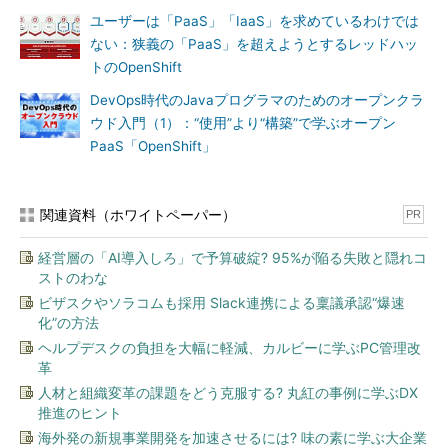
ユーザーは「PaaS」「IaaS」を求めているわけでは
ない：狭義の「PaaS」を超えようとするレッドハッ
トのOpenShift
DevOps時代のJavaプログラマのためのオープンクラ
ウド入門（1）：“使用”より“構築”で学ぶオープン
PaaS「OpenShift」
関連資料（ホワイトペーパー）
PR
経営層の「AI導入しろ」で予算破綻? 95%が陥る失敗と隠れコ
ストのわな
ビザスクやソラコムも採用 Slack連携による稟議承認“爆速
化”の方法
ヘルプデスクの負担を大幅に軽減、カルビーに学ぶPC管理改
革
人材と組織変革の課題をどう克服する? 丸紅の事例に学ぶDX
推進のヒント
海外発の新規事業開発を加速させるには? 味の素に学ぶ大企業