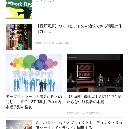
ンドとは？
【西野亮廣】つくりたいものを追求できる環境の作
り方とは
PR(FINCHI on GOETHE)
テープストレージの需要に拡大の
【見城徹×藤田晋】AI時代でも変
兆し――IDC、2019年までの国内
わらない経営者の本質
市場予測を発表
PR(FINCHI on GOETHE)
Active Directoryのオブジェクトを「ディレクトリ同
期ツール」でクラウドに同期する