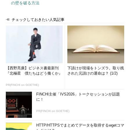
の壁を破る方法
チェックしておきたい人気記事
【西野亮廣】ビジネス書最新刊
下請けが現場をトンズラ。取り残
『北極星 僕たちはどう働くか』
された元請けの運命は？ (1/2)
PR(FINCHI on GOETHE)
FINCHI主催「IVS2026」トークセッションが話題
に！
PR(FINCHI on GOETHE)
HTTP/HTTPSでまとめてデータを取得するwgetコマ