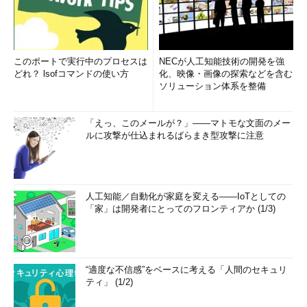
このポートで実行中のプロセスは
NECが人工知能技術の開発を強
どれ？ lsofコマンドの使い方
化、映像・画像の探索などを含む
ソリューション体系を整備
「えっ、このメールが？」――マトモな文面のメー
ルに攻撃が仕込まれるばらまき型攻撃に注意
人工知能／自動化が家庭を変える――IoTとしての
「家」は開発者にとってのフロンティアか (1/3)
“適度な不信感”をベースに考える「人間のセキュリ
ティ」 (1/2)