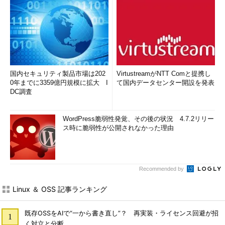
国内セキュリティ製品市場は202
VirtustreamがNTT Comと提携し
0年までに3359億円規模に拡大 I
て国内データセンター開設を発表
DC調査
WordPress脆弱性発覚、その後の状況 4.7.2リリー
ス時に脆弱性が公開されなかった理由
Recommended by
Linux ＆ OSS 記事ランキング
既存OSSをAIで“一から書き直し”？ 再実装・ライセンス回避が招
く対立と分断