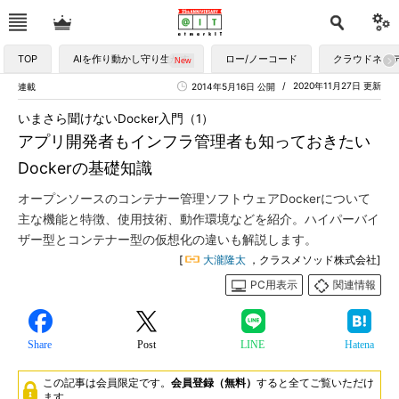
TOP
AIを作り動かし守り生かす
ロー/ノーコード
クラウドネイ
2020年11月27日 更新
連載
2014年5月16日 公開
いまさら聞けないDocker入門（1）
アプリ開発者もインフラ管理者も知っておきたい
Dockerの基礎知識
オープンソースのコンテナー管理ソフトウェアDockerについて
主な機能と特徴、使用技術、動作環境などを紹介。ハイパーバイ
ザー型とコンテナー型の仮想化の違いも解説します。
[
大瀧隆太
，クラスメソッド株式会社]
PC用表示
関連情報
Share
Post
LINE
Hatena
この記事は会員限定です。
会員登録（無料）
すると全てご覧いただけ
ます。