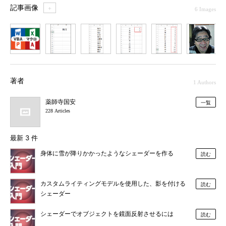
記事画像
＋
6 Images
1
2
3
4
5
6
著者
1 Authors
薬師寺国安
一覧
228 Articles
最新 3 件
身体に雪が降りかかったようなシェーダーを作る
読む
カスタムライティングモデルを使用した、影を付ける
読む
シェーダー
シェーダーでオブジェクトを鏡面反射させるには
読む