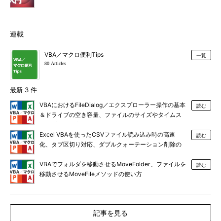
連載
VBA／マクロ便利Tips
一覧
80 Articles
最新 3 件
VBAにおけるFileDialog／エクスプローラー操作の基本
読む
＆ドライブの空き容量、ファイルのサイズやタイムス
タンプの取得方法
Excel VBAを使ったCSVファイル読み込み時の高速
読む
化、タブ区切り対応、ダブルクォーテーション削除の
コツ
VBAでフォルダを移動させるMoveFolder、ファイルを
読む
移動させるMoveFileメソッドの使い方
記事を見る