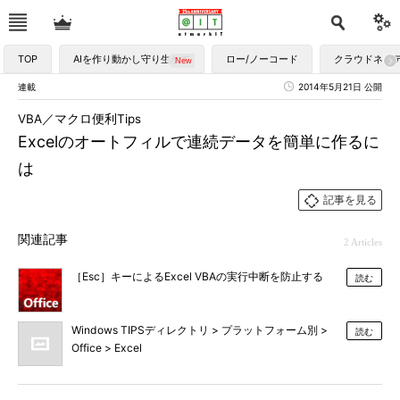
TOP
AIを作り動かし守り生かす
ロー/ノーコード
クラウドネイ
連載
2014年5月21日 公開
VBA／マクロ便利Tips
Excelのオートフィルで連続データを簡単に作るに
は
記事を見る
関連記事
2 Articles
［Esc］キーによるExcel VBAの実行中断を防止する
読む
Windows TIPSディレクトリ > プラットフォーム別 >
読む
Office > Excel