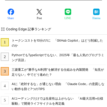
Share
Post
LINE
Hatena
Coding Edge 記事ランキング
トークンコストを10分の1に 「GitHub Copilot」はどう削減した
のか
PythonでもTypeScriptでもない、2025年「最も人気のプログラミ
ング言語」
三菱重工が“勝手なAI利用”を解消する仕組みを内製開発 「知見が
足りない」中でどう進めた？
AIに「絶対するな」が通じない理由 「Claude Code」の意図しな
い動作を防ぐ7つのTIPS
AIコーディングだけでは生産性は上がらない 「AI最大活用×仕様
駆動」で開発ライフサイクルを再定義