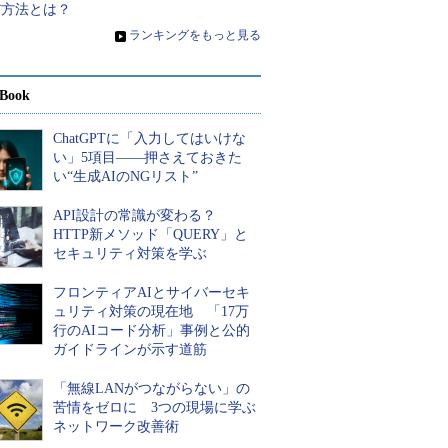
だ方法とは？
»
ランキングをもっと見る
Book
ChatGPTに「入力してはいけな
い」5項目――押さえておきた
い“生成AIのNGリスト”
API設計の常識が変わる？
HTTP新メソッド「QUERY」と
セキュリティ対策を学ぶ
フロンティアAIとサイバーセキ
ュリティ対策の現在地 「17万
行のAIコード分析」事例と公的
ガイドラインが示す道筋
「無線LANがつながらない」の
苦情をゼロに 3つの現場に学ぶ
ネットワーク改善術