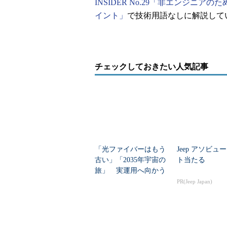
INSIDER No.29「非エンジニアのため
イント」
で技術用語なしに解説して
チェックしておきたい人気記事
「光ファイバーはもう
Jeep アソビュ
古い」「2035年宇宙の
ト当たる
旅」 実運用へ向かう
データセンター新技術
PR(Jeep Japan)