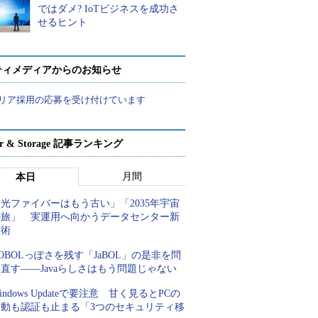
ではダメ? IoTビジネスを成功さ
せるヒント
ティメディアからのお知らせ
リア採用の応募を受け付けています
ver & Storage 記事ランキング
月間
本日
光ファイバーはもう古い」「2035年宇宙
の旅」 実運用へ向かうデータセンター新
技術
OBOLっぽさを残す「JaBOL」の是非を問
直す――Javaらしさはもう問題じゃない
indows Updateで要注意 甘く見るとPCの
起動も認証も止まる「3つのセキュリティ移