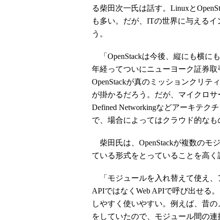
る柴田次一氏は話す。LinuxとOpe
も多い。だが、ITの世界に与える
う。
「OpenStackは今後、縦にも横に
年経ってついにニューヨーク証券取
OpenStackが真のミッションク
が掛かるだろう。だが、マイクロサーバ
Defined Networkingなど
で、場合によってはクラウド的なも
柴田氏は、OpenStackが複数の
ている形式をとっていることを高く
「モジュールを入れ替えて使え、ア
APIではなくWeb APIで呼び出
しやすく使いやすい。例えば、昔の
をしていたので、モジュール間の連