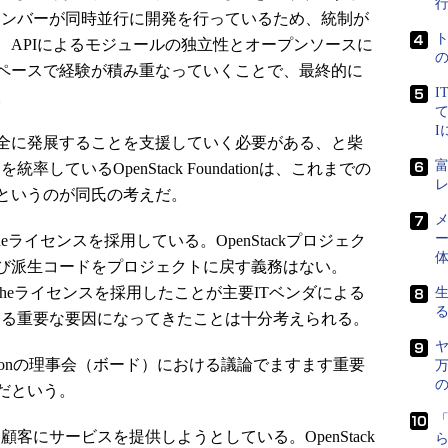
数のメンバーが同時並行に開発を行っているため、統制が
、APIによるモジュールの独立性とオープンソースに
ペースで経験が積み重なっていくことで、最終的に
I
。
て
全に発展することを支援していく必要がある、と柴
統率しているOpenStack Foundationは、これまでの
というのが同氏の考えだ。
メ
ー
acheライセンスを採用している。OpenStackプロジェク
び派生コードをプロジェクトに戻す義務はない。
acheライセンスを採用したことが主要ITベンダによる
促進する重要な要因になってきたことは十分考えられる。
ヤ
ndationの理事会（ボード）における議論でますます重要
万
の
だという。
て顧客にサービスを提供しようとしている。OpenStack