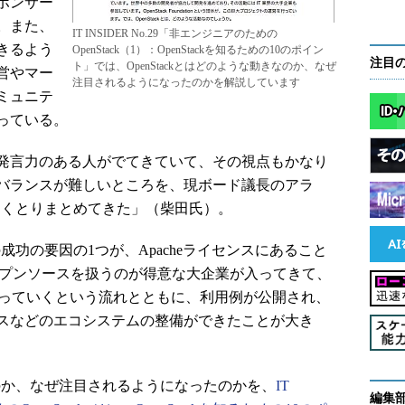
ポンサー
。また、
IT INSIDER No.29「非エンジニアのための
きるよう
OpenStack（1）：OpenStackを知るための10のポイン
注目
ト」では、OpenStackとはどのような動きなのか、なぜ
営やマー
注目されるようになったのかを解説しています
ミュニテ
っている。
発言力のある人がでてきていて、その視点もかなり
バランスが難しいところを、現ボード議長のアラ
はうまくとりまとめてきた」（柴田氏）。
の成功の要因の1つが、Apacheライセンスにあること
ープンソースを扱うのが得意な大企業が入ってきて、
存在になっていくという流れとともに、利用例が公開され、
スなどのエコシステムの整備ができたことが大き
きなのか、なぜ注目されるようになったのかを、
IT
編集