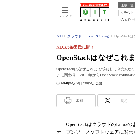
連載一覧
クラウド
メディア
AIを作
＠IT
クラウド
Server & Storage
OpenSta
NECの柴田氏に聞く
OpenStackはなぜ
OpenStackはなぜこれまで成功してきたの
アに関わり、2011年からOpenStack Fou
2014年06月10日 09時00分 公開
印刷
見る
「OpenStackはクラウドのLinu
オープンソースソフトウェアに関わり、201