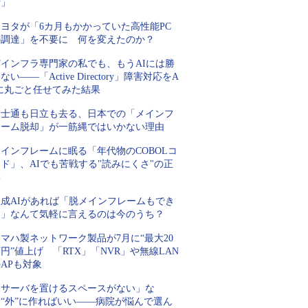
行」
トヨタが「6カ月もかかっていた高性能PC
の調達」を不要に 何を変えたのか？
Tインフラ専門家の私でも、もうAIには勝
ない――「Active Directory」障害対応をA
Iに丸ごと任せてみた結果
富士通も日立も去る、日本での「メインフ
レーム脱却」が一筋縄ではいかない理由
インフレームに眠る「年代物のCOBOLコ
ド」、AIでも苦戦する"読みにくさ"の正
体
生成AIがあれば「脱メインフレームもでき
る」なんて気軽に言えるのは今のうち？
マハ製ネットワーク製品が7月に“最大20
円”値上げ 「RTX」「NVR」や無線LAN
APも対象
「サーバを置けるスペースがない」な
ら“外”に作ればいい――病院が悩んで選ん