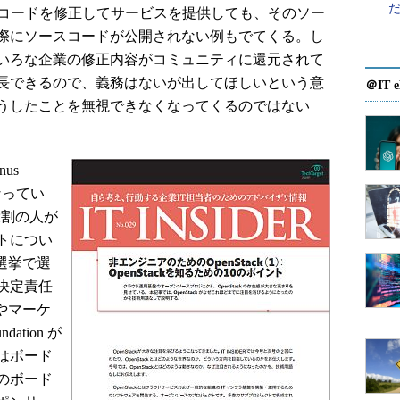
部のコードを修正してサービスを提供しても、そのソー
際にソースコードが公開されない例もでてくる。し
いろな企業の修正内容がコミュニティに還元されて
長できるので、義務はないが出してほしいという意
＠IT e
うしたことを無視できなくなってくるのではない
us
なってい
役割の人が
トについ
d）が選挙で選
決定責任
面やマーケ
ation が
はボード
のボード