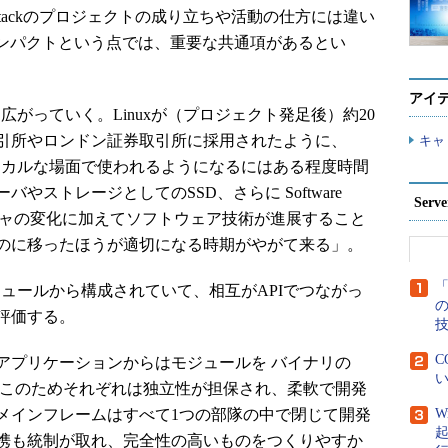
nStackのプロジェクトの成り立ちや活動の仕方には違い
インパクトという点では、重要な共通項があるとい
アイ
も広がっていく。Linuxが（プロジェクト発足後）約20
引所やロンドン証券取引所に採用されたように、
キャ
リティカルな場面で使われるようになるにはある程度時間
やストレージとしてのSSD、さらに Software
Ser
アーキテクチャの変化に加えてソフトウェア技術が進展すること
のに移ったほうが適切になる時期がやがて来る」。
「
モジュールから構成されていて、相互がAPIでつながっ
評価する。
C
プリケーションからはモジュールを バイナリの
い
せる。このためそれぞれは独立性が担保され、柔軟で開発
メインフレームはすべて1つの部隊の中で閉じて開発
W
携も統制が取れ、完全性の高いものをつくりやすか