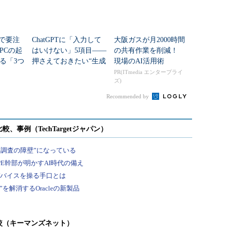
teで要注
ChatGPTに「入力して
大阪ガスが月2000時間
PCの起
はいけない」5項目――
の共有作業を削減！
る「3つ
押さえておきたい“生成
現場のAI活用術
移行」
AIのNGリスト”
PR(ITmedia エンタープライ
ズ)
Recommended by
較（キーマンズネット）