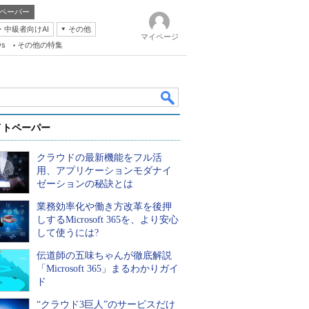
ペーパー
・中級者向けAI
その他
マイページ
ws
その他の特集
イトペーパー
クラウドの最新機能をフル活
用、アプリケーションモダナイ
ゼーションの秘訣とは
業務効率化や働き方改革を後押
k
しするMicrosoft 365を、より安心
して使うには?
伝道師の五味ちゃんが徹底解説
「Microsoft 365」まるわかりガイ
ド
“クラウド3巨人”のサービスだけ