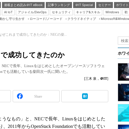
連載まとめ読み＠IT eBook
記事ランキング
＠IT Special
セミナー
ホワイト
AI IoT
アジャイル/DevOps
セキュリティ
キャリア&スキル
Windows
初
り動かし守り生かす
ローコード/ノーコード
クラウドネイティブ
Microsoft&Windo
Server & Storage
HTML5 + UX
ckはなぜこれまで成功してきたのか：NECの柴...
Smart & Social
Coding Edge
これまで成功してきたのか
ホワ
Java Agile
か。NECで長年、Linuxをはじめとしたオープンソースソフトウェ
Database Expert
ndationでも活動している柴田次一氏に聞いた。
Linux ＆ OSS
[三木 泉，
＠IT
]
Master of IP Networ
Security & Trust
Share
Test & Tools
Insider.NET
xのようなもの」と、NECで長年、Linuxをはじめとした
ブログ
1年からOpenStack Foundationでも活動してい