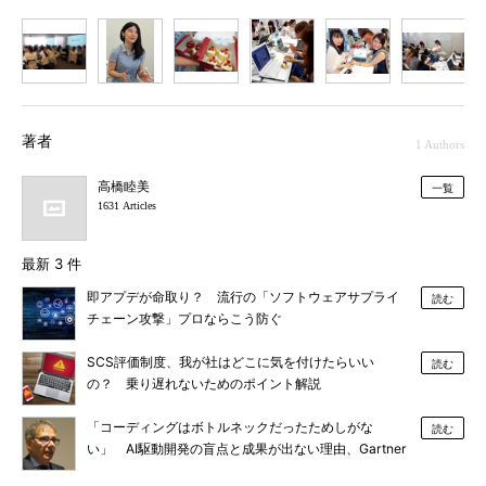
1
2
3
4
5
6
著者
1 Authors
高橋睦美
一覧
1631 Articles
最新 3 件
即アプデが命取り？ 流行の「ソフトウェアサプライ
読む
チェーン攻撃」プロならこう防ぐ
SCS評価制度、我が社はどこに気を付けたらいい
読む
の？ 乗り遅れないためのポイント解説
「コーディングはボトルネックだったためしがな
読む
い」 AI駆動開発の盲点と成果が出ない理由、Gartner
が明かす