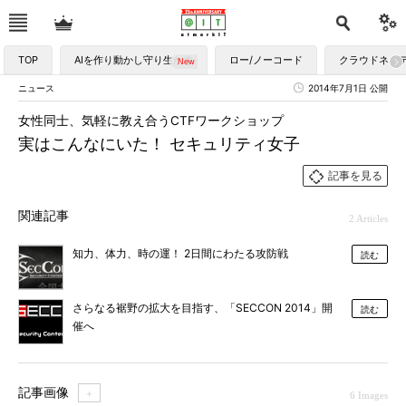
TOP
AIを作り動かし守り生かす
ロー/ノーコード
クラウドネイ
ニュース
2014年7月1日 公開
女性同士、気軽に教え合うCTFワークショップ
実はこんなにいた！ セキュリティ女子
記事を見る
関連記事
2 Articles
知力、体力、時の運！ 2日間にわたる攻防戦
読む
さらなる裾野の拡大を目指す、「SECCON 2014」開
読む
催へ
記事画像
＋
6 Images