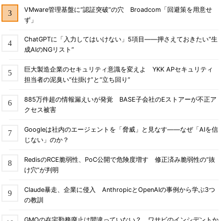
VMware管理基盤に“認証突破”の穴 Broadcom「回避策を用意せ
ず」
ChatGPTに「入力してはいけない」5項目――押さえておきたい“生
成AIのNGリスト”
巨大製造企業のセキュリティ意識を変えよ YKK APセキュリティ
担当者の泥臭い“仕掛け”と“立ち回り”
885万件超の情報漏えいが発覚 BASE子会社のEストアーが不正ア
クセス被害
Googleは社内のエージェントを「脅威」と見なす――なぜ「AIを信
じない」のか？
RedisのRCE脆弱性、PoC公開で危険度増す 修正済み脆弱性の“抜
け穴”が判明
Claude暴走、企業に侵入 AnthropicとOpenAIの事例から学ぶ3つ
の教訓
GMOの在宅勤務廃止は間違っていない？ ワサビのインシデントか