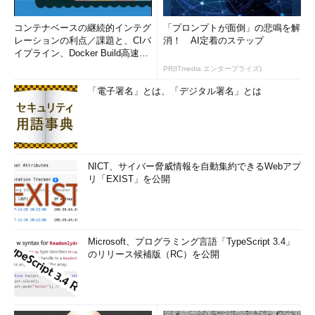
コンテナベースの継続的インテグ
「プロンプトが面倒」の悲鳴を解
レーションの利点／課題と、CIパ
消！ AI定着のステップ
イプライン、Docker Build高速化
のコツ (1/2...
PR(ITmedia エンタープライズ)
「電子署名」とは、「デジタル署名」とは
NICT、サイバー脅威情報を自動集約できるWebアプ
リ「EXIST」を公開
Microsoft、プログラミング言語「TypeScript 3.4」
のリリース候補版（RC）を公開