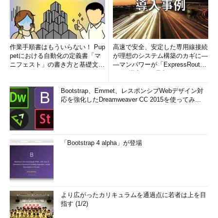
作業手順書はもういらない！ Pup
高速で安全、安定した専用線接続
petにおける自動化の定義書「マ
が理想のシステム構築のカギに―
ニフェスト」の書き方と基礎文法
―マンパワーが「ExpressRout
まとめ (1/5)
e」を導入した理由
Bootstrap、Emmet、レスポンシブWebデザイン対
応を強化したDreamweaver CC 2015を使ってみ...
「Bootstrap 4 alpha」が登場
より広がったカリキュラムを通過点に若者は上を目
指す (1/2)