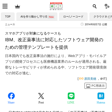
TOP
AIを作り動かし守り生かす
ロー/ノーコード
クラウドネイ
ニュース
2014年8月7日 公開
スマホアプリが対象になるケースも
IBM、改正薬事法に対応したソフトウェア開発の
ための管理テンプレートを提供
日本国内でも改正薬事法の施行により、Webアプリ・モバイルア
プリの開発プロセスにも医療機器業界のルールが適用される。厳
密なトレーサビリティが求められる中、ソフトウエア開発環境側
での対応が進む。
[
原田美穂
，＠IT]
PC用表示
Share
Post
LINE
Hatena