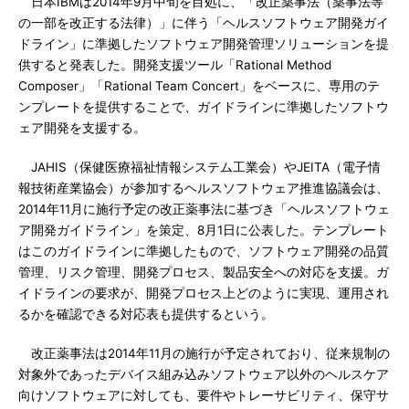
日本IBMは2014年9月中旬を目処に、「改正薬事法（薬事法等
の一部を改正する法律）」に伴う「ヘルスソフトウェア開発ガイ
ドライン」に準拠したソフトウェア開発管理ソリューションを提
供すると発表した。開発支援ツール「Rational Method
Composer」「Rational Team Concert」をベースに、専用のテ
ンプレートを提供することで、ガイドラインに準拠したソフトウ
ェア開発を支援する。
JAHIS（保健医療福祉情報システム工業会）やJEITA（電子情
報技術産業協会）が参加するヘルスソフトウェア推進協議会は、
2014年11月に施行予定の改正薬事法に基づき「ヘルスソフトウェ
ア開発ガイドライン」を策定、8月1日に公表した。テンプレート
はこのガイドラインに準拠したもので、ソフトウェア開発の品質
管理、リスク管理、開発プロセス、製品安全への対応を支援。ガ
イドラインの要求が、開発プロセス上どのように実現、運用され
るかを確認できる対応表も提供するという。
改正薬事法は2014年11月の施行が予定されており、従来規制の
対象外であったデバイス組み込みソフトウェア以外のヘルスケア
向けソフトウェアに対しても、要件やトレーサビリティ、保守サ