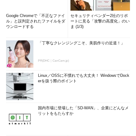
Google Chromeで「不正なファイ
セキュリティベンダー2社のリポ
ル」と誤判定されたファイルをダ
ートに見る「攻撃の高度化」のい
ウンロードする
ま (1/3)
「丁寧なクレンジングこそ、美肌作りの近道！」
PR(DHC｜CanCam.jp)
Linux／OSSに不慣れでも大丈夫！ WindowsでDock
erを扱う際のポイント
国内市場に登場した「SD-WAN」、企業にどんなメ
リットをもたらすか