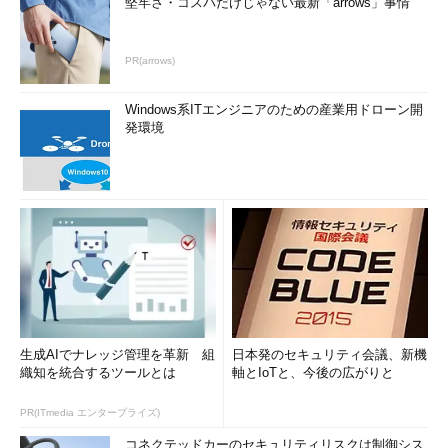
堅牢さ・コスパだけじゃない最新「arrows」事情
PR(arrows)
Windows系ITエンジニアのための産業用ドローン開
発環境
生成AIでナレッジ管理を革新 組
日本発のセキュリティ会議、新機
織知を統合するツールとは
軸とIoTと、今後の広がりと
PR(ITmedia エンタープライズ)
コネクテッドカーのセキュリティリスクは制御シス