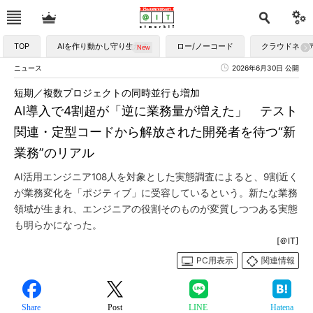
TOP
AIを作り動かし守り生かす
ロー/ノーコード
クラウドネイ
ニュース
2026年6月30日 公開
短期／複数プロジェクトの同時並行も増加
AI導入で4割超が「逆に業務量が増えた」 テスト
関連・定型コードから解放された開発者を待つ“新
業務”のリアル
AI活用エンジニア108人を対象とした実態調査によると、9割近く
が業務変化を「ポジティブ」に受容しているという。新たな業務
領域が生まれ、エンジニアの役割そのものが変質しつつある実態
も明らかになった。
[＠IT]
PC用表示
関連情報
Share
Post
LINE
Hatena