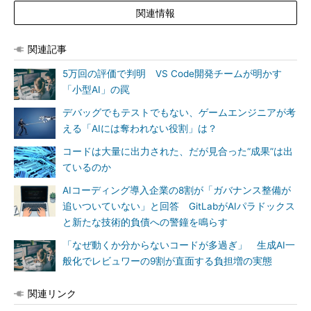
関連情報
関連記事
5万回の評価で判明 VS Code開発チームが明かす
「小型AI」の罠
デバッグでもテストでもない、ゲームエンジニアが考
える「AIには奪われない役割」は？
コードは大量に出力された、だが見合った“成果”は出
ているのか
AIコーディング導入企業の8割が「ガバナンス整備が
追いついていない」と回答 GitLabがAIパラドックス
と新たな技術的負債への警鐘を鳴らす
「なぜ動くか分からないコードが多過ぎ」 生成AI一
般化でレビュワーの9割が直面する負担増の実態
関連リンク