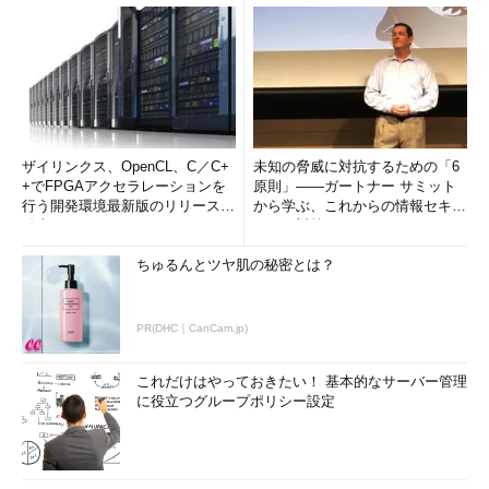
ザイリンクス、OpenCL、C／C+
未知の脅威に対抗するための「6
+でFPGAアクセラレーションを
原則」――ガートナー サミット
行う開発環境最新版のリリースを
から学ぶ、これからの情報セキュ
発表
リティ対策
ちゅるんとツヤ肌の秘密とは？
PR(DHC｜CanCam.jp)
これだけはやっておきたい！ 基本的なサーバー管理
に役立つグループポリシー設定