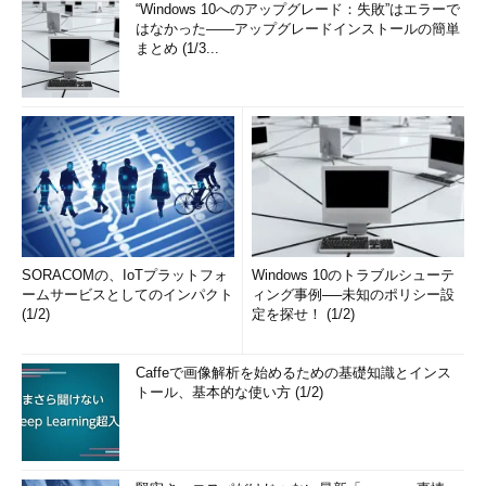
“Windows 10へのアップグレード：失敗”はエラーで
はなかった――アップグレードインストールの簡単
まとめ (1/3...
SORACOMの、IoTプラットフォ
Windows 10のトラブルシューテ
ームサービスとしてのインパクト
ィング事例──未知のポリシー設
(1/2)
定を探せ！ (1/2)
Caffeで画像解析を始めるための基礎知識とインス
トール、基本的な使い方 (1/2)