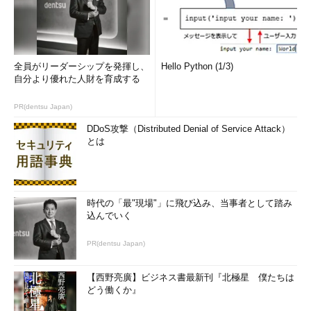
全員がリーダーシップを発揮し、
Hello Python (1/3)
自分より優れた人財を育成する
PR(dentsu Japan)
DDoS攻撃（Distributed Denial of Service Attack）
とは
時代の「最"現場"」に飛び込み、当事者として踏み
込んでいく
PR(dentsu Japan)
【西野亮廣】ビジネス書最新刊『北極星 僕たちは
どう働くか』