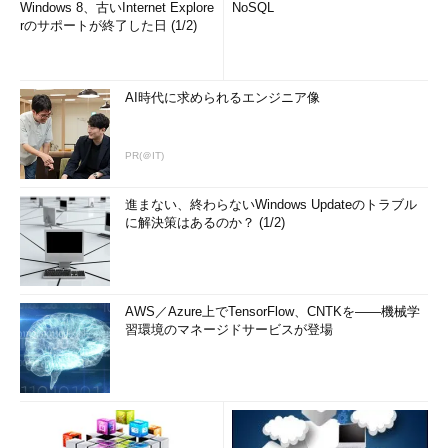
Windows 8、古いInternet Explore
NoSQL
rのサポートが終了した日 (1/2)
AI時代に求められるエンジニア像
PR(＠IT)
進まない、終わらないWindows Updateのトラブル
に解決策はあるのか？ (1/2)
AWS／Azure上でTensorFlow、CNTKを――機械学
習環境のマネージドサービスが登場