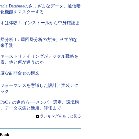
racle Databaseのさまざまなデータ、通信暗
号化機能をマスターする
まずは体験！ インストールから中身確認ま
で
回帰分析II：重回帰分析の方法、科学的な
将来予測
ファーストリテイリングがデジタル戦略を
発表、他と何が違うのか
高度な副問合せの構文
パフォーマンスを意識した設計／実装テク
ニック
PoC」の進め方──メンバー選定、環境構
築、データ収集と活用、評価まで
»
ランキングをもっと見る
Book