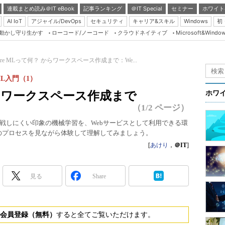
連載まとめ読み＠IT eBook
記事ランキング
＠IT Special
セミナー
ホワイト
AI IoT
アジャイル/DevOps
セキュリティ
キャリア&スキル
Windows
初
り動かし守り生かす
ローコード/ノーコード
クラウドネイティブ
Microsoft&Windo
Server & Storage
HTML5 + UX
ure MLって何？ からワークスペース作成まで：We...
Smart & Social
ML入門（1）
Coding Edge
 からワークスペース作成まで
ホワ
Java Agile
（1/2 ページ）
Database Expert
戦しにくい印象の機械学習を、Webサービスとして利用できる環
」です。全体のプロセスを見ながら体験して理解してみましょう。
Linux ＆ OSS
[
あけり
，
＠IT
]
Master of IP Networ
Security & Trust
見る
Share
Test & Tools
Insider.NET
会員登録（無料）
すると全てご覧いただけます。
ブログ