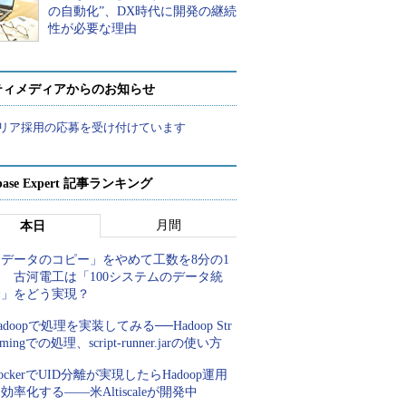
の自動化”、DX時代に開発の継続
性が必要な理由
ティメディアからのお知らせ
リア採用の応募を受け付けています
abase Expert 記事ランキング
月間
本日
「データのコピー」をやめて工数を8分の1
 古河電工は「100システムのデータ統
合」をどう実現？
adoopで処理を実装してみる──Hadoop Str
amingでの処理、script-runner.jarの使い方
ockerでUID分離が実現したらHadoop運用
効率化する――米Altiscaleが開発中