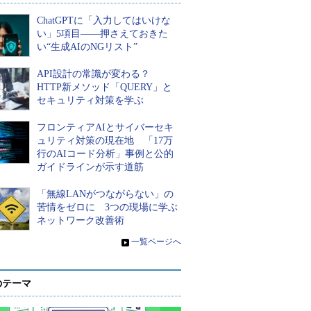
ChatGPTに「入力してはいけな
い」5項目――押さえておきた
い“生成AIのNGリスト”
API設計の常識が変わる？
HTTP新メソッド「QUERY」と
セキュリティ対策を学ぶ
フロンティアAIとサイバーセキ
ュリティ対策の現在地 「17万
行のAIコード分析」事例と公的
ガイドラインが示す道筋
「無線LANがつながらない」の
苦情をゼロに 3つの現場に学ぶ
ネットワーク改善術
»
一覧ページへ
のテーマ