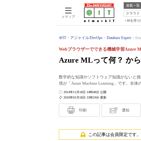
連載一覧
クラウド
メディア
AIを作
＠IT
アジャイル/DevOps
Database Expert
Az
Webブラウザーでできる機械学習Azure 
Azure MLって何？
数学的な知識やソフトウェア知識がないと挑
境が「Azure Machine Learning
2014年11月18日 14時48分 公開
2018年01月18日 15時19分 更新
印刷
通知
この記事は会員限定です。