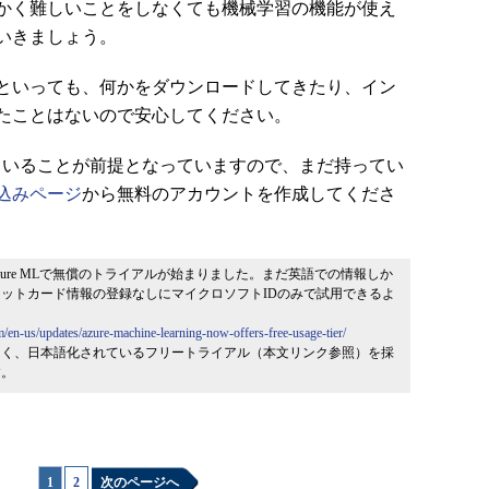
かく難しいことをしなくても機械学習の機能が使え
いきましょう。
といっても、何かをダウンロードしてきたり、イン
たことはないので安心してください。
っていることが前提となっていますので、まだ持ってい
込みページ
から無料のアカウントを作成してくださ
日、Azure MLで無償のトライアルが始まりました。まだ英語での情報しか
ットカード情報の登録なしにマイクロソフトIDのみで試用できるよ
om/en-us/updates/azure-machine-learning-now-offers-free-usage-tier/
なく、日本語化されているフリートライアル（本文リンク参照）を採
す。
1
|
2
次のページへ