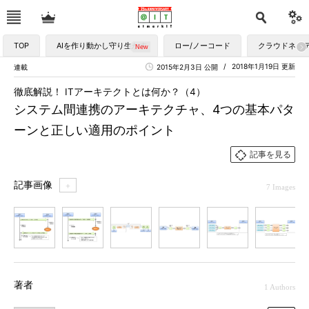
TOP
AIを作り動かし守り生かす
ロー/ノーコード
クラウドネイ
2018年1月19日 更新
連載
2015年2月3日 公開
徹底解説！ ITアーキテクトとは何か？（4）
システム間連携のアーキテクチャ、4つの基本パタ
ーンと正しい適用のポイント
記事を見る
記事画像
＋
7 Images
1
2
3
4
5
6
7
著者
1 Authors