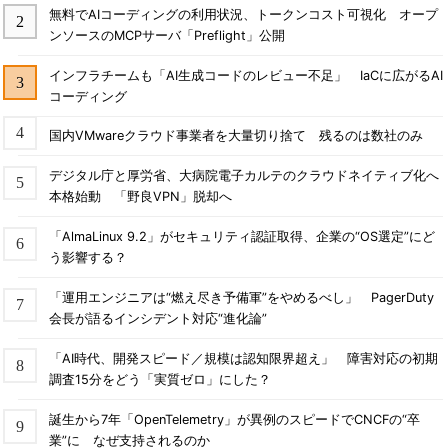
無料でAIコーディングの利用状況、トークンコスト可視化 オープ
ンソースのMCPサーバ「Preflight」公開
インフラチームも「AI生成コードのレビュー不足」 IaCに広がるAI
コーディング
国内VMwareクラウド事業者を大量切り捨て 残るのは数社のみ
デジタル庁と厚労省、大病院電子カルテのクラウドネイティブ化へ
本格始動 「野良VPN」脱却へ
「AlmaLinux 9.2」がセキュリティ認証取得、企業の“OS選定”にど
う影響する？
「運用エンジニアは“燃え尽き予備軍”をやめるべし」 PagerDuty
会長が語るインシデント対応“進化論”
「AI時代、開発スピード／規模は認知限界超え」 障害対応の初期
調査15分をどう「実質ゼロ」にした？
誕生から7年「OpenTelemetry」が異例のスピードでCNCFの“卒
業”に なぜ支持されるのか