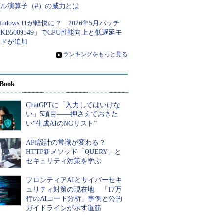
ピル演算子（#）の威力とは
indows 11が軽快に？ 2026年5月パッチ
KB5089549」でCPU性能向上と低遅延モ
ードが追加
»
ランキングをもっと見る
Book
ChatGPTに「入力してはいけな
い」5項目――押さえておきた
い“生成AIのNGリスト”
API設計の常識が変わる？
HTTP新メソッド「QUERY」と
セキュリティ対策を学ぶ
フロンティアAIとサイバーセキ
ュリティ対策の現在地 「17万
行のAIコード分析」事例と公的
ガイドラインが示す道筋