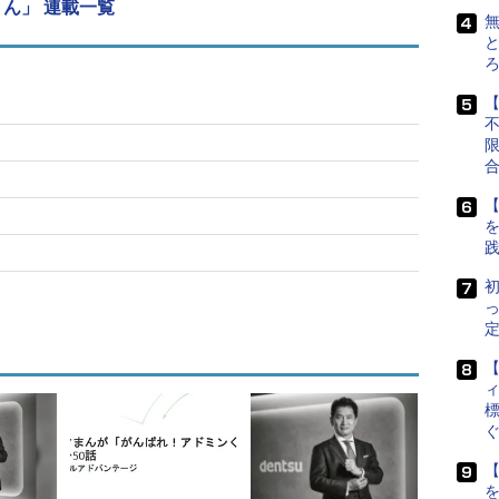
ん」 連載一覧
無
と
【
【
初
定
ィ
標
【