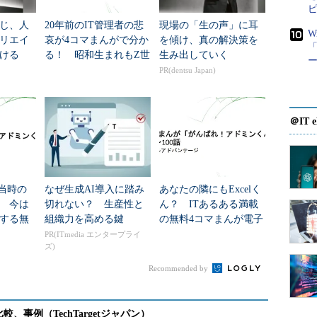
じ、人
20年前のIT管理者の悲
現場の「生の声」に耳
W
リエイ
哀が4コマまんがで分か
を傾け、真の解決策を
「
ける
る！ 昭和生まれもZ世
生み出していく
（2015/02/24 公開）
代も気になる無料の電
PR(dentsu Japan)
子書籍「がんばれ！ア
次の回へ »
ドミンくん」...
＠IT e
がんばれ！アドミンくん」
売当時の
なぜ生成AI導入に踏み
あなたの隣にもExcelく
 今は
切れない？ 生産性と
ん？ ITあるある満載
する無
組織力を高める鍵
の無料4コマまんが電子
が電子書
書籍「がんばれ！アド
PR(ITmedia エンタープライ
ズ)
アドミ
ミンくん」第51～100話
Recommended by
、アドミンくん！」原案募集中
！ →
詳しくはこちらから