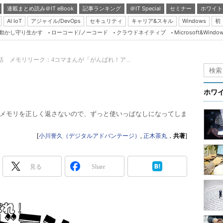
連載まとめ読み＠IT eBook
記事ランキング
＠IT Special
セミナー
ホワイト
AI IoT
アジャイル/DevOps
セキュリティ
キャリア&スキル
Windows
初
り動かし守り生かす
ローコード/ノーコード
クラウドネイティブ
Microsoft&Windo
Server & Storage
HTML5 + UX
0話 メモリリーク：4コマまんが「がんばれ！ア...
Smart & Social
Coding Edge
ホワ
Java Agile
メモリを正しく返さないので、ずっと使いっぱなしになってしま
Database Expert
Linux ＆ OSS
[
小川誉久（デジタルアドバンテージ）
,
正木茶丸
，
共著
]
Master of IP Networ
Security & Trust
見る
Share
Test & Tools
Insider.NET
ブログ