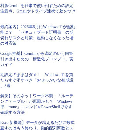
料版Geminiを仕事で使い倒すための設定
注意点、Gmailやドライブ連携で差をつけ
ろ
最終案内】2026年6月にWindows 11が起動
不能に？ 「セキュアブート証明書」の期
限切れリスクと対策、起動しなくなった場
合の対応策
Google推奨】Geminiから満足のいく回答
を引き出すための「構造化プロンプト」実
践ガイド
期設定のままはダメ！ Windows 11を買
ったらすぐ消すべき「おせっかいな初期設
」5選
【解決】そのネットワーク不調、「ルーテ
ングテーブル」が原因かも？ Windows
準「route」コマンドやPowerShellで今す
ぐ確認する方法
Excel新機能】データが増えるたびに数式
を直すのはもう終わり。動的配列関数とス