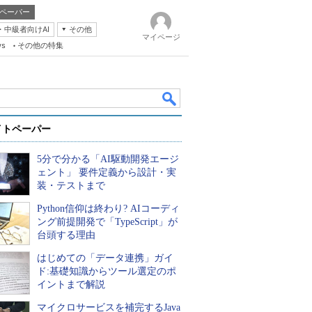
ペーパー
・中級者向けAI
その他
マイページ
ws
その他の特集
イトペーパー
5分で分かる「AI駆動開発エージ
ェント」 要件定義から設計・実
装・テストまで
Python信仰は終わり? AIコーディ
k
ング前提開発で「TypeScript」が
台頭する理由
はじめての「データ連携」ガイ
ド:基礎知識からツール選定のポ
イントまで解説
マイクロサービスを補完するJava