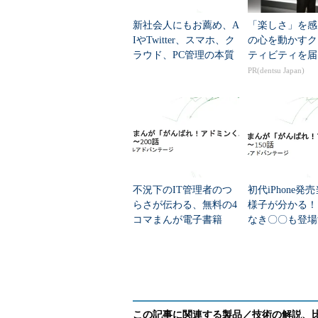
新社会人にもお薦め、A
「楽しさ」を感
IやTwitter、スマホ、ク
の心を動かすク
ラウド、PC管理の本質
ティビティを届
が分かる無料の4コマま
PR(dentsu Japan)
んが電子書籍「がんば
« 前の回へ
れ！...
「
不況下のIT管理者のつ
初代iPhone発
らさが伝わる、無料の4
様子が分かる！
コマまんが電子書籍
なき〇〇も登場
「がんばれ！アドミン
料の4コマまん
くん」第151～200話
籍「がんばれ！
ンくん」第1...
●4コマまんが「がんばれ
あなたのアイデアがマンガになる